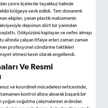
ından çevre ilçelerde teyakkuz halinde
ekibi bölgeye sevk edildi. Tam donanımlı
zman ekipler, yanan plastik malzemenin
akviyesiyle deponun dört bir yanından
başlattı. Gökyüzünü kaplayan ve nefes almayı
u altında çalışan itfaiye erleri zaman zaman
anan profesyonel söndürme taktikleri
irayet etmesi kesin olarak engellendi.
aları Ve Resmi
ı
mansız ve koordineli mücadelesi neticesinde,
amamen kontrol altına alınarak başarılı bir
en yoğun soğutma çalışmalarının ardından