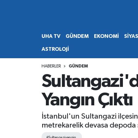
Abone Ol
Nöbetçi Eczaneler
UHA TV
GÜNDEM
EKONOMİ
SİYA
Gündem
Hava Durumu
ASTROLOJİ
Ekonomi
Namaz Vakitleri
HABERLER
GÜNDEM
Magazin
Trafik Durumu
Sultangazi'
Siyaset
Süper Lig Puan Durumu ve Fikstür
Yangın Çıktı
Spor
Tüm Manşetler
İstanbul'un Sultangazi ilçesin
Yaşam
Son Dakika Haberleri
metrekarelik devasa depoda 
Haber Arşivi
#Sultangaziyangin