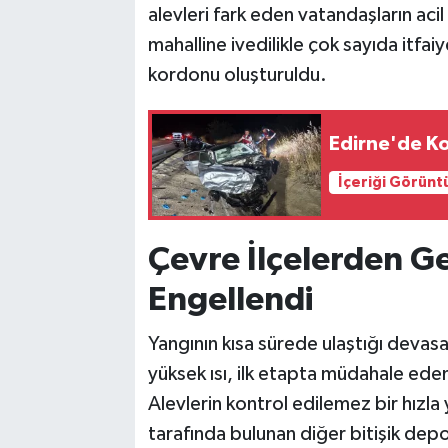
alevleri fark eden vatandaşların acil
mahalline ivedilikle çok sayıda itfaiy
kordonu oluşturuldu.
Edirne'de Ko
İçeriği Görünt
Çevre İlçelerden 
Engellendi
Yangının kısa sürede ulaştığı devas
yüksek ısı, ilk etapta müdahale eden
Alevlerin kontrol edilemez bir hızla
tarafında bulunan diğer bitişik depo