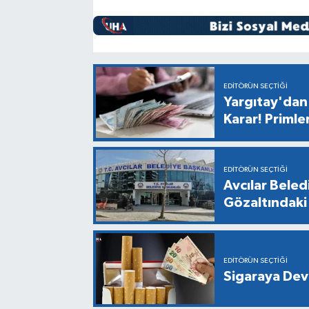
EDITÖRÜN SEÇTIĞI
Yargıtay'dan 
Karar! Primle
EDITÖRÜN SEÇTIĞI
Avcılar Bele
Gözaltındaki 
EDITÖRÜN SEÇTIĞI
Sigaraya Dev