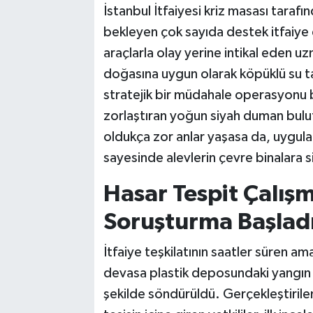
İstanbul İtfaiyesi kriz masası taraf
bekleyen çok sayıda destek itfaiye 
araçlarla olay yerine intikal eden u
doğasına uygun olarak köpüklü su t
stratejik bir müdahale operasyonu 
zorlaştıran yoğun siyah duman bulut
oldukça zor anlar yaşasa da, uygul
sayesinde alevlerin çevre binalara s
Hasar Tespit Çalışm
Soruşturma Başlad
İtfaiye teşkilatının saatler süren a
devasa plastik deposundaki yangın t
şekilde söndürüldü. Gerçekleştiril