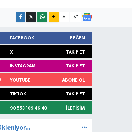
-
+
A
A
FACEBOOK
BEĞEN
X
TAKIP ET
INSTAGRAM
TAKIP ET
YOUTUBE
ABONE OL
TIKTOK
TAKIP ET
90 553 109 46 40
İLETIŞIM
ükleniyor...