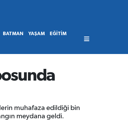
BATMAN
YAŞAM
EĞİTİM
eposunda
lerin muhafaza edildiği bin
angın meydana geldi.