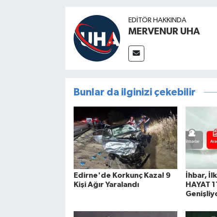
EDITÖR HAKKINDA
MERVENUR UHA
Bunlar da ilginizi çekebilir
Edirne'de Korkunç Kaza! 9
İhbar, İl
Kişi Ağır Yaralandı
HAYAT 11
Genişliy