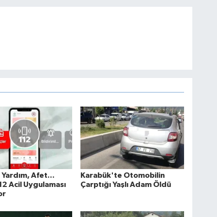
k Yardım, Afet...
Karabük'te Otomobilin
2 Acil Uygulaması
Çarptığı Yaşlı Adam Öldü
or