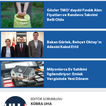
Gözler TMO'daydı! Fındık Alım
Fiyatları ve Randevu Takvimi
Belli Oldu
Bakan Gürlek, Behçet Oktay'ın
Ailesini Kabul Etti!
Milyonlarca Ev Sahibini
İlgilendiriyor: Emlak
Vergisinde Yeni Dönem
EDİTÖR SORUMLUSU
KÜBRA UHA