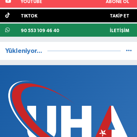
YOUTUBE
ABONE OL
TIKTOK
TAKIP ET
90 553 109 46 40
İLETIŞIM
Yükleniyor...