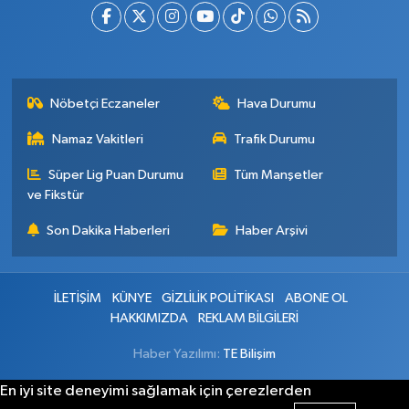
Nöbetçi Eczaneler
Hava Durumu
Namaz Vakitleri
Trafik Durumu
Süper Lig Puan Durumu
Tüm Manşetler
ve Fikstür
Son Dakika Haberleri
Haber Arşivi
İLETİŞİM
KÜNYE
GİZLİLİK POLİTİKASI
ABONE OL
HAKKIMIZDA
REKLAM BİLGİLERİ
Haber Yazılımı:
TE Bilişim
En iyi site deneyimi sağlamak için çerezlerden