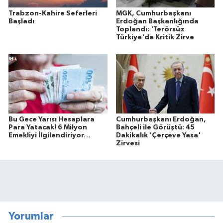
Trabzon-Kahire Seferleri
MGK, Cumhurbaşkanı
Başladı
Erdoğan Başkanlığında
Toplandı: 'Terörsüz
Türkiye'de Kritik Zirve
Bu Gece Yarısı Hesaplara
Cumhurbaşkanı Erdoğan,
Para Yatacak! 6 Milyon
Bahçeli ile Görüştü: 45
Emekliyi İlgilendiriyor…
Dakikalık 'Çerçeve Yasa'
Zirvesi
Yorumlar