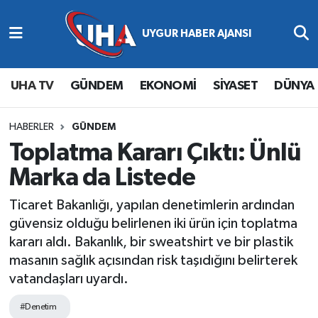
Abone Ol
Nöbetçi Eczaneler
UHA TV
GÜNDEM
EKONOMİ
SİYASET
DÜNYA
Gündem
Hava Durumu
Ekonomi
Namaz Vakitleri
HABERLER
GÜNDEM
Toplatma Kararı Çıktı: Ünlü
Magazin
Trafik Durumu
Marka da Listede
Siyaset
Süper Lig Puan Durumu ve Fikstür
Ticaret Bakanlığı, yapılan denetimlerin ardından
güvensiz olduğu belirlenen iki ürün için toplatma
Spor
Tüm Manşetler
kararı aldı. Bakanlık, bir sweatshirt ve bir plastik
masanın sağlık açısından risk taşıdığını belirterek
Yaşam
Son Dakika Haberleri
vatandaşları uyardı.
Haber Arşivi
#Denetim