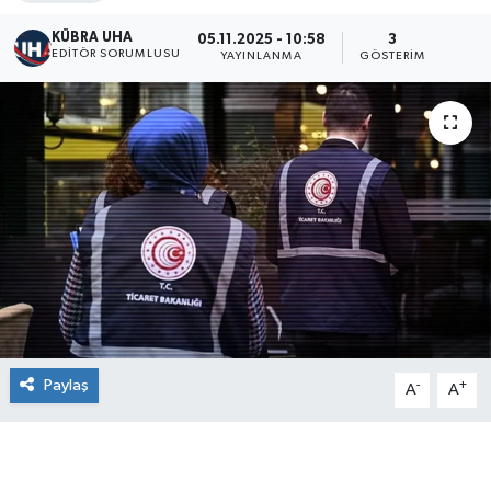
KÜBRA UHA
05.11.2025 - 10:58
3
EDİTÖR SORUMLUSU
YAYINLANMA
GÖSTERIM
Paylaş
-
+
A
A