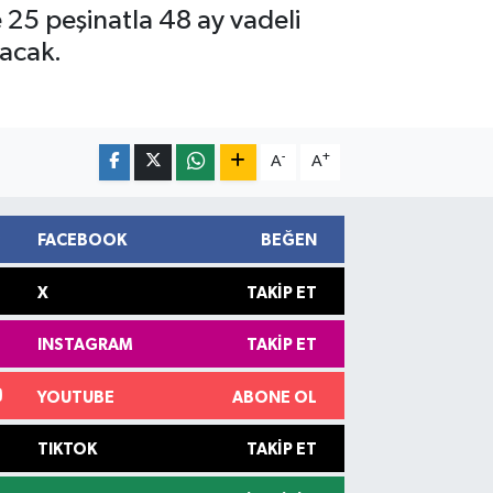
 25 peşinatla 48 ay vadeli
acak.
-
+
A
A
FACEBOOK
BEĞEN
X
TAKIP ET
INSTAGRAM
TAKIP ET
YOUTUBE
ABONE OL
TIKTOK
TAKIP ET