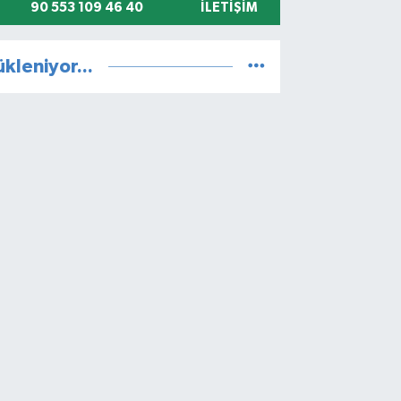
90 553 109 46 40
İLETIŞIM
ükleniyor...