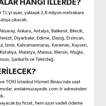
ALAR HANGİ İLLERDE?
TL’yi aşan, yaklaşık 2,8 milyon metrekare
atışa çıkacak:
saray, Ankara, Antalya, Balıkesir, Bilecik,
nizli, Diyarbakır, Edirne, Elazığ, Erzincan,
bul, İzmir, Kahramanmaraş, Karaman, Kayseri,
a, Kütahya, Malatya, Manisa, Mersin, Muğla,
sun, Şanlıurfa ve Tekirdağ.
ERİLECEK?
l ve TOKİ İstanbul Hizmet Binası'nda saat
rımcılar, emlakmuzayede.com.tr adresinden
ek.
ılmayacak bu fırsat, hem uzun vadeli ödeme