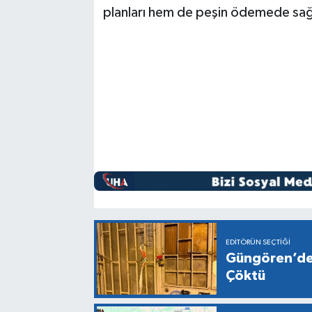
planları hem de peşin ödemede sağla
EDITÖRÜN SEÇTIĞI
Güngören’de 
Çöktü