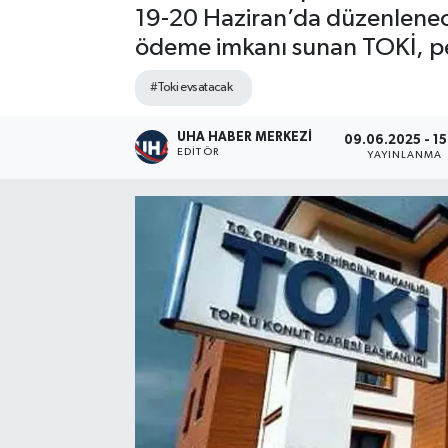
19-20 Haziran’da düzenlenece
ödeme imkanı sunan TOKİ, pe
#Toki evsatacak
UHA HABER MERKEZİ
09.06.2025 - 15
EDITÖR
YAYINLANMA