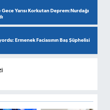
 Gece Yarısı Korkutan Deprem:Nurdağı
dı
ıyordu: Ermenek Faciasının Baş Şüphelisi
İ