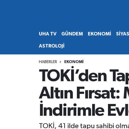
Abone Ol
Nöbetçi Eczaneler
UHA TV
GÜNDEM
EKONOMİ
SİYA
Gündem
Hava Durumu
ASTROLOJİ
Ekonomi
Namaz Vakitleri
HABERLER
EKONOMİ
Magazin
Trafik Durumu
TOKİ’den Tap
Siyaset
Süper Lig Puan Durumu ve Fikstür
Altın Fırsat
Spor
Tüm Manşetler
İndirimle Evl
Yaşam
Son Dakika Haberleri
Haber Arşivi
TOKİ, 41 ilde tapu sahibi ol