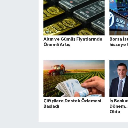
Altın ve Gümüş Fiyatlarında
Borsa İs
Önemli Artış
hisseye 
Çiftçilere Destek Ödemesi
İş Banka
Başladı
Dönem...
Oldu