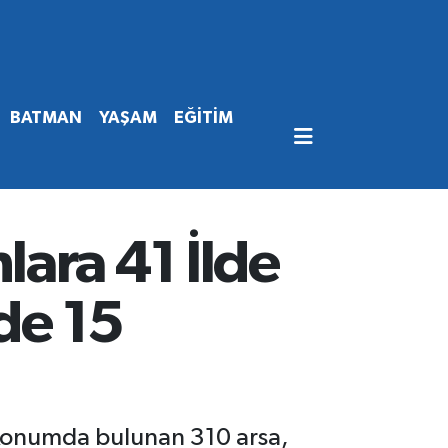
BATMAN
YAŞAM
EĞİTİM
ara 41 İlde
zde 15
i konumda bulunan 310 arsa,