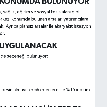
İ KONUMDA BULUNUYOR
 sağlık, eğitim ve sosyal tesis alanı gibi
erkezi konumda bulunan arsalar, yatırımcılara
. Ayrıca plansız arsalar ile akaryakıt istasyon
or.
M UYGULANACAK
ı vade seçeneği bulunuyor:
 peşin almayı tercih edenlere ise %15 indirim