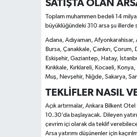
SATIŞTA OLAN ARS
Toplam muhammen bedeli 14 milyar 
büyüklüğündeki 310 arsa şu illerde s
Adana, Adıyaman, Afyonkarahisar, Ak
Bursa, Çanakkale, Çankırı, Çorum, De
Eskişehir, Gaziantep, Hatay, İstan
Kırıkkale, Kırklareli, Kocaeli, Kony
Muş, Nevşehir, Niğde, Sakarya, Sam
TEKLİFLER NASIL V
Açık artırmalar, Ankara Bilkent Ote
10.30’da başlayacak. Dileyen yatı
çevrim içi olarak da teklif verebilec
Arsa yatırımı düşünenler için kaçır