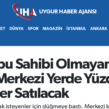
SET
DÜNYA
SPOR
MAGAZİN
İSTANBUL
ANKARA
u Sahibi Olmayanl
: Merkezi Yerde Yü
er Satılacak
mak isteyenler için düğmeye bastı. Merkez