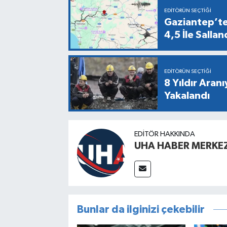
EDITÖRÜN SEÇTIĞI
Gaziantep’te
4,5 İle Sallan
EDITÖRÜN SEÇTIĞI
8 Yıldır Aran
Yakalandı
EDITÖR HAKKINDA
UHA HABER MERKEZ
Bunlar da ilginizi çekebilir