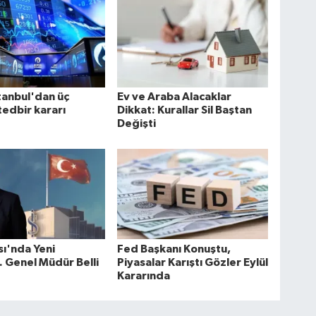
tanbul'dan üç
Ev ve Araba Alacaklar
tedbir kararı
Dikkat: Kurallar Sil Baştan
Değişti
sı'nda Yeni
Fed Başkanı Konuştu,
 Genel Müdür Belli
Piyasalar Karıştı Gözler Eylül
Kararında