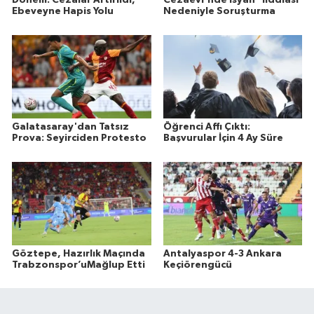
Dönem: Cezalar Artırıldı,
Cezaevi'nde İsyan" iİddiası
Ebeveyne Hapis Yolu
Nedeniyle Soruşturma
Galatasaray'dan Tatsız
Öğrenci Affı Çıktı:
Prova: Seyirciden Protesto
Başvurular İçin 4 Ay Süre
Göztepe, Hazırlık Maçında
Antalyaspor 4-3 Ankara
Trabzonspor’uMağlup Etti
Keçiörengücü