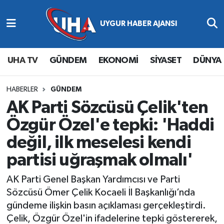
Abone Ol
Nöbetçi Eczaneler
UHA TV
GÜNDEM
EKONOMİ
SİYASET
DÜNYA
Gündem
Hava Durumu
Ekonomi
Namaz Vakitleri
HABERLER
GÜNDEM
AK Parti Sözcüsü Çelik'ten
Magazin
Trafik Durumu
Özgür Özel'e tepki: 'Haddi
değil, ilk meselesi kendi
Siyaset
Süper Lig Puan Durumu ve Fikstür
partisi uğraşmak olmalı'
Spor
Tüm Manşetler
AK Parti Genel Başkan Yardımcısı ve Parti
Yaşam
Son Dakika Haberleri
Sözcüsü Ömer Çelik Kocaeli İl Başkanlığı’nda
gündeme ilişkin basın açıklaması gerçekleştirdi.
Haber Arşivi
Çelik, Özgür Özel'in ifadelerine tepki göstererek,