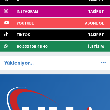
X
TAKIP ET
INSTAGRAM
TAKIP ET
YOUTUBE
ABONE OL
TIKTOK
TAKIP ET
90 553 109 46 40
İLETIŞIM
Yükleniyor...