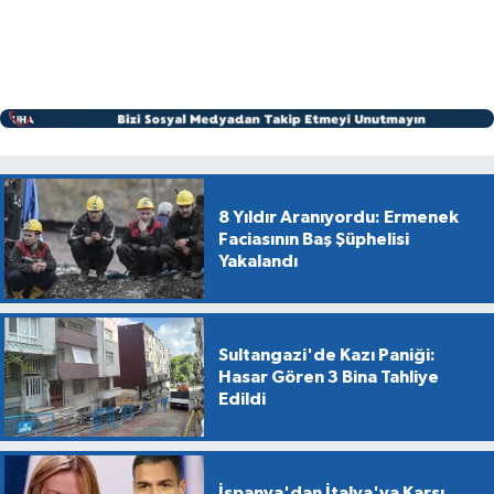
8 Yıldır Aranıyordu: Ermenek
Faciasının Baş Şüphelisi
Yakalandı
Sultangazi'de Kazı Paniği:
Hasar Gören 3 Bina Tahliye
Edildi
İspanya'dan İtalya'ya Karşı