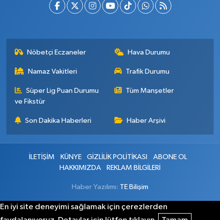
Nöbetçi Eczaneler
Hava Durumu
Namaz Vakitleri
Trafik Durumu
Süper Lig Puan Durumu
Tüm Manşetler
ve Fikstür
Son Dakika Haberleri
Haber Arşivi
İLETİŞİM
KÜNYE
GİZLİLİK POLİTİKASI
ABONE OL
HAKKIMIZDA
REKLAM BİLGİLERİ
Haber Yazılımı:
TE Bilişim
En iyi site deneyimi sağlamak için çerezlerden