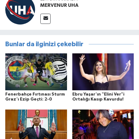
MERVENUR UHA
Bunlar da ilginizi çekebilir
Fenerbahçe Fırtınası Sturm
Ebru Yaşar'ın "Elini Ver"i
Graz'ı Ezip Geçti: 2-0
Ortalığı Kasıp Kavurdu!