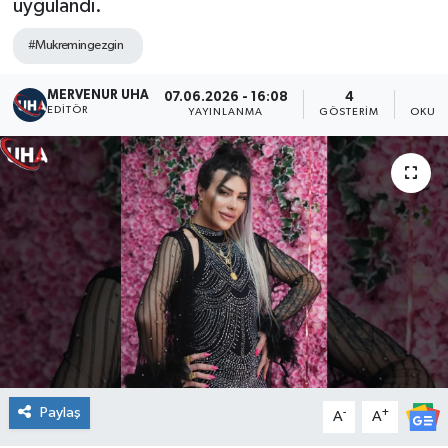
uygulandı.
#Mukremingezgin
MERVENUR UHA
07.06.2026 - 16:08
4
EDITÖR
YAYINLANMA
GÖSTERIM
OKUNM
Paylaş
-
+
A
A