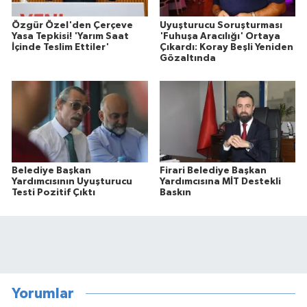
Özgür Özel'den Çerçeve
Uyuşturucu Soruşturması
Yasa Tepkisi! 'Yarım Saat
'Fuhuşa Aracılığı' Ortaya
İçinde Teslim Ettiler'
Çıkardı: Koray Beşli Yeniden
Gözaltında
Belediye Başkan
Firari Belediye Başkan
Yardımcısının Uyuşturucu
Yardımcısına MİT Destekli
Testi Pozitif Çıktı
Baskın
Yorumlar