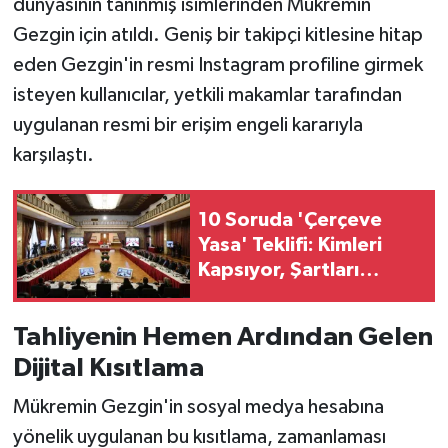
dünyasının tanınmış isimlerinden Mükremin
Gezgin için atıldı. Geniş bir takipçi kitlesine hitap
eden Gezgin'in resmi Instagram profiline girmek
isteyen kullanıcılar, yetkili makamlar tarafından
uygulanan resmi bir erişim engeli kararıyla
karşılaştı.
10 Soruda 'Çerçeve
Yasa' Teklifi: Kimleri
Kapsıyor, Şartları
Neler? Af mı, Hukuki
Dönüşüm mü?
Tahliyenin Hemen Ardından Gelen
Dijital Kısıtlama
Mükremin Gezgin'in sosyal medya hesabına
yönelik uygulanan bu kısıtlama, zamanlaması