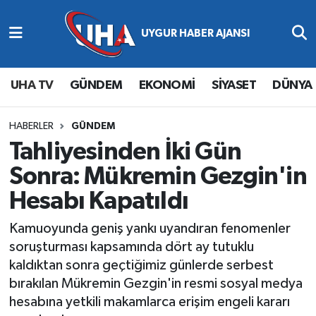
Abone Ol
Nöbetçi Eczaneler
UHA TV
GÜNDEM
EKONOMİ
SİYASET
DÜNYA
Gündem
Hava Durumu
Ekonomi
Namaz Vakitleri
HABERLER
GÜNDEM
Tahliyesinden İki Gün
Magazin
Trafik Durumu
Sonra: Mükremin Gezgin'in
Hesabı Kapatıldı
Siyaset
Süper Lig Puan Durumu ve Fikstür
Kamuoyunda geniş yankı uyandıran fenomenler
Spor
Tüm Manşetler
soruşturması kapsamında dört ay tutuklu
kaldıktan sonra geçtiğimiz günlerde serbest
Yaşam
Son Dakika Haberleri
bırakılan Mükremin Gezgin'in resmi sosyal medya
hesabına yetkili makamlarca erişim engeli kararı
Haber Arşivi