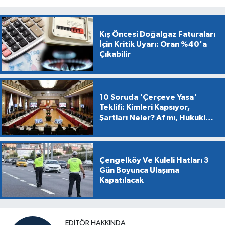
Kış Öncesi Doğalgaz Faturaları
İçin Kritik Uyarı: Oran %40'a
Çıkabilir
10 Soruda 'Çerçeve Yasa'
Teklifi: Kimleri Kapsıyor,
Şartları Neler? Af mı, Hukuki
Dönüşüm mü?
Çengelköy Ve Kuleli Hatları 3
Gün Boyunca Ulaşıma
Kapatılacak
EDITÖR HAKKINDA