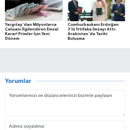
Yargıtay'dan Milyonlarca
Cumhurbaşkanı Erdoğan
Çalışanı İlgilendiren Emsal
3'lü İttifaka İmzayı Attı:
Karar! Primler İçin Yeni
Arabistan'da Tarihi
Dönem
Buluşma
Yorumlar