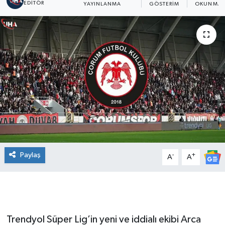
EDITÖR
YAYINLANMA
GÖSTERIM
OKUNMA S
Paylaş
-
+
A
A
Trendyol Süper Lig’in yeni ve iddialı ekibi Arca