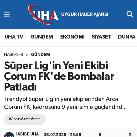
Abone Ol
Nöbetçi Eczaneler
UHA TV
GÜNDEM
EKONOMİ
SİYASET
DÜNYA
Gündem
Hava Durumu
Ekonomi
Namaz Vakitleri
HABERLER
GÜNDEM
Süper Lig'in Yeni Ekibi
Magazin
Trafik Durumu
Çorum FK'de Bombalar
Patladı
Siyaset
Süper Lig Puan Durumu ve Fikstür
Trendyol Süper Lig'in yeni ekiplerinden Arca
Spor
Tüm Manşetler
Çorum FK, kadrosunu 9 yeni isimle güçlendirdi.
Yaşam
Son Dakika Haberleri
#Corumfktransferler
Haber Arşivi
HABİBE UHA
08.07.2026 - 23:58
6
2 D