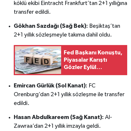
köklü ekibi Eintracht Frankfurt’tan 2+1 yıllığına
transfer edildi.
Gökhan Sazdağı (Sağ Bek):
Beşiktaş’tan
2+1 yıllık sözleşmeyle takıma dahil oldu.
Fed Başkanı Konuştu,
Piyasalar Karıştı
Gözler Eylül
Kararında
Emircan Gürlük (Sol Kanat):
FC
Orenburg’dan 2+1 yıllık sözleşme ile transfer
edildi.
Hasan Abdulkareem (Sağ Kanat):
Al-
Zawraa’dan 2+1 yıllık imzayla geldi.