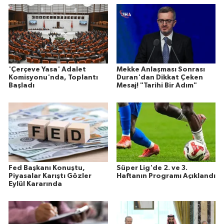
'Çerçeve Yasa' Adalet
Mekke Anlaşması Sonrası
Komisyonu'nda, Toplantı
Duran'dan Dikkat Çeken
Başladı
Mesaj! "Tarihi Bir Adım"
Fed Başkanı Konuştu,
Süper Lig'de 2. ve 3.
Piyasalar Karıştı Gözler
Haftanın Programı Açıklandı
Eylül Kararında