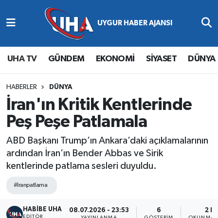
Abone Ol
Nöbetçi Eczaneler
UHA TV
GÜNDEM
EKONOMİ
SİYASET
DÜNYA
Gündem
Hava Durumu
Ekonomi
Namaz Vakitleri
HABERLER
DÜNYA
İran'ın Kritik Kentlerinde
Magazin
Trafik Durumu
Peş Peşe Patlamala
Siyaset
Süper Lig Puan Durumu ve Fikstür
ABD Başkanı Trump’ın Ankara’daki açıklamalarının
ardından İran’ın Bender Abbas ve Sirik
Spor
Tüm Manşetler
kentlerinde patlama sesleri duyuldu.
Yaşam
Son Dakika Haberleri
#Iranpatlama
HABİBE UHA
Haber Arşivi
08.07.2026 - 23:53
6
2 D
EDITÖR
YAYINLANMA
GÖSTERIM
OKUNMA S