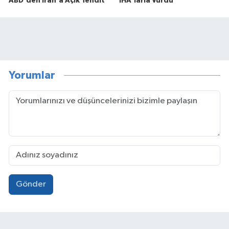
ABD'den İran'a Açık Tehdit
İHA'larla Vurdu
Yorumlar
Gönder