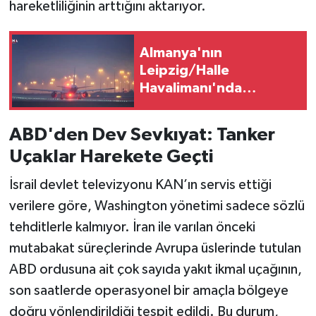
hareketliliğinin arttığını aktarıyor.
Almanya'nın
Leipzig/Halle
Havalimanı'nda
Patlayıcı Düzenekli İHA
Bulundu
ABD'den Dev Sevkıyat: Tanker
Uçaklar Harekete Geçti
İsrail devlet televizyonu KAN’ın servis ettiği
verilere göre, Washington yönetimi sadece sözlü
tehditlerle kalmıyor. İran ile varılan önceki
mutabakat süreçlerinde Avrupa üslerinde tutulan
ABD ordusuna ait çok sayıda yakıt ikmal uçağının,
son saatlerde operasyonel bir amaçla bölgeye
doğru yönlendirildiği tespit edildi. Bu durum,