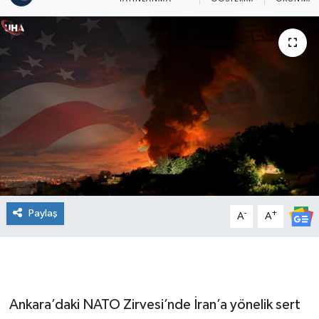
Paylaş
-
+
A
A
Ankara’daki NATO Zirvesi’nde İran’a yönelik sert