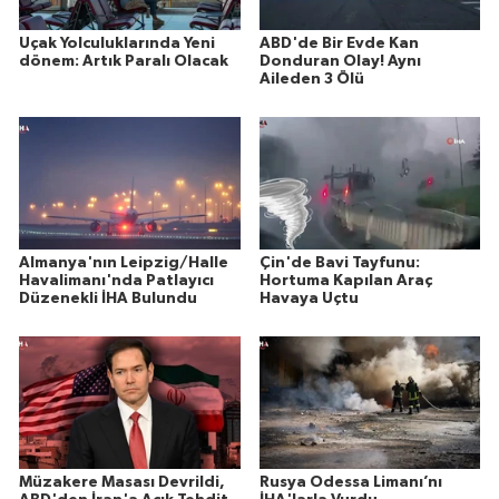
Uçak Yolculuklarında Yeni
ABD'de Bir Evde Kan
dönem: Artık Paralı Olacak
Donduran Olay! Aynı
Aileden 3 Ölü
Almanya'nın Leipzig/Halle
Çin'de Bavi Tayfunu:
Havalimanı'nda Patlayıcı
Hortuma Kapılan Araç
Düzenekli İHA Bulundu
Havaya Uçtu
Müzakere Masası Devrildi,
Rusya Odessa Limanı’nı