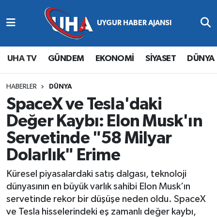
Abone Ol
Nöbetçi Eczaneler
UHA TV
GÜNDEM
EKONOMİ
SİYASET
DÜNYA
Gündem
Hava Durumu
Ekonomi
Namaz Vakitleri
HABERLER
DÜNYA
SpaceX ve Tesla'daki
Magazin
Trafik Durumu
Değer Kaybı: Elon Musk'ın
Servetinde "58 Milyar
Siyaset
Süper Lig Puan Durumu ve Fikstür
Dolarlık" Erime
Spor
Tüm Manşetler
Küresel piyasalardaki satış dalgası, teknoloji
Yaşam
Son Dakika Haberleri
dünyasının en büyük varlık sahibi Elon Musk’ın
servetinde rekor bir düşüşe neden oldu. SpaceX
Haber Arşivi
ve Tesla hisselerindeki eş zamanlı değer kaybı,