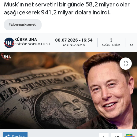
Musk’ın net servetini bir günde 58,2 milyar dolar
aşağı çekerek 941,2 milyar dolara indirdi.
#Elonmaskservet
KÜBRA UHA
08.07.2026 - 16:54
3
EDİTÖR SORUMLUSU
YAYINLANMA
GÖSTERIM
OKU
Paylaş
-
+