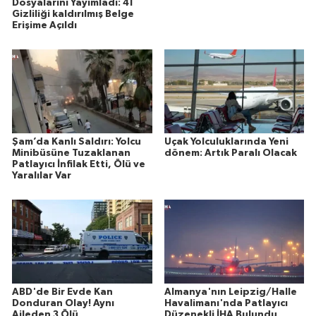
Dosyalarını Yayımladı: 41
Gizliliği kaldırılmış Belge
Erişime Açıldı
Şam’da Kanlı Saldırı: Yolcu
Uçak Yolculuklarında Yeni
Minibüsüne Tuzaklanan
dönem: Artık Paralı Olacak
Patlayıcı İnfilak Etti, Ölü ve
Yaralılar Var
ABD'de Bir Evde Kan
Almanya'nın Leipzig/Halle
Donduran Olay! Aynı
Havalimanı'nda Patlayıcı
Aileden 3 Ölü
Düzenekli İHA Bulundu