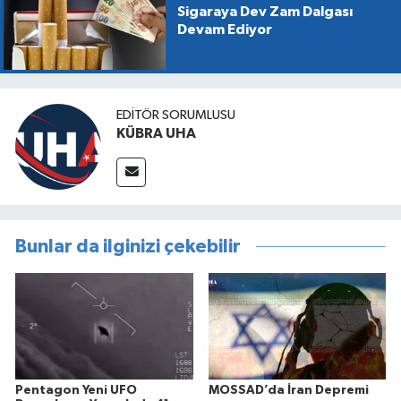
Sigaraya Dev Zam Dalgası
Devam Ediyor
EDİTÖR SORUMLUSU
KÜBRA UHA
Bunlar da ilginizi çekebilir
Pentagon Yeni UFO
MOSSAD’da İran Depremi