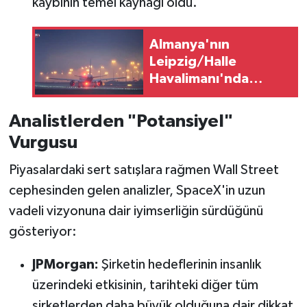
kaybının temel kaynağı oldu.
Almanya'nın
Leipzig/Halle
Havalimanı'nda
Patlayıcı Düzenekli
İHA Bulundu
Analistlerden "Potansiyel"
Vurgusu
Piyasalardaki sert satışlara rağmen Wall Street
cephesinden gelen analizler, SpaceX'in uzun
vadeli vizyonuna dair iyimserliğin sürdüğünü
gösteriyor:
JPMorgan:
Şirketin hedeflerinin insanlık
üzerindeki etkisinin, tarihteki diğer tüm
şirketlerden daha büyük olduğuna dair dikkat