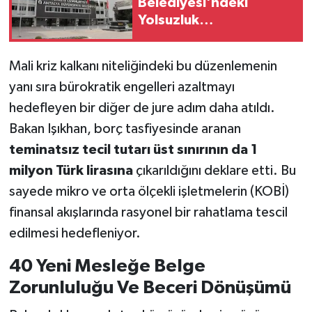
Belediyesi'ndeki
Yolsuzluk
Soruşturmasında 2 Kişi
Serbest Bırakıldı
Mali kriz kalkanı niteliğindeki bu düzenlemenin
yanı sıra bürokratik engelleri azaltmayı
hedefleyen bir diğer de jure adım daha atıldı.
Bakan Işıkhan, borç tasfiyesinde aranan
teminatsız tecil tutarı üst sınırının da 1
milyon Türk lirasına
çıkarıldığını deklare etti. Bu
sayede mikro ve orta ölçekli işletmelerin (KOBİ)
finansal akışlarında rasyonel bir rahatlama tescil
edilmesi hedefleniyor.
40 Yeni Mesleğe Belge
Zorunluluğu Ve Beceri Dönüşümü