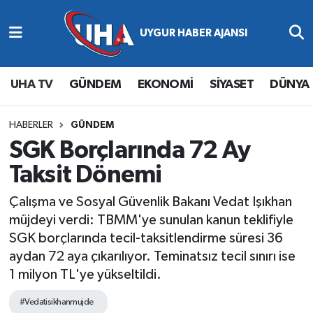
Abone Ol
Nöbetçi Eczaneler
UHA TV
GÜNDEM
EKONOMİ
SİYASET
DÜNYA
Gündem
Hava Durumu
Ekonomi
Namaz Vakitleri
HABERLER
GÜNDEM
SGK Borçlarında 72 Ay
Magazin
Trafik Durumu
Taksit Dönemi
Siyaset
Süper Lig Puan Durumu ve Fikstür
Çalışma ve Sosyal Güvenlik Bakanı Vedat Işıkhan
müjdeyi verdi: TBMM'ye sunulan kanun teklifiyle
Spor
Tüm Manşetler
SGK borçlarında tecil-taksitlendirme süresi 36
aydan 72 aya çıkarılıyor. Teminatsız tecil sınırı ise
Yaşam
Son Dakika Haberleri
1 milyon TL'ye yükseltildi.
Haber Arşivi
#Vedatisikhanmujde