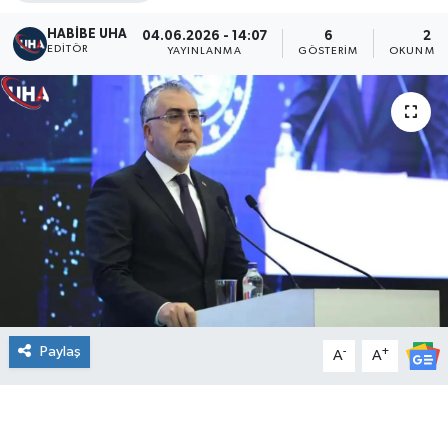
HABİBE UHA
04.06.2026 - 14:07
6
2 D
EDITÖR
YAYINLANMA
GÖSTERIM
OKUNMA 
Paylaş
-
+
A
A