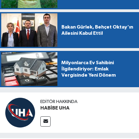
Bakan Gürlek, Behçet Oktay'ın
Ailesini Kabul Etti!
Milyonlarca Ev Sahibini
İlgilendiriyor: Emlak
Vergisinde Yeni Dönem
EDITÖR HAKKINDA
HABİBE UHA