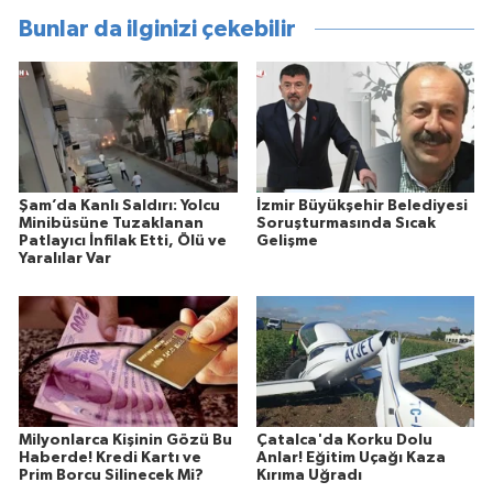
Bunlar da ilginizi çekebilir
Şam’da Kanlı Saldırı: Yolcu
İzmir Büyükşehir Belediyesi
Minibüsüne Tuzaklanan
Soruşturmasında Sıcak
Patlayıcı İnfilak Etti, Ölü ve
Gelişme
Yaralılar Var
Milyonlarca Kişinin Gözü Bu
Çatalca'da Korku Dolu
Haberde! Kredi Kartı ve
Anlar! Eğitim Uçağı Kaza
Prim Borcu Silinecek Mi?
Kırıma Uğradı