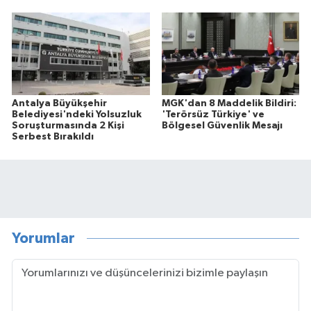
Antalya Büyükşehir
MGK'dan 8 Maddelik Bildiri:
Belediyesi'ndeki Yolsuzluk
'Terörsüz Türkiye' ve
Soruşturmasında 2 Kişi
Bölgesel Güvenlik Mesajı
Serbest Bırakıldı
Yorumlar