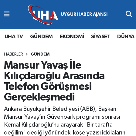
Abone Ol
Nöbetçi Eczaneler
UHA TV
GÜNDEM
EKONOMİ
SİYASET
DÜNYA
Gündem
Hava Durumu
Ekonomi
Namaz Vakitleri
HABERLER
GÜNDEM
Mansur Yavaş İle
Magazin
Trafik Durumu
Kılıçdaroğlu Arasında
Telefon Görüşmesi
Siyaset
Süper Lig Puan Durumu ve Fikstür
Gerçekleşmedi
Spor
Tüm Manşetler
Ankara Büyükşehir Belediyesi (ABB), Başkan
Yaşam
Son Dakika Haberleri
Mansur Yavaş’ın Güvenpark programı sonrası
Kemal Kılıçdaroğlu’nu arayarak "Bir tarafta
Haber Arşivi
değilim" dediği yönündeki köşe yazısı iddialarını