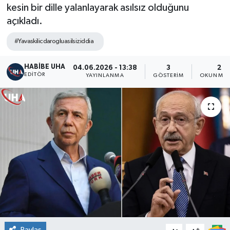
kesin bir dille yalanlayarak asılsız olduğunu
açıkladı.
#Yavaskilicdarogluasilsiziddia
HABİBE UHA
04.06.2026 - 13:38
3
2 D
EDITÖR
YAYINLANMA
GÖSTERIM
OKUNMA 
Paylaş
-
+