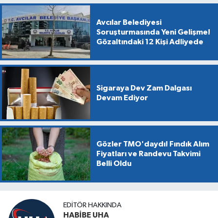
Avcılar Belediyesi
Soruşturmasında Yeni Gelişme!
Gözaltındaki 12 Kişi Adliyede
Sigaraya Dev Zam Dalgası
Devam Ediyor
Gözler TMO'daydı! Fındık Alım
Fiyatları ve Randevu Takvimi
Belli Oldu
EDITÖR HAKKINDA
HABİBE UHA