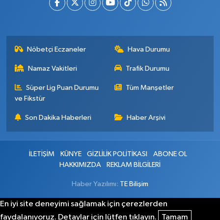
Nöbetçi Eczaneler
Hava Durumu
Namaz Vakitleri
Trafik Durumu
Süper Lig Puan Durumu
Tüm Manşetler
ve Fikstür
Son Dakika Haberleri
Haber Arşivi
İLETİŞİM
KÜNYE
GİZLİLİK POLİTİKASI
ABONE OL
HAKKIMIZDA
REKLAM BİLGİLERİ
Haber Yazılımı:
TE Bilişim
En iyi site deneyimi sağlamak için çerezlerden
faydalanıyoruz. Detaylar için lütfen tıklayın.
Tamam