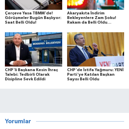
Çerçeve Yasa TBMM'de!
Akaryakıta İndirim
Görüşmeler Bugün Başlıyor:
Bekleyenlere Zam Şoku!
Saat Belli Oldu!
Rakam da Belli Oldu…
CHP'li Başkana Kesin İhraç
CHP'de İstifa Yağmuru: YENİ
Talebi: Tedbirli Olarak
Parti'ye Katılan Başkan
Disipline Sevk Edildi
Sayısı Belli Oldu
Yorumlar