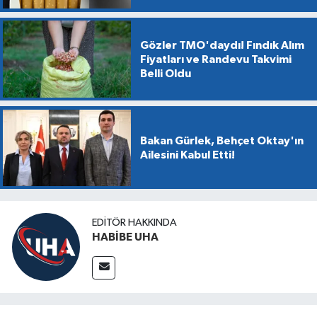
Gözler TMO'daydı! Fındık Alım
Fiyatları ve Randevu Takvimi
Belli Oldu
Bakan Gürlek, Behçet Oktay'ın
Ailesini Kabul Etti!
EDITÖR HAKKINDA
HABİBE UHA