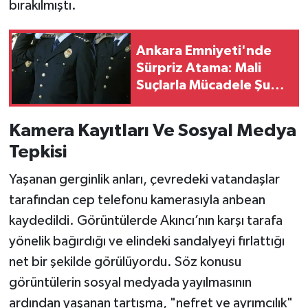
bırakılmıştı.
Ankara Emniyeti'nde
Sürpriz Atama: Mali
Suçlarla Mücadele Şube
Müdürünün Yeri Değişti
Kamera Kayıtları Ve Sosyal Medya
Tepkisi
Yaşanan gerginlik anları, çevredeki vatandaşlar
tarafından cep telefonu kamerasıyla anbean
kaydedildi. Görüntülerde Akıncı’nın karşı tarafa
yönelik bağırdığı ve elindeki sandalyeyi fırlattığı
net bir şekilde görülüyordu. Söz konusu
görüntülerin sosyal medyada yayılmasının
ardından yaşanan tartışma, "nefret ve ayrımcılık"