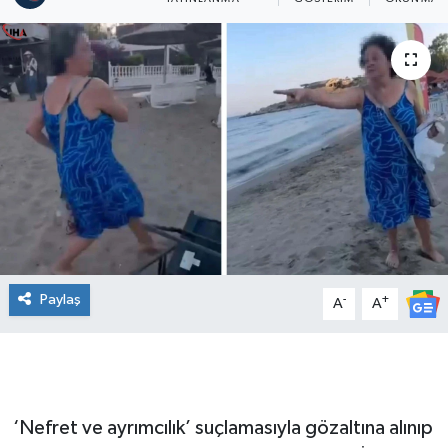
Paylaş
-
+
A
A
‘Nefret ve ayrımcılık’ suçlamasıyla gözaltına alınıp