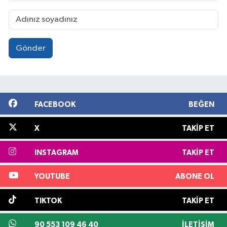
Gönder
FACEBOOK
BEĞEN
X
TAKIP ET
INSTAGRAM
TAKIP ET
YOUTUBE
ABONE OL
TIKTOK
TAKIP ET
90 553 109 46 40
İLETIŞIM