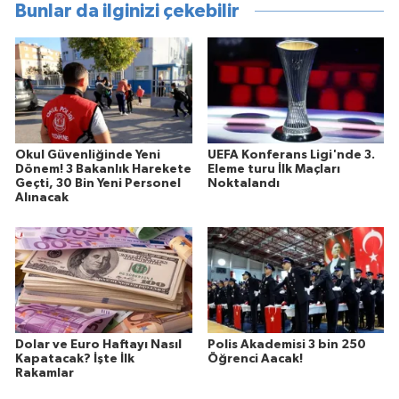
Bunlar da ilginizi çekebilir
Okul Güvenliğinde Yeni
UEFA Konferans Ligi'nde 3.
Dönem! 3 Bakanlık Harekete
Eleme turu İlk Maçları
Geçti, 30 Bin Yeni Personel
Noktalandı
Alınacak
Dolar ve Euro Haftayı Nasıl
Polis Akademisi 3 bin 250
Kapatacak? İşte İlk
Öğrenci Aacak!
Rakamlar