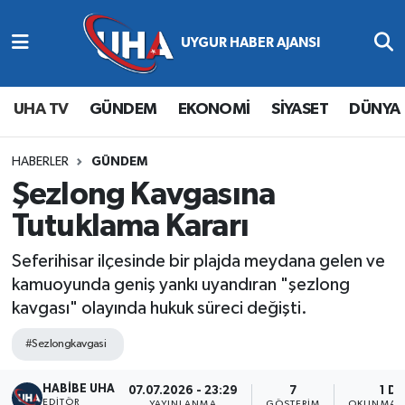
Abone Ol
Nöbetçi Eczaneler
UHA TV
GÜNDEM
EKONOMİ
SİYASET
DÜNYA
Gündem
Hava Durumu
Ekonomi
Namaz Vakitleri
HABERLER
GÜNDEM
Şezlong Kavgasına
Magazin
Trafik Durumu
Tutuklama Kararı
Siyaset
Süper Lig Puan Durumu ve Fikstür
Seferihisar ilçesinde bir plajda meydana gelen ve
kamuoyunda geniş yankı uyandıran "şezlong
Spor
Tüm Manşetler
kavgası" olayında hukuk süreci değişti.
Yaşam
Son Dakika Haberleri
#Sezlongkavgasi
HABİBE UHA
Haber Arşivi
07.07.2026 - 23:29
7
1 DK
EDITÖR
YAYINLANMA
GÖSTERIM
OKUNMA S