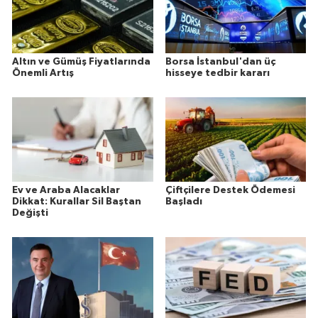
Altın ve Gümüş Fiyatlarında
Borsa İstanbul'dan üç
Önemli Artış
hisseye tedbir kararı
Ev ve Araba Alacaklar
Çiftçilere Destek Ödemesi
Dikkat: Kurallar Sil Baştan
Başladı
Değişti