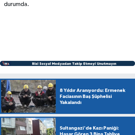
durumda.
8 Yıldır Aranıyordu: Ermenek
Faciasının Baş Şüphelisi
Yakalandı
Sultangazi'de Kazı Paniği:
Hasar Gören 3 Bina Tahliye