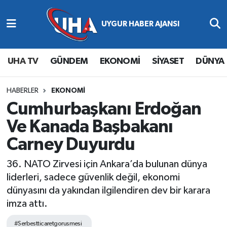
Abone Ol
Nöbetçi Eczaneler
UHA TV
GÜNDEM
EKONOMİ
SİYASET
DÜNYA
Gündem
Hava Durumu
Ekonomi
Namaz Vakitleri
HABERLER
EKONOMİ
Cumhurbaşkanı Erdoğan
Magazin
Trafik Durumu
Ve Kanada Başbakanı
Carney Duyurdu
Siyaset
Süper Lig Puan Durumu ve Fikstür
36. NATO Zirvesi için Ankara’da bulunan dünya
Spor
Tüm Manşetler
liderleri, sadece güvenlik değil, ekonomi
dünyasını da yakından ilgilendiren dev bir karara
Yaşam
Son Dakika Haberleri
imza attı.
Haber Arşivi
#Serbestticaretgorusmesi