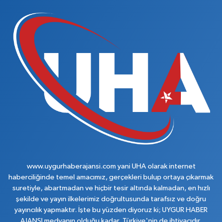
www.uygurhaberajansi.com yani UHA olarak internet
haberciliğinde temel amacımız, gerçekleri bulup ortaya çıkarmak
suretiyle, abartmadan ve hiçbir tesir altında kalmadan, en hızlı
şekilde ve yayın ilkelerimiz doğrultusunda tarafsız ve doğru
yayıncılık yapmaktır. İşte bu yüzden diyoruz ki; UYGUR HABER
AJANSI medyanın olduğu kadar, Türkiye'nin de ihtiyacıdır.