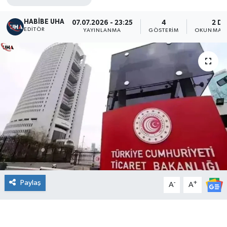
HABİBE UHA
07.07.2026 - 23:25
4
2 DK
EDITÖR
YAYINLANMA
GÖSTERIM
OKUNMA S
Paylaş
-
+
A
A