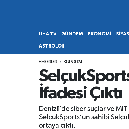
Abone Ol
Nöbetçi Eczaneler
UHA TV
GÜNDEM
EKONOMİ
SİYA
Gündem
Hava Durumu
ASTROLOJİ
Ekonomi
Namaz Vakitleri
HABERLER
GÜNDEM
Magazin
Trafik Durumu
SelçukSports
Siyaset
Süper Lig Puan Durumu ve Fikstür
İfadesi Çıktı
Spor
Tüm Manşetler
Denizli’de siber suçlar ve Mİ
Yaşam
Son Dakika Haberleri
SelçukSports’un sahibi Selçuk 
ortaya çıktı.
Haber Arşivi