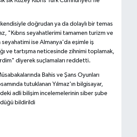
ık sık Kuzey Kıbrıs Türk Cumhuriyeti'ne
ve kendisiyle doğrudan ya da dolaylı bir temas
lmaz, "Kıbrıs seyahatlerimi tamamen turizm ve
n seyahatimi ise Almanya'da eşimle iş
lığı ve tartışma neticesinde zihnimi toplamak,
rdim" diyerek suçlamaları reddetti.
Müsabakalarında Bahis ve Şans Oyunları
amında tutuklanan Yılmaz'ın bilgisayar,
ndeki adli bilişim incelemelerinin siber şube
düğü bildirildi