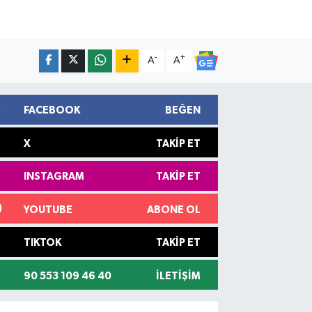
-
+
A
A
FACEBOOK
BEĞEN
X
TAKIP ET
INSTAGRAM
TAKIP ET
YOUTUBE
ABONE OL
TIKTOK
TAKIP ET
90 553 109 46 40
İLETIŞIM