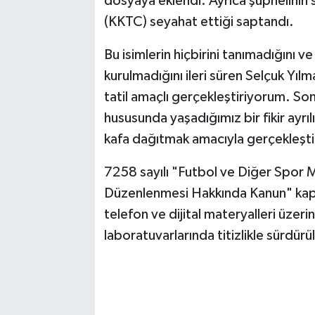
dosyaya eklendi. Ayrıca şüphelinin s
(KKTC) seyahat ettiği saptandı.
Bu isimlerin hiçbirini tanımadığını 
kurulmadığını ileri süren Selçuk Yı
tatil amaçlı gerçekleştiriyorum. So
hususunda yaşadığımız bir fikir ayrı
kafa dağıtmak amacıyla gerçekleşti
7258 sayılı "Futbol ve Diğer Spor 
Düzenlenmesi Hakkında Kanun" kaps
telefon ve dijital materyalleri üzeri
laboratuvarlarında titizlikle sürdürül