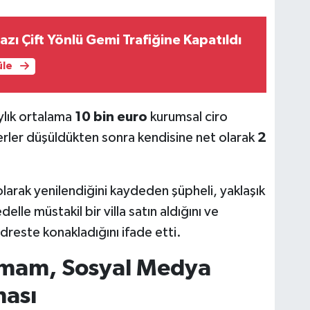
azı Çift Yönlü Gemi Trafiğine Kapatıldı
üle
ylık ortalama
10 bin euro
kurumsal ciro
erler düşüldükten sonra kendisine net olarak
2
larak yenilendiğini kaydeden şüpheli, yaklaşık
elle müstakil bir villa satın aldığını ve
reste konakladığını ifade etti.
amam, Sosyal Medya
ası