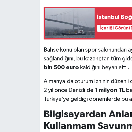
İstanbul Boğ
İçeriği Görünt
Bahse konu olan spor salonundan a
sağlandığını, bu kazançtan tüm gid
bin 500 euro
kaldığını beyan etti.
Almanya'da oturum izninin düzenli o
2 yıl önce Denizli’de
1 milyon TL
bed
Türkiye’ye geldiği dönemlerde bu ad
Bilgisayardan Anl
Kullanmam Savunm