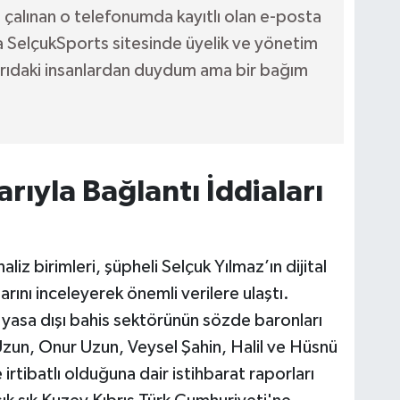
çalınan o telefonumda kayıtlı olan e-posta
a SelçukSports sitesinde üyelik ve yönetim
ışarıdaki insanlardan duydum ama bir bağım
arıyla Bağlantı İddiaları
liz birimleri, şüpheli Selçuk Yılmaz’ın dijital
larını inceleyerek önemli verilere ulaştı.
n yasa dışı bahis sektörünün sözde baronları
Uzun, Onur Uzun, Veysel Şahin, Halil ve Hüsnü
e irtibatlı olduğuna dair istihbarat raporları