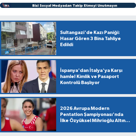
Sultangazi'de Kazı Paniği:
Hasar Gören 3 Bina Tahliye
Edildi
İspanya'dan İtalya'ya Karşı
hamle! Kimlik ve Pasaport
Kontrolü Başlıyor
2026 Avrupa Modern
Pentatlon Şampiyonası'nda
İlke Özyüksel Mihrioğlu Altın
Madalya Kazandı