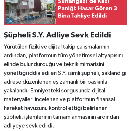
Sultangazi'de Kazı
Paniği: Hasar Gören 3
Bina Tahliye Edildi
Şüpheli S.Y. Adliye Sevk Edildi
Yürütülen fiziki ve dijital takip çalışmalarının
ardından, platformun tüm yönetimsel altyapısını
elinde bulundurduğu ve teknik mimarisini
yönettiği iddia edilen S.Y. isimli şüpheli, saklandığı
adrese düzenlenen eş zamanlı bir baskınla
yakalandı. Emniyetteki sorgusunda dijital
materyalleri incelenen ve platformun finansal
hareket havuzunu kontrol ettiği belirlenen
şüpheli, işlemlerinin tamamlanmasının ardından
adliyeye sevk edildi.