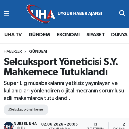
Abone Ol
Nöbetçi Eczaneler
UHA TV
GÜNDEM
EKONOMİ
SİYASET
DÜNYA
Gündem
Hava Durumu
Ekonomi
Namaz Vakitleri
HABERLER
GÜNDEM
Selcuksport Yöneticisi S.Y.
Magazin
Trafik Durumu
Mahkemece Tutuklandı
Siyaset
Süper Lig Puan Durumu ve Fikstür
Süper Lig müsabakalarını yetkisiz yayınlayan ve
kullanıcıları yönlendiren dijital mecranın sorumlusu
Spor
Tüm Manşetler
adli makamlarca tutuklandı.
Yaşam
Son Dakika Haberleri
#Selcuksportmahkeme
NURSEL UHA
Haber Arşivi
02.06.2026 - 20:05
13
2 D
EDITÖR
YAYINLANMA
GÖSTERIM
OKUNMA 