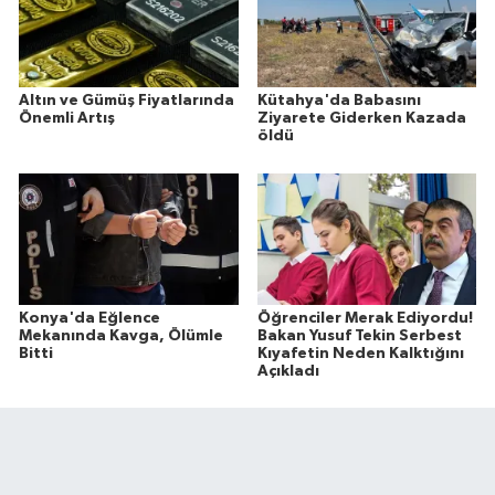
Altın ve Gümüş Fiyatlarında
Kütahya'da Babasını
Önemli Artış
Ziyarete Giderken Kazada
öldü
Konya'da Eğlence
Öğrenciler Merak Ediyordu!
Mekanında Kavga, Ölümle
Bakan Yusuf Tekin Serbest
Bitti
Kıyafetin Neden Kalktığını
Açıkladı