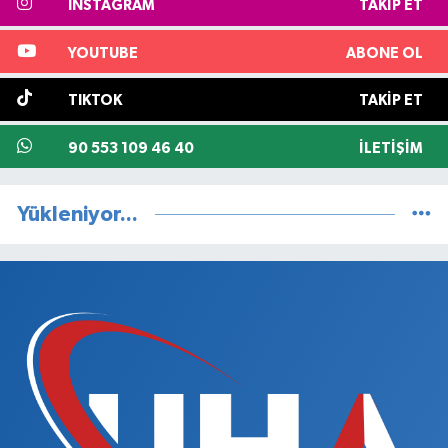
INSTAGRAM
TAKIP ET
YOUTUBE
ABONE OL
TIKTOK
TAKIP ET
90 553 109 46 40
İLETIŞIM
Yükleniyor...