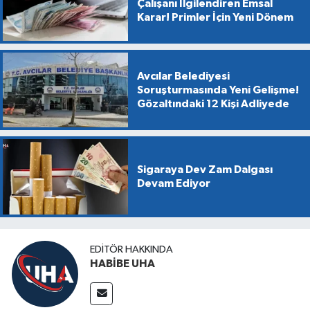
Çalışanı İlgilendiren Emsal
Karar! Primler İçin Yeni Dönem
Avcılar Belediyesi
Soruşturmasında Yeni Gelişme!
Gözaltındaki 12 Kişi Adliyede
Sigaraya Dev Zam Dalgası
Devam Ediyor
EDITÖR HAKKINDA
HABİBE UHA