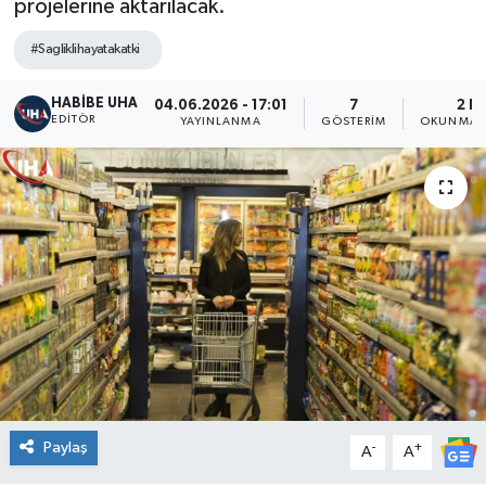
projelerine aktarılacak.
#Sagliklihayatakatki
HABİBE UHA
04.06.2026 - 17:01
7
2 D
EDITÖR
YAYINLANMA
GÖSTERIM
OKUNMA S
Paylaş
-
+
A
A