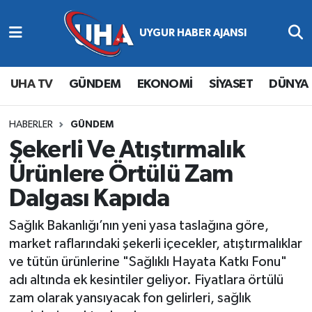
Abone Ol
Nöbetçi Eczaneler
UHA TV
GÜNDEM
EKONOMİ
SİYASET
DÜNYA
Gündem
Hava Durumu
Ekonomi
Namaz Vakitleri
HABERLER
GÜNDEM
Şekerli Ve Atıştırmalık
Magazin
Trafik Durumu
Ürünlere Örtülü Zam
Dalgası Kapıda
Siyaset
Süper Lig Puan Durumu ve Fikstür
Sağlık Bakanlığı’nın yeni yasa taslağına göre,
Spor
Tüm Manşetler
market raflarındaki şekerli içecekler, atıştırmalıklar
ve tütün ürünlerine "Sağlıklı Hayata Katkı Fonu"
Yaşam
Son Dakika Haberleri
adı altında ek kesintiler geliyor. Fiyatlara örtülü
zam olarak yansıyacak fon gelirleri, sağlık
Haber Arşivi