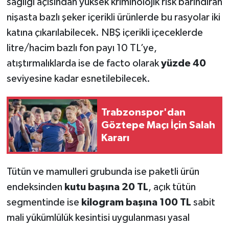
sağlığı açısından yüksek kriminolojik risk barındıran
nişasta bazlı şeker içerikli ürünlerde bu rasyolar iki
katına çıkarılabilecek. NBŞ içerikli içeceklerde
litre/hacim bazlı fon payı 10 TL’ye,
atıştırmalıklarda ise de facto olarak
yüzde 40
seviyesine kadar esnetilebilecek.
Trabzonspor'dan
Göztepe Maçı İçin Salah
Kararı
Tütün ve mamulleri grubunda ise paketli ürün
endeksinden
kutu başına 20 TL
, açık tütün
segmentinde ise
kilogram başına 100 TL
sabit
mali yükümlülük kesintisi uygulanması yasal