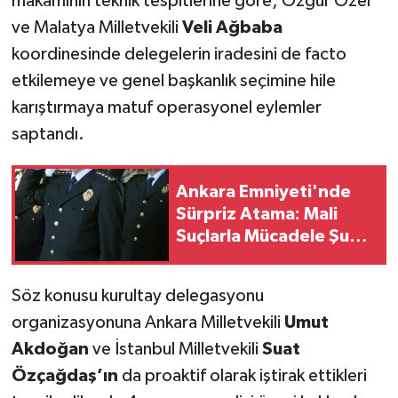
makamının teknik tespitlerine göre; Özgür Özel
ve Malatya Milletvekili
Veli Ağbaba
koordinesinde delegelerin iradesini de facto
etkilemeye ve genel başkanlık seçimine hile
karıştırmaya matuf operasyonel eylemler
saptandı.
Ankara Emniyeti'nde
Sürpriz Atama: Mali
Suçlarla Mücadele Şube
Müdürünün Yeri Değişti
Söz konusu kurultay delegasyonu
organizasyonuna Ankara Milletvekili
Umut
Akdoğan
ve İstanbul Milletvekili
Suat
Özçağdaş’ın
da proaktif olarak iştirak ettikleri