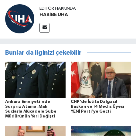
EDITÖR HAKKINDA
HABİBE UHA
Bunlar da ilginizi çekebilir
Ankara Emniyeti'nde
CHP'de İstifa Dalgası!
Sürpriz Atama: Mali
Başkan ve 14 Meclis Üyesi
Suçlarla Mücadele Şube
YENİ Parti'ye Geçti
Müdürünün Yeri Değişti