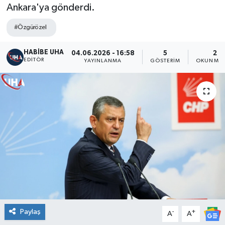
Ankara'ya gönderdi.
#Özgürözel
HABİBE UHA
04.06.2026 - 16:58
5
2 D
EDITÖR
YAYINLANMA
GÖSTERIM
OKUNMA 
Paylaş
-
+
A
A