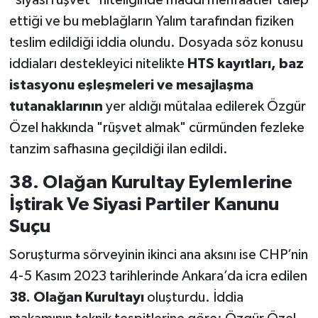
"siyasi rüşvet" niteliğinde maddi menfaatler talep
ettiği ve bu meblağların Yalım tarafından fiziken
teslim edildiği iddia olundu. Dosyada söz konusu
iddiaları destekleyici nitelikte
HTS kayıtları, baz
istasyonu eşleşmeleri ve mesajlaşma
tutanaklarının
yer aldığı mütalaa edilerek Özgür
Özel hakkında "rüşvet almak" cürmünden fezleke
tanzim safhasına geçildiği ilan edildi.
38. Olağan Kurultay Eylemlerine
İştirak Ve Siyasi Partiler Kanunu
Suçu
Soruşturma sörveyinin ikinci ana aksını ise CHP’nin
4-5 Kasım 2023 tarihlerinde Ankara’da icra edilen
38. Olağan Kurultayı
oluşturdu. İddia