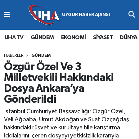
Abone Ol
Nöbetçi Eczaneler
UHA TV
GÜNDEM
EKONOMİ
SİYASET
DÜNYA
Gündem
Hava Durumu
Ekonomi
Namaz Vakitleri
HABERLER
GÜNDEM
Özgür Özel Ve 3
Magazin
Trafik Durumu
Milletvekili Hakkındaki
Dosya Ankara’ya
Siyaset
Süper Lig Puan Durumu ve Fikstür
Gönderildi
Spor
Tüm Manşetler
İstanbul Cumhuriyet Başsavcılığı; Özgür Özel,
Yaşam
Son Dakika Haberleri
Veli Ağbaba, Umut Akdoğan ve Suat Özçağdaş
hakkındaki rüşvet ve kurultaya hile karıştırma
Haber Arşivi
iddialarını içeren dosyayı yetkisizlik kararıyla