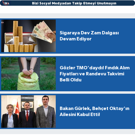
Sigaraya Dev Zam Dalgası
Devam Ediyor
Gözler TMO'daydı! Fındık Alım
Fiyatları ve Randevu Takvimi
Belli Oldu
Bakan Gürlek, Behçet Oktay'ın
Ailesini Kabul Etti!