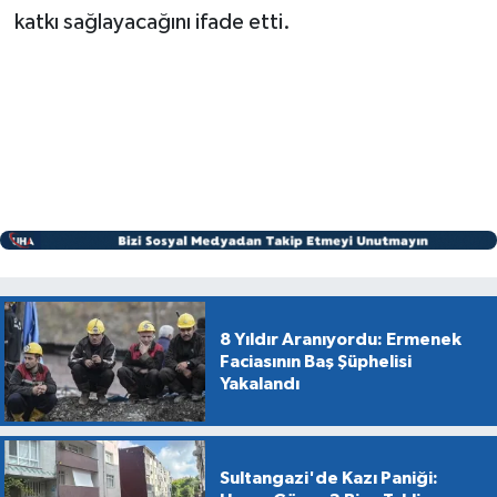
katkı sağlayacağını ifade etti.
8 Yıldır Aranıyordu: Ermenek
Faciasının Baş Şüphelisi
Yakalandı
Sultangazi'de Kazı Paniği: