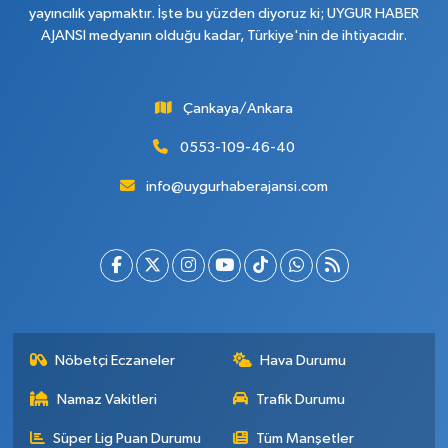
yayıncılık yapmaktır. İşte bu yüzden diyoruz ki; UYGUR HABER
AJANSI medyanın olduğu kadar, Türkiye'nin de ihtiyacıdır.
Çankaya/Ankara
0553-109-46-40
info@uygurhaberajansi.com
Nöbetçi Eczaneler
Hava Durumu
Namaz Vakitleri
Trafik Durumu
Süper Lig Puan Durumu
Tüm Manşetler