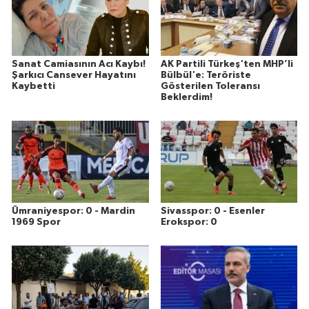
Sanat Camiasının Acı Kaybı!
AK Partili Türkeş'ten MHP’li
Şarkıcı Cansever Hayatını
Bülbül'e: Teröriste
Kaybetti
Gösterilen Toleransı
Beklerdim!
Ümraniyespor: 0 - Mardin
Sivasspor: 0 - Esenler
1969 Spor
Erokspor: 0