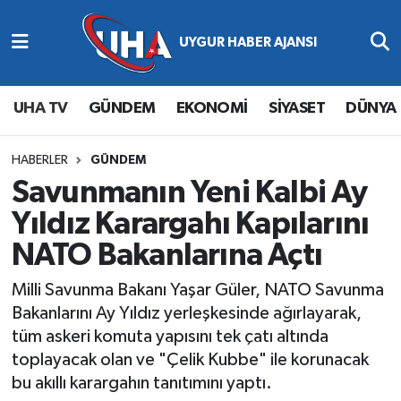
Abone Ol
Nöbetçi Eczaneler
UHA TV
GÜNDEM
EKONOMİ
SİYASET
DÜNYA
Gündem
Hava Durumu
Ekonomi
Namaz Vakitleri
HABERLER
GÜNDEM
Savunmanın Yeni Kalbi Ay
Magazin
Trafik Durumu
Yıldız Karargahı Kapılarını
NATO Bakanlarına Açtı
Siyaset
Süper Lig Puan Durumu ve Fikstür
Milli Savunma Bakanı Yaşar Güler, NATO Savunma
Spor
Tüm Manşetler
Bakanlarını Ay Yıldız yerleşkesinde ağırlayarak,
tüm askeri komuta yapısını tek çatı altında
Yaşam
Son Dakika Haberleri
toplayacak olan ve "Çelik Kubbe" ile korunacak
bu akıllı karargahın tanıtımını yaptı.
Haber Arşivi