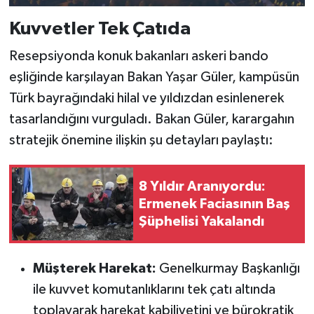
Kuvvetler Tek Çatıda
Resepsiyonda konuk bakanları askeri bando
eşliğinde karşılayan Bakan Yaşar Güler, kampüsün
Türk bayrağındaki hilal ve yıldızdan esinlenerek
tasarlandığını vurguladı. Bakan Güler, karargahın
stratejik önemine ilişkin şu detayları paylaştı:
8 Yıldır Aranıyordu:
Ermenek Faciasının Baş
Şüphelisi Yakalandı
Müşterek Harekat:
Genelkurmay Başkanlığı
ile kuvvet komutanlıklarını tek çatı altında
toplayarak harekat kabiliyetini ve bürokratik