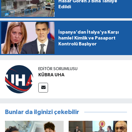
Hasar Gören 3 Bina Tahliye
Edildi
İspanya'dan İtalya'ya Karşı
hamle! Kimlik ve Pasaport
Kontrolü Başlıyor
EDİTÖR SORUMLUSU
KÜBRA UHA
Bunlar da ilginizi çekebilir