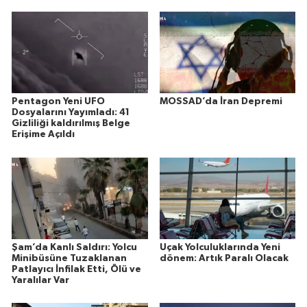
Pentagon Yeni UFO
MOSSAD’da İran Depremi
Dosyalarını Yayımladı: 41
Gizliliği kaldırılmış Belge
Erişime Açıldı
Şam’da Kanlı Saldırı: Yolcu
Uçak Yolculuklarında Yeni
Minibüsüne Tuzaklanan
dönem: Artık Paralı Olacak
Patlayıcı İnfilak Etti, Ölü ve
Yaralılar Var