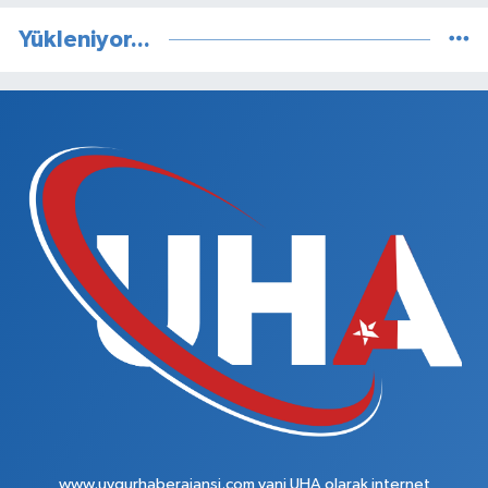
Yükleniyor...
www.uygurhaberajansi.com yani UHA olarak internet