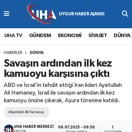
Abone Ol
Nöbetçi Eczaneler
UHA TV
GÜNDEM
EKONOMİ
SİYASET
DÜNYA
Gündem
Hava Durumu
Ekonomi
Namaz Vakitleri
HABERLER
DÜNYA
Savaşın ardından ilk kez
Magazin
Trafik Durumu
kamuoyu karşısına çıktı
Siyaset
Süper Lig Puan Durumu ve Fikstür
ABD ve İsrail'in tehdit ettiği İran lideri Ayetullah
Ali Hamaney, İsrail ile savaşın ardından ilk kez
Spor
Tüm Manşetler
kamuoyu önüne çıkarak, Aşura törenine katıldı.
Yaşam
Son Dakika Haberleri
#Ayetullah Ali Hamaney
UHA HABER MERKEZİ
Haber Arşivi
06.07.2025 - 09:56
1
EDITÖR
YAYINLANMA
GÖSTERIM