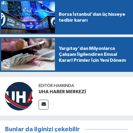
Borsa İstanbul'dan üç hisseye
tedbir kararı
Yargıtay'dan Milyonlarca
Çalışanı İlgilendiren Emsal
Karar! Primler İçin Yeni Dönem
EDITÖR HAKKINDA
UHA HABER MERKEZİ
Bunlar da ilginizi çekebilir