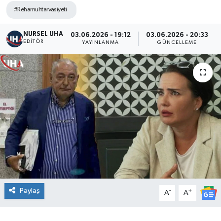
#Rehamuhtarvasiyeti
NURSEL UHA
03.06.2026 - 19:12
03.06.2026 - 20:33
EDITÖR
YAYINLANMA
GÜNCELLEME
Paylaş
-
+
A
A