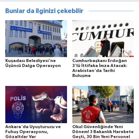
Bunlar da ilginizi çekebilir
Kuşadası Belediyesi'ne
Cumhurbaşkanı Erdoğan
Üçüncü Dalga Operasyon
3'lü İttifaka İmza Atacak:
Arabistan'da Tarihi
Buluşma
Ankara'da Uyuşturucu ve
Okul Güvenliğinde Yeni
Fuhuş Operasyonu,
Dönem! 3 Bakanlık Harekete
Gözaltılar Var
Geçti, 30 Bin Yeni Personel