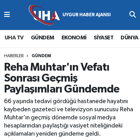
Abone Ol
Nöbetçi Eczaneler
UHA TV
GÜNDEM
EKONOMİ
SİYASET
DÜNYA
Gündem
Hava Durumu
Ekonomi
Namaz Vakitleri
HABERLER
GÜNDEM
Reha Muhtar'ın Vefatı
Magazin
Trafik Durumu
Sonrası Geçmiş
Paylaşımları Gündemde
Siyaset
Süper Lig Puan Durumu ve Fikstür
66 yaşında tedavi gördüğü hastanede hayatını
Spor
Tüm Manşetler
kaybeden gazeteci ve televizyon sunucusu Reha
Muhtar'ın geçmiş dönemde sosyal medya
Yaşam
Son Dakika Haberleri
hesaplarından paylaştığı vasiyet niteliğindeki
açıklamaları yeniden gündeme geldi.
Haber Arşivi