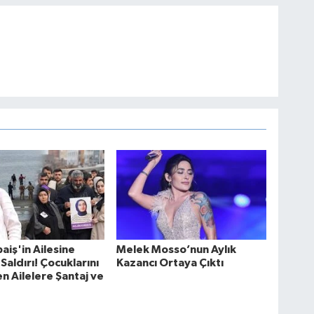
aiş'in Ailesine
Melek Mosso’nun Aylık
Saldırı! Çocuklarını
Kazancı Ortaya Çıktı
 Ailelere Şantaj ve