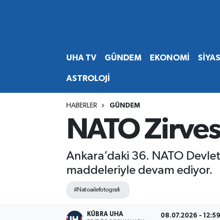
Abone Ol
Nöbetçi Eczaneler
UHA TV
GÜNDEM
EKONOMİ
SİYA
Gündem
Hava Durumu
ASTROLOJİ
Ekonomi
Namaz Vakitleri
HABERLER
GÜNDEM
Magazin
Trafik Durumu
NATO Zirvesi
Siyaset
Süper Lig Puan Durumu ve Fikstür
Ankara’daki 36. NATO Devlet 
Spor
Tüm Manşetler
maddeleriyle devam ediyor.
Yaşam
Son Dakika Haberleri
#Natoailefotografi
Haber Arşivi
KÜBRA UHA
08.07.2026 - 12:5