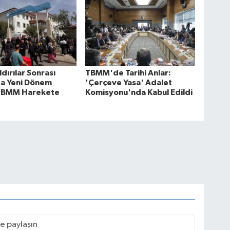
aldırılar Sonrası
TBMM'de Tarihi Anlar:
da Yeni Dönem
'Çerçeve Yasa' Adalet
: TBMM Harekete
Komisyonu'nda Kabul Edildi