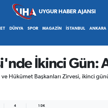
SET
DÜNYA
SPOR
MAGAZİN
İSTANBUL
ANKARA
'nde İkinci Gün: A
ve Hükümet Başkanları Zirvesi, ikinci gü
9
4
1 DK