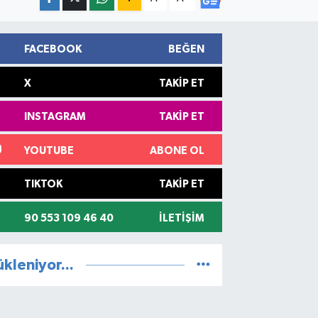
FACEBOOK
BEĞEN
X
TAKIP ET
INSTAGRAM
TAKIP ET
YOUTUBE
ABONE OL
TIKTOK
TAKIP ET
90 553 109 46 40
İLETIŞIM
ükleniyor...