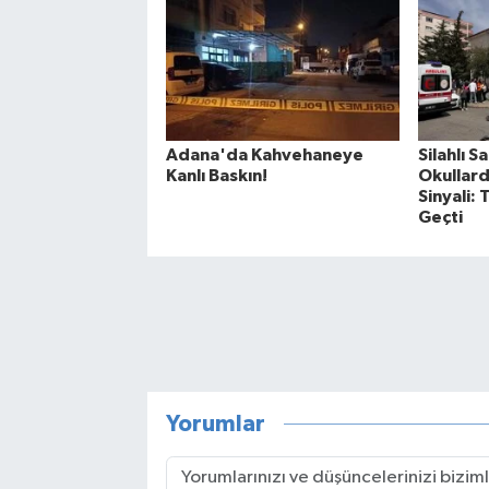
Adana'da Kahvehaneye
Silahlı S
Kanlı Baskın!
Okullar
Sinyali
Geçti
Yorumlar