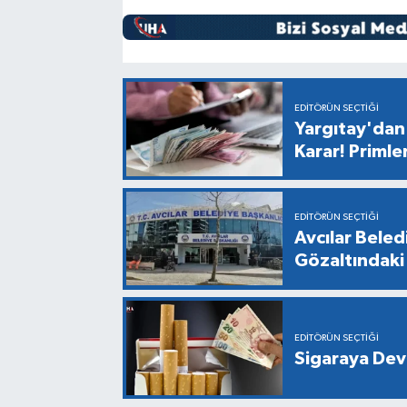
EDITÖRÜN SEÇTIĞI
Yargıtay'dan 
Karar! Primle
EDITÖRÜN SEÇTIĞI
Avcılar Bele
Gözaltındaki 
EDITÖRÜN SEÇTIĞI
Sigaraya Dev