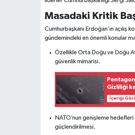
liderler Cumhurbaşkanlığı Sergi Sal
Masadaki Kritik Baş
Cumhurbaşkanı Erdoğan’ın açılış ko
gündemindeki en önemli konular mas
Özellikle Orta Doğu ve Doğu Avr
güvenlik mimarisi.
Pentagon 
Gizliliği k
İçeriği Gö
NATO’nun genişleme hedefleri ve
güçlendirilmesi.