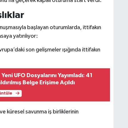
onu’na geçerek kapalı oturuma start verdi.
lıklar
nuşmasıyla başlayan oturumlarda, ittifakın
aya yatırılıyor:
upa’daki son gelişmeler ışığında ittifakın
Yeni UFO Dosyalarını Yayımladı: 41
aldırılmış Belge Erişime Açıldı
rüntüle
 küresel savunma iş birliklerinin