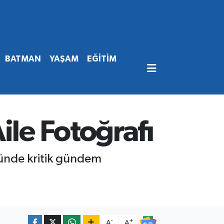
BATMAN
YAŞAM
EĞİTİM
ile Fotoğrafı
nünde kritik gündem
-
+
A
A