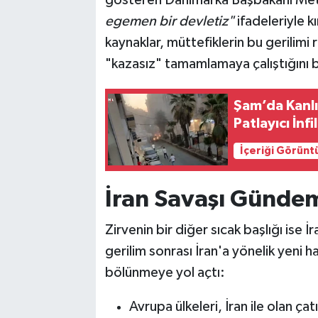
egemen bir devletiz"
ifadeleriyle kı
kaynaklar, müttefiklerin bu gerilim
"kazasız" tamamlamaya çalıştığını be
Şam’da Kanlı
Patlayıcı İnfi
İçeriği Görünt
İran Savaşı Gündemi
Zirvenin bir diğer sıcak başlığı is
gerilim sonrası İran'a yönelik yeni ha
bölünmeye yol açtı:
Avrupa ülkeleri, İran ile olan ça