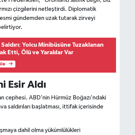
rmızı çizgilerini netleştirdi. Diplomatik
i resmi gündemden uzak tutarak zirveyi
lirtiyor.
 Saldırı: Yolcu Minibüsüne Tuzaklanan
lak Etti, Ölü ve Yaralılar Var
üle
 Esir Aldı
e İran cephesi. ABD'nin Hürmüz Boğazı'ndaki
va saldırıları başlatması, ittifak içerisinde
tışmaya dahil olma yükümlülükleri