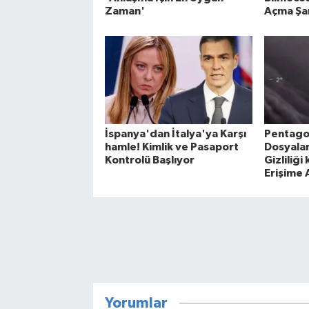
Zaman'
Açma Şar
İspanya'dan İtalya'ya Karşı
Pentago
hamle! Kimlik ve Pasaport
Dosyalar
Kontrolü Başlıyor
Gizliliği
Erişime A
Yorumlar