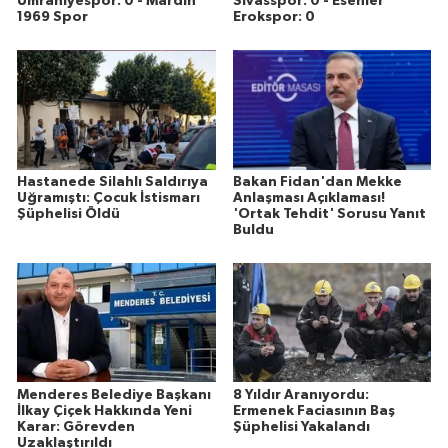
Ümraniyespor: 0 - Mardin
Sivasspor: 0 - Esenler
1969 Spor
Erokspor: 0
Hastanede Silahlı Saldırıya
Bakan Fidan'dan Mekke
Uğramıştı: Çocuk İstismarı
Anlaşması Açıklaması!
Şüphelisi Öldü
'Ortak Tehdit' Sorusu Yanıt
Buldu
Menderes Belediye Başkanı
8 Yıldır Aranıyordu:
İlkay Çiçek Hakkında Yeni
Ermenek Faciasının Baş
Karar: Görevden
Şüphelisi Yakalandı
Uzaklaştırıldı