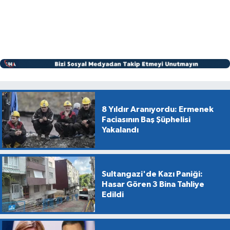
8 Yıldır Aranıyordu: Ermenek
Faciasının Baş Şüphelisi
Yakalandı
Sultangazi'de Kazı Paniği:
Hasar Gören 3 Bina Tahliye
Edildi