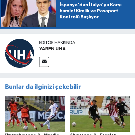
İspanya'dan İtalya'ya Karşı
hamle! Kimlik ve Pasaport
Kontrolü Başlıyor
EDITÖR HAKKINDA
YAREN UHA
Bunlar da ilginizi çekebilir