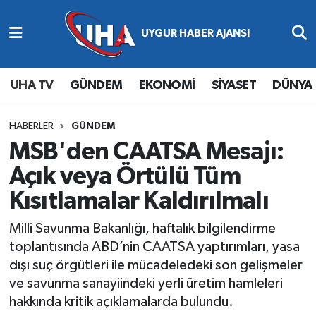
Abone Ol
Nöbetçi Eczaneler
UHA TV
GÜNDEM
EKONOMİ
SİYASET
DÜNYA
Gündem
Hava Durumu
Ekonomi
Namaz Vakitleri
HABERLER
GÜNDEM
MSB'den CAATSA Mesajı:
Magazin
Trafik Durumu
Açık veya Örtülü Tüm
Kısıtlamalar Kaldırılmalı
Siyaset
Süper Lig Puan Durumu ve Fikstür
Milli Savunma Bakanlığı, haftalık bilgilendirme
Spor
Tüm Manşetler
toplantısında ABD’nin CAATSA yaptırımları, yasa
dışı suç örgütleri ile mücadeledeki son gelişmeler
Yaşam
Son Dakika Haberleri
ve savunma sanayiindeki yerli üretim hamleleri
hakkında kritik açıklamalarda bulundu.
Haber Arşivi