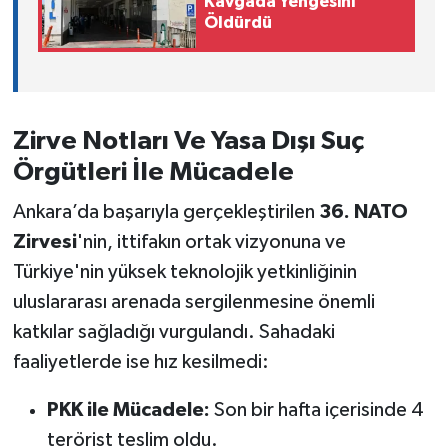
Kavgada Yengesini
Öldürdü
Zirve Notları Ve Yasa Dışı Suç
Örgütleri İle Mücadele
Ankara’da başarıyla gerçekleştirilen
36. NATO
Zirvesi
'nin, ittifakın ortak vizyonuna ve
Türkiye'nin yüksek teknolojik yetkinliğinin
uluslararası arenada sergilenmesine önemli
katkılar sağladığı vurgulandı. Sahadaki
faaliyetlerde ise hız kesilmedi:
PKK ile Mücadele:
Son bir hafta içerisinde 4
terörist teslim oldu.