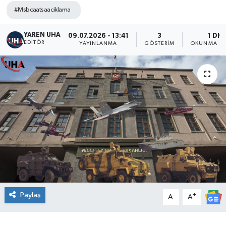
#Msbcaatsaaciklama
YAREN UHA
09.07.2026 - 13:41
3
1 DK
EDITÖR
YAYINLANMA
GÖSTERIM
OKUNMA SÜ
Paylaş
-
+
A
A