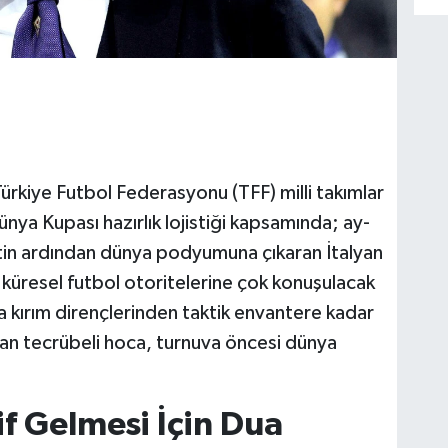
 Türkiye Futbol Federasyonu (TFF) milli takımlar
nya Kupası hazırlık lojistiği kapsamında; ay-
asretin ardından dünya podyumuna çıkaran İtalyan
küresel futbol otoritelerine çok konuşulacak
a kırım dirençlerinden taktik envantere kadar
aşan tecrübeli hoca, turnuva öncesi dünya
if Gelmesi İçin Dua