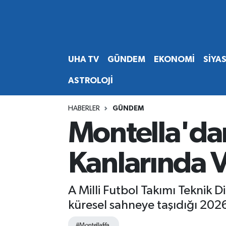
Abone Ol
Nöbetçi Eczaneler
UHA TV
GÜNDEM
EKONOMİ
SİYA
Gündem
Hava Durumu
ASTROLOJİ
Ekonomi
Namaz Vakitleri
HABERLER
GÜNDEM
Magazin
Trafik Durumu
Montella'da
Siyaset
Süper Lig Puan Durumu ve Fikstür
Kanlarında 
Spor
Tüm Manşetler
A Milli Futbol Takımı Teknik 
Yaşam
Son Dakika Haberleri
küresel sahneye taşıdığı 202
Haber Arşivi
#Montellafifa