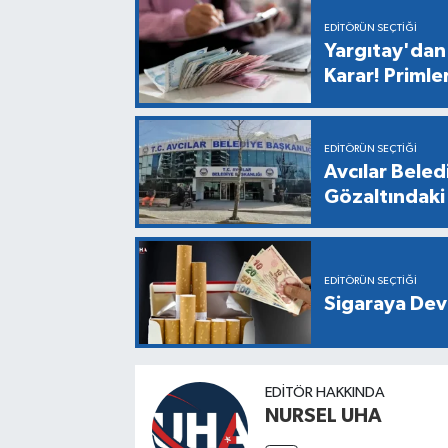
EDITÖRÜN SEÇTIĞI
Yargıtay'dan 
Karar! Primle
EDITÖRÜN SEÇTIĞI
Avcılar Bele
Gözaltındaki 
EDITÖRÜN SEÇTIĞI
Sigaraya Dev
EDITÖR HAKKINDA
NURSEL UHA