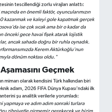
esinin tescillendiği zorlu virajları anlattı:
l maçında en önemli faktör, oyuncularımızın
1-0 kazanmak ve kaleyi gole kapatmak gerçek
sova’da ise çok sıcak ama bir o kadar da
n önceki gece havai fişek atarak lojistik
lar, ancak sahada doğru bir ruhla oynadık.
performansımızda Kerem Aktürkoğlu'nun
amıyla dönüm noktası oldu."
p Aşamasını Geçmek
n mimarı olarak kendisini Türk halkından biri
 teknik adam, 2026 FIFA Dünya Kupası'ndaki ilk
nterini şu analitik verilerle yorumladı:
ni yapmaya ve adım adım sonraki turlara
ru zihniyetle girmemiz gerekecek ve bizim