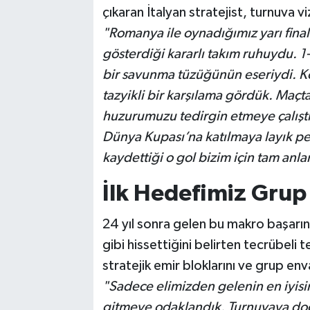
çıkaran İtalyan stratejist, turnuva viz
"Romanya ile oynadığımız yarı fina
gösterdiği kararlı takım ruhuydu. 
bir savunma tüzüğünün eseriydi. Ko
tazyikli bir karşılama gördük. Maçta
huzurumuzu tedirgin etmeye çalıştı
Dünya Kupası’na katılmaya layık 
kaydettiği o gol bizim için tam anl
İlk Hedefimiz Gru
24 yıl sonra gelen bu makro başarını
gibi hissettiğini belirten tecrübeli
stratejik emir bloklarını ve grup enva
"Sadece elimizden gelenin en iyisi
gitmeye odaklandık. Turnuvaya doğ