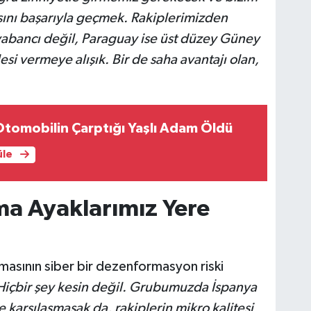
sını başarıyla geçmek. Rakiplerimizden
yabancı değil, Paraguay ise üst düzey Güney
si vermeye alışık. Bir de saha avantajı olan,
tomobilin Çarptığı Yaşlı Adam Öldü
üle
ma Ayaklarımız Yere
masının siber bir dezenformasyon riski
Hiçbir şey kesin değil. Grubumuzda İspanya
 karşılaşmasak da, rakiplerin mikro kalitesi