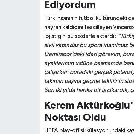
Ediyordum
Türk insanının futbol kültüründeki
hayran kaldığını tescilleyen Vincen
lojistiğini şu sözlerle aktardı:
"Türki
sivil vatandaş bu spora inanılmaz b
Demirspor’daki idari görevim, bura
ayaklarımın üstüne basmamda bana
çalışırken buradaki gerçek potansiy
takımın başına geçme teklifinin si
Son iki yılda harika bir iş çıkardık
Kerem Aktürkoğlu
Noktası Oldu
UEFA play-off sirkülasyonundaki kaza