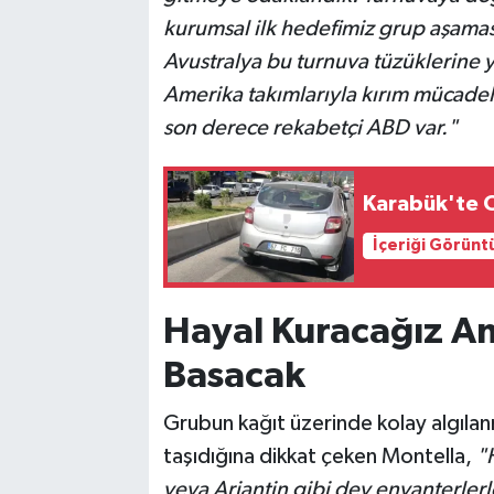
kurumsal ilk hedefimiz grup aşama
Avustralya bu turnuva tüzüklerine 
Amerika takımlarıyla kırım mücadele
son derece rekabetçi ABD var."
Karabük'te O
İçeriği Görünt
Hayal Kuracağız A
Basacak
Grubun kağıt üzerinde kolay algılan
taşıdığına dikkat çeken Montella,
"
veya Arjantin gibi dev envanterlerle