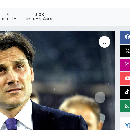
4
3 DK
GÖSTERIM
OKUNMA SÜRESI
Y