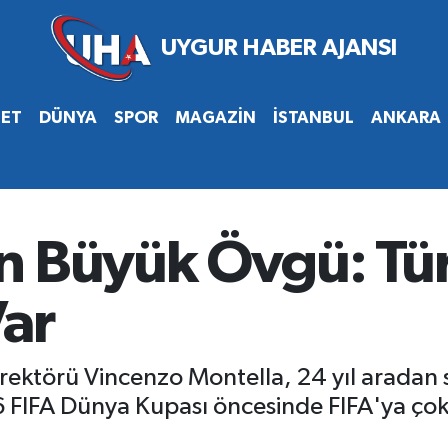
SET
DÜNYA
SPOR
MAGAZİN
İSTANBUL
ANKARA
n Büyük Övgü: Tür
Var
Direktörü Vincenzo Montella, 24 yıl aradan 
6 FIFA Dünya Kupası öncesinde FIFA'ya ço