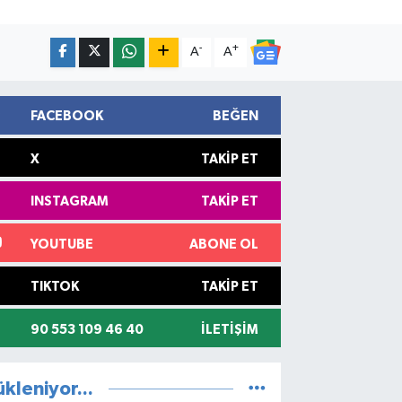
-
+
A
A
FACEBOOK
BEĞEN
X
TAKIP ET
INSTAGRAM
TAKIP ET
YOUTUBE
ABONE OL
TIKTOK
TAKIP ET
90 553 109 46 40
İLETIŞIM
ükleniyor...