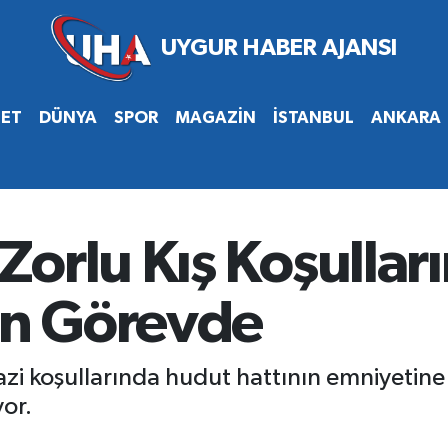
SET
DÜNYA
SPOR
MAGAZİN
İSTANBUL
ANKARA
Zorlu Kış Koşullar
çin Görevde
zi koşullarında hudut hattının emniyetine 
yor.