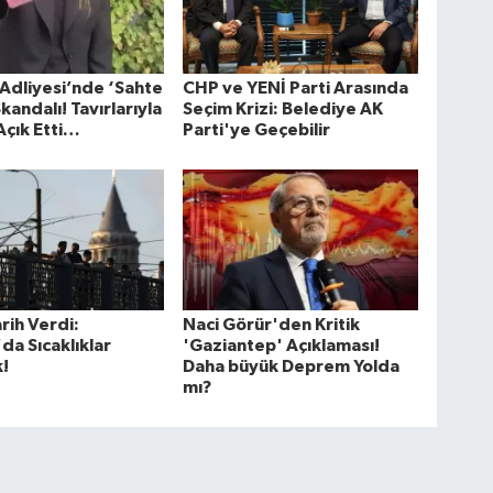
 Adliyesi’nde ‘Sahte
CHP ve YENİ Parti Arasında
kandalı! Tavırlarıyla
Seçim Krizi: Belediye AK
Açık Etti…
Parti'ye Geçebilir
ih Verdi:
Naci Görür'den Kritik
da Sıcaklıklar
'Gaziantep' Açıklaması!
!
Daha büyük Deprem Yolda
mı?