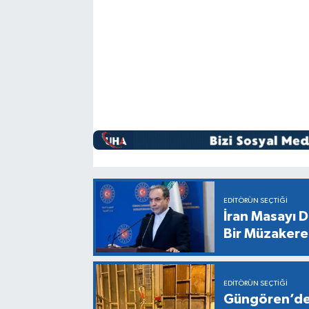
EDITÖRÜN SEÇTIĞI
İran Masayı D
Bir Müzaker
EDITÖRÜN SEÇTIĞI
Güngören’de 