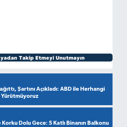
ağıttı, Şartını Açıkladı: ABD ile Herhangi
e Yürütmüyoruz
Korku Dolu Gece: 5 Katlı Binanın Balkonu