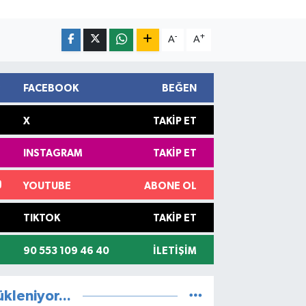
-
+
A
A
FACEBOOK
BEĞEN
X
TAKIP ET
INSTAGRAM
TAKIP ET
YOUTUBE
ABONE OL
TIKTOK
TAKIP ET
90 553 109 46 40
İLETIŞIM
ükleniyor...