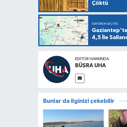
Çöktü
EDITÖRÜN SEÇTIĞI
Gaziantep’te
4,5 İle Sallan
EDITÖR HAKKINDA
BÜŞRA UHA
Bunlar da ilginizi çekebilir