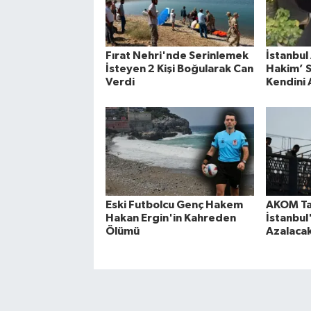
Fırat Nehri'nde Serinlemek
İstanbul
İsteyen 2 Kişi Boğularak Can
Hakim’ S
Verdi
Kendini 
Eski Futbolcu Genç Hakem
AKOM Tar
Hakan Ergin'in Kahreden
İstanbul'
Ölümü
Azalacak