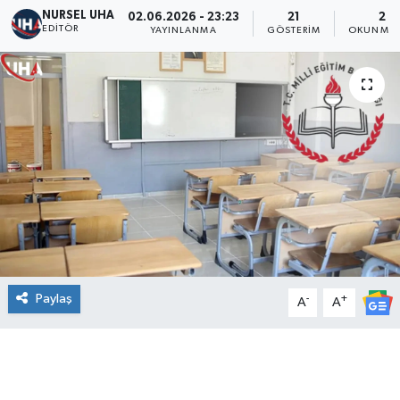
NURSEL UHA
02.06.2026 - 23:23
21
2 D
EDITÖR
YAYINLANMA
GÖSTERIM
OKUNMA 
Paylaş
-
+
A
A