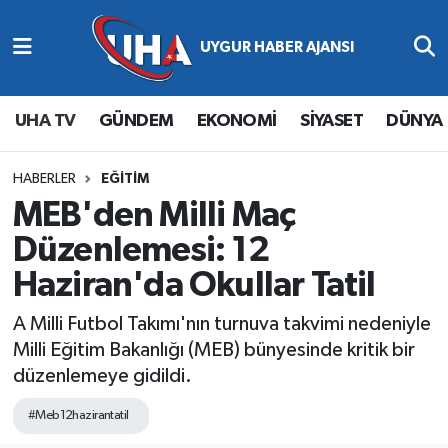
Abone Ol
Nöbetçi Eczaneler
UHA TV
GÜNDEM
EKONOMİ
SİYASET
DÜNYA
Gündem
Hava Durumu
Ekonomi
Namaz Vakitleri
HABERLER
EĞİTİM
MEB'den Milli Maç
Magazin
Trafik Durumu
Düzenlemesi: 12
Haziran'da Okullar Tatil
Siyaset
Süper Lig Puan Durumu ve Fikstür
A Milli Futbol Takımı'nın turnuva takvimi nedeniyle
Spor
Tüm Manşetler
Milli Eğitim Bakanlığı (MEB) bünyesinde kritik bir
düzenlemeye gidildi.
Yaşam
Son Dakika Haberleri
#Meb12hazirantatil
Haber Arşivi