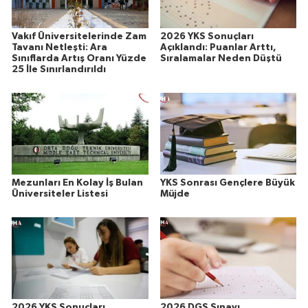
Vakıf Üniversitelerinde Zam
2026 YKS Sonuçları
Tavanı Netleşti: Ara
Açıklandı: Puanlar Arttı,
Sınıflarda Artış Oranı Yüzde
Sıralamalar Neden Düştü
25 İle Sınırlandırıldı
Mezunları En Kolay İş Bulan
YKS Sonrası Gençlere Büyük
Üniversiteler Listesi
Müjde
2026 YKS Sonuçları
2026 DGS Sınavı