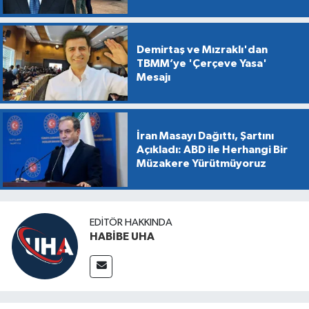
Demirtaş ve Mızraklı'dan
TBMM’ye 'Çerçeve Yasa'
Mesajı
İran Masayı Dağıttı, Şartını
Açıkladı: ABD ile Herhangi Bir
Müzakere Yürütmüyoruz
EDITÖR HAKKINDA
HABİBE UHA