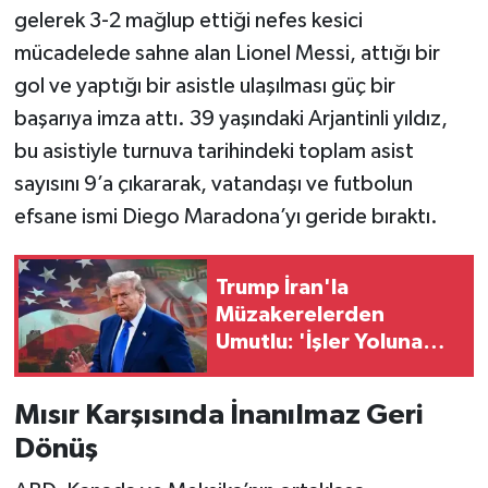
gelerek 3-2 mağlup ettiği nefes kesici
mücadelede sahne alan Lionel Messi, attığı bir
gol ve yaptığı bir asistle ulaşılması güç bir
başarıya imza attı. 39 yaşındaki Arjantinli yıldız,
bu asistiyle turnuva tarihindeki toplam asist
sayısını 9’a çıkararak, vatandaşı ve futbolun
efsane ismi Diego Maradona’yı geride bıraktı.
Trump İran'la
Müzakerelerden
Umutlu: 'İşler Yoluna
Girecek'
Mısır Karşısında İnanılmaz Geri
Dönüş