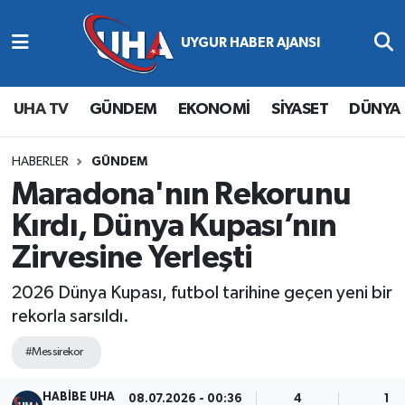
Abone Ol
Nöbetçi Eczaneler
UHA TV
GÜNDEM
EKONOMİ
SİYASET
DÜNYA
Gündem
Hava Durumu
Ekonomi
Namaz Vakitleri
HABERLER
GÜNDEM
Maradona'nın Rekorunu
Magazin
Trafik Durumu
Kırdı, Dünya Kupası’nın
Zirvesine Yerleşti
Siyaset
Süper Lig Puan Durumu ve Fikstür
2026 Dünya Kupası, futbol tarihine geçen yeni bir
Spor
Tüm Manşetler
rekorla sarsıldı.
Yaşam
Son Dakika Haberleri
#Messirekor
Haber Arşivi
HABİBE UHA
08.07.2026 - 00:36
4
1 D