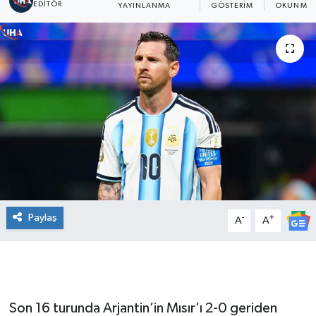
EDITÖR
YAYINLANMA
GÖSTERIM
OKUNMA 
Paylaş
-
+
A
A
Son 16 turunda Arjantin’in Mısır’ı 2-0 geriden