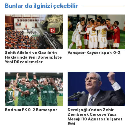
Bunlar da ilginizi çekebilir
Şehit Aileleri ve Gazilerin
Vanspor-Kayserispor: 0-2
Haklarında Yeni Dönem: İşte
Yeni Düzenlemeler
Bodrum FK 0-2 Bursaspor
Dervişoğlu’ndan Zehir
Zemberek Çerçeve Yasa
Mesajı! 10 Ağustos'u İşaret
Etti