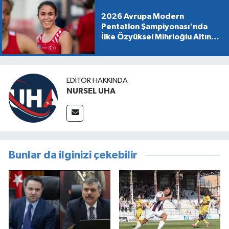
2026 Avrupa Modern
Pentatlon Şampiyonası'nda
İlke Özyüksel Mihrioğlu Altın
Madalya Kazandı
EDITÖR HAKKINDA
NURSEL UHA
Bunlar da ilginizi çekebilir