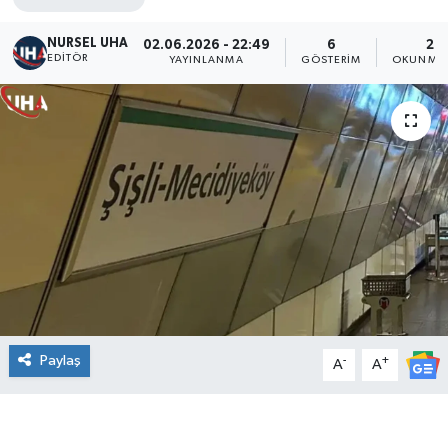
NURSEL UHA
02.06.2026 - 22:49
6
2 D
EDITÖR
YAYINLANMA
GÖSTERIM
OKUNMA 
Paylaş
-
+
A
A