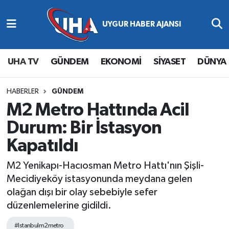
Abone Ol
Nöbetçi Eczaneler
UHA TV
GÜNDEM
EKONOMİ
SİYASET
DÜNYA
Gündem
Hava Durumu
Ekonomi
Namaz Vakitleri
HABERLER
GÜNDEM
M2 Metro Hattında Acil
Magazin
Trafik Durumu
Durum: Bir İstasyon
Kapatıldı
Siyaset
Süper Lig Puan Durumu ve Fikstür
M2 Yenikapı-Hacıosman Metro Hattı'nın Şişli-
Spor
Tüm Manşetler
Mecidiyeköy istasyonunda meydana gelen
olağan dışı bir olay sebebiyle sefer
Yaşam
Son Dakika Haberleri
düzenlemelerine gidildi.
Haber Arşivi
#Istanbulm2metro