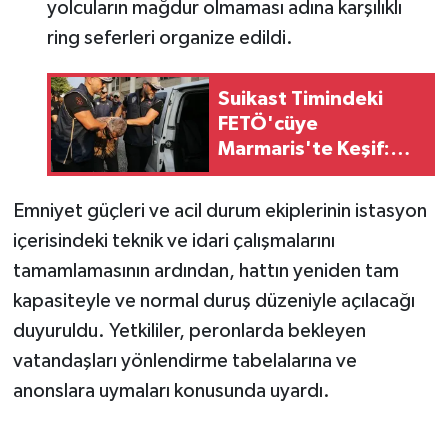
yolcuların mağdur olmaması adına karşılıklı
ring seferleri organize edildi.
Suikast Timindeki
FETÖ'cüye
Marmaris'te Keşif:
Kaçış Rotasında 2
Kutu Bulundu
Emniyet güçleri ve acil durum ekiplerinin istasyon
içerisindeki teknik ve idari çalışmalarını
tamamlamasının ardından, hattın yeniden tam
kapasiteyle ve normal duruş düzeniyle açılacağı
duyuruldu. Yetkililer, peronlarda bekleyen
vatandaşları yönlendirme tabelalarına ve
anonslara uymaları konusunda uyardı.