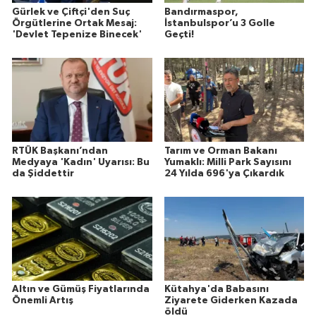
Gürlek ve Çiftçi'den Suç
Bandırmaspor,
Örgütlerine Ortak Mesaj:
İstanbulspor’u 3 Golle
'Devlet Tepenize Binecek'
Geçti!
RTÜK Başkanı’ndan
Tarım ve Orman Bakanı
Medyaya 'Kadın' Uyarısı: Bu
Yumaklı: Milli Park Sayısını
da Şiddettir
24 Yılda 696'ya Çıkardık
Altın ve Gümüş Fiyatlarında
Kütahya'da Babasını
Önemli Artış
Ziyarete Giderken Kazada
öldü