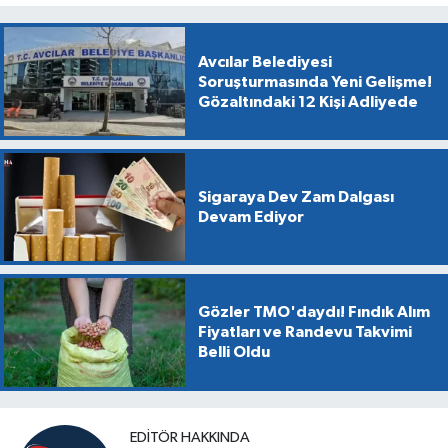
Avcılar Belediyesi
Soruşturmasında Yeni Gelişme!
Gözaltındaki 12 Kişi Adliyede
Sigaraya Dev Zam Dalgası
Devam Ediyor
Gözler TMO'daydı! Fındık Alım
Fiyatları ve Randevu Takvimi
Belli Oldu
EDITÖR HAKKINDA