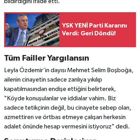
bildirdiğini ifade etti.
YSK YENİ Parti Kararını
Verdi: Geri Döndü!
Tüm Failler Yargılansın
Leyla Özdemir’in dayısı Mehmet Selim Boşboğa,
ailenin cinayetin sadece zanlıya yıkılıp
kapatılmasından endişe ettiğini belirterek,
"Köyde konuşulanlar ve iddialar vahim. Biz
sadece tetikçinin değil, bu cinayete sebep olan,
azmettiren ve örtbas etmeye çalışan herkesin
adalet önünde hesap vermesini istiyoruz" dedi.