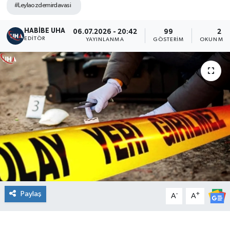
#Leylaozdemirdavasi
HABİBE UHA
06.07.2026 - 20:42
99
2 D
EDITÖR
YAYINLANMA
GÖSTERIM
OKUNMA 
Paylaş
-
+
A
A