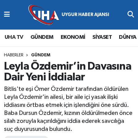
Abone Ol
Nöbetçi Eczaneler
UHA TV
GÜNDEM
EKONOMİ
SİYASET
DÜNYA
Gündem
Hava Durumu
Ekonomi
Namaz Vakitleri
HABERLER
GÜNDEM
Leyla Özdemir’in Davasına
Magazin
Trafik Durumu
Dair Yeni İddialar
Siyaset
Süper Lig Puan Durumu ve Fikstür
Bitlis'te eşi Ömer Özdemir tarafından öldürülen
Leyla Özdemir'in ailesi, bir aile içi yasak ilişki
Spor
Tüm Manşetler
iddiasını örtbas etmek için işlendiğini öne sürdü.
Baba Dursun Özdemir, kızının öldürülmeden önce
Yaşam
Son Dakika Haberleri
silah zoruyla kaçırıldığını iddia ederek savcılığa
suç duyurusunda bulundu.
Haber Arşivi