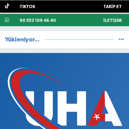
TIKTOK
TAKIP ET
90 553 109 46 40
İLETIŞIM
Yükleniyor...