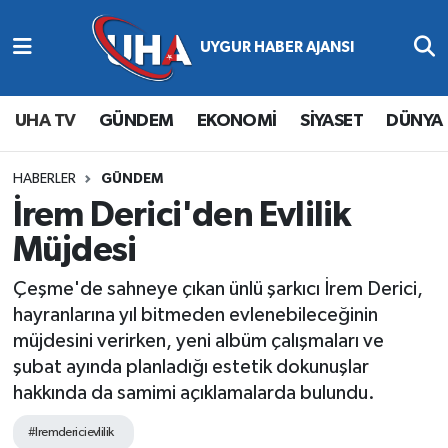
Abone Ol
Nöbetçi Eczaneler
UHA TV
GÜNDEM
EKONOMİ
SİYASET
DÜNYA
Gündem
Hava Durumu
Ekonomi
Namaz Vakitleri
HABERLER
GÜNDEM
İrem Derici'den Evlilik
Magazin
Trafik Durumu
Müjdesi
Siyaset
Süper Lig Puan Durumu ve Fikstür
Çeşme'de sahneye çıkan ünlü şarkıcı İrem Derici,
hayranlarına yıl bitmeden evlenebileceğinin
Spor
Tüm Manşetler
müjdesini verirken, yeni albüm çalışmaları ve
şubat ayında planladığı estetik dokunuşlar
Yaşam
Son Dakika Haberleri
hakkında da samimi açıklamalarda bulundu.
Haber Arşivi
#Iremdericievlilik