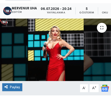
MERVENUR UHA
06.07.2026 - 20:24
5
EDITÖR
YAYINLANMA
GÖSTERIM
OKUN
Paylaş
-
+
A
A