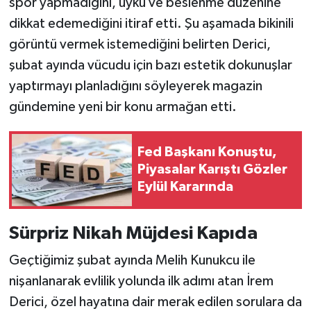
spor yapmadığını, uyku ve beslenme düzenine
dikkat edemediğini itiraf etti. Şu aşamada bikinili
görüntü vermek istemediğini belirten Derici,
şubat ayında vücudu için bazı estetik dokunuşlar
yaptırmayı planladığını söyleyerek magazin
gündemine yeni bir konu armağan etti.
Fed Başkanı Konuştu,
Piyasalar Karıştı Gözler
Eylül Kararında
Sürpriz Nikah Müjdesi Kapıda
Geçtiğimiz şubat ayında Melih Kunukcu ile
nişanlanarak evlilik yolunda ilk adımı atan İrem
Derici, özel hayatına dair merak edilen sorulara da