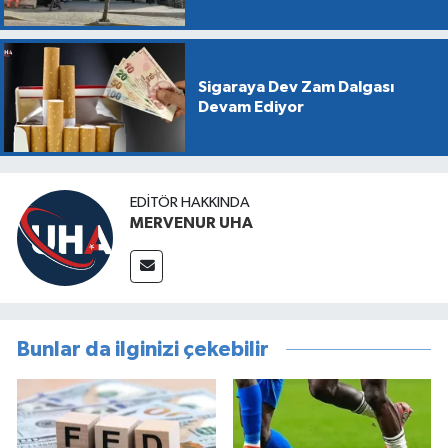
Sigaraya Dev Zam Dalgası
Devam Ediyor
EDITÖR HAKKINDA
MERVENUR UHA
Bunlar da ilginizi çekebilir