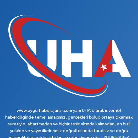
www.uygurhaberajansi.com yani UHA olarak internet
haberciliğinde temel amacımız, gerçekleri bulup ortaya çıkarmak
suretiyle, abartmadan ve hiçbir tesir altında kalmadan, en hızlı
şekilde ve yayın ilkelerimiz doğrultusunda tarafsız ve doğru
yayıncılık yapmaktır. İşte bu yüzden diyoruz ki; UYGUR HABER