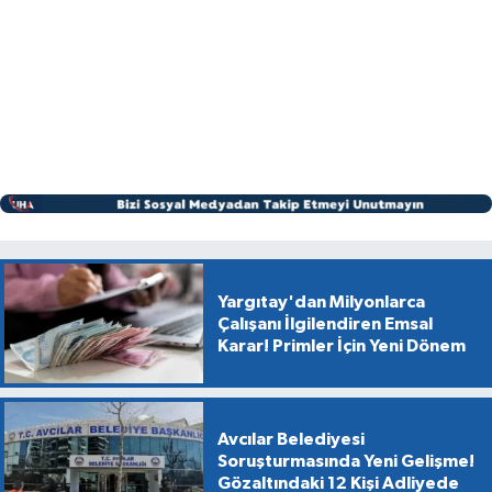
Yargıtay'dan Milyonlarca
Çalışanı İlgilendiren Emsal
Karar! Primler İçin Yeni Dönem
Avcılar Belediyesi
Soruşturmasında Yeni Gelişme!
Gözaltındaki 12 Kişi Adliyede