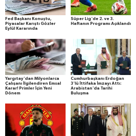
Fed Başkanı Konuştu,
Süper Lig'de 2. ve 3.
Piyasalar Karıştı Gözler
Haftanın Programı Açıklandı
Eylül Kararında
Yargıtay'dan Milyonlarca
Cumhurbaşkanı Erdoğan
Çalışanı İlgilendiren Emsal
3'lü İttifaka İmzayı Attı:
Karar! Primler İçin Yeni
Arabistan'da Tarihi
Dönem
Buluşma