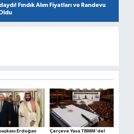
aydı! Fındık Alım Fiyatları ve Randevu
 Oldu
aşkanı Erdoğan
Çerçeve Yasa TBMM'de!