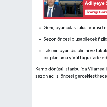
Adliyeye 
İçeriği Gö
Genç oyunculara uluslararası t
Sezon öncesi oluşabilecek fizikse
Takımın oyun disiplinini ve takt
bir planlama yürüttüğü ifade edi
Kamp dönüşü İstanbul’da Villarreal il
sezon açılışı öncesi gerçekleştirece