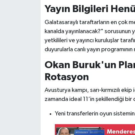
Yayın Bilgileri He
Galatasaraylı taraftarların en çok m
kanalda yayınlanacak?" sorusunun y
yetkilileri ve yayıncı kuruluşlar ta
duyurularla canlı yayın programının
Okan Buruk'un Pla
Rotasyon
Avusturya kampı, sarı-kırmızılı ekip 
zamanda ideal 11’in şekillendiği bi
Yeni transferlerin oyun siste
Menderes 