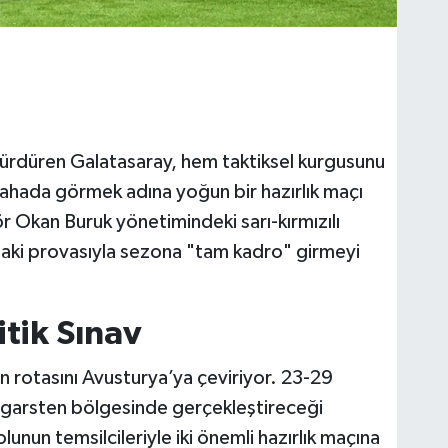
a sürdüren Galatasaray, hem taktiksel kurgusunu
sahada görmek adına yoğun bir hazırlık maçı
ör Okan Buruk yönetimindeki sarı-kırmızılı
daki provasıyla sezona "tam kadro" girmeyi
itik Sınav
n rotasını Avusturya’ya çeviriyor. 23-29
hgarsten bölgesinde gerçekleştireceği
olunun temsilcileriyle iki önemli hazırlık maçına