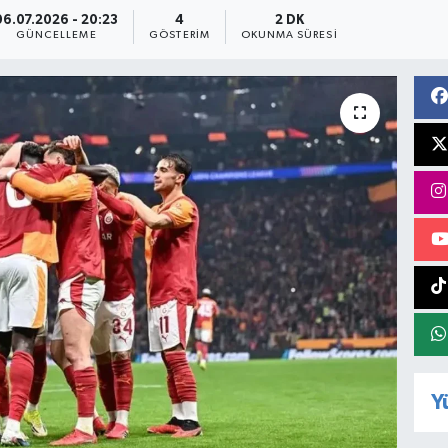
06.07.2026 - 20:23
4
2 DK
GÜNCELLEME
GÖSTERIM
OKUNMA SÜRESI
Y