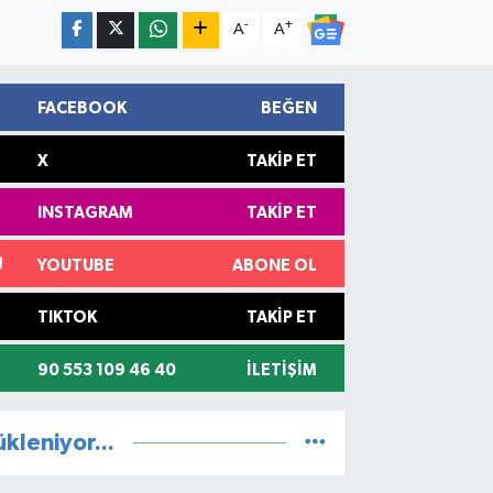
-
+
A
A
FACEBOOK
BEĞEN
X
TAKIP ET
INSTAGRAM
TAKIP ET
YOUTUBE
ABONE OL
TIKTOK
TAKIP ET
90 553 109 46 40
İLETIŞIM
ükleniyor...