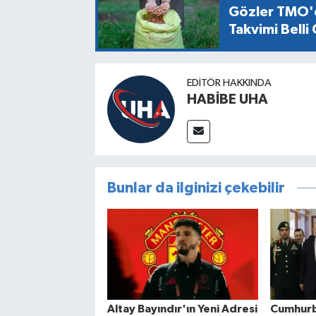
Gözler TMO'd
Takvimi Belli
EDITÖR HAKKINDA
HABİBE UHA
Bunlar da ilginizi çekebilir
Altay Bayındır'ın Yeni Adresi
Cumhurb