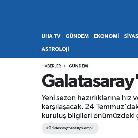
Abone Ol
Nöbetçi Eczaneler
UHA TV
GÜNDEM
EKONOMİ
SİYA
Gündem
Hava Durumu
ASTROLOJİ
Ekonomi
Namaz Vakitleri
HABERLER
GÜNDEM
Magazin
Trafik Durumu
Galatasaray'
Siyaset
Süper Lig Puan Durumu ve Fikstür
Yeni sezon hazırlıklarına hı
Spor
Tüm Manşetler
karşılaşacak. 24 Temmuz'dak
kuruluş bilgileri önümüzdeki
Yaşam
Son Dakika Haberleri
#Galatasarayavusturyakampi
Haber Arşivi