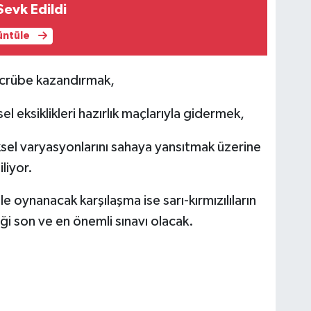
Sevk Edildi
rüntüle
ecrübe kazandırmak,
l eksiklikleri hazırlık maçlarıyla gidermek,
iksel varyasyonlarını sahaya yansıtmak üzerine
liyor.
e oynanacak karşılaşma ise sarı-kırmızılıların
ği son ve en önemli sınavı olacak.