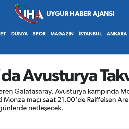
SET
DÜNYA
SPOR
MAGAZİN
İSTANBUL
ANKARA
da Avusturya Takv
z veren Galatasaray, Avusturya kampında Mo
i Monza maçı saat 21.00'de Raiffeisen Ar
 günlerde netleşecek.