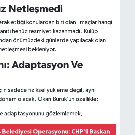
nüz Netleşmedi
erak ettiği konulardan biri olan "maçlar hangi
anıtı henüz resmiyet kazanmadı. Kulüp
rafından önümüzdeki günlerde yapılacak olan
 netleşmesi bekleniyor.
nı: Adaptasyon Ve
için sadece fiziksel yükleme değil, aynı
r dönem olacak. Okan Buruk’un özellikle:
mine adaptasyonunu gözlemlemek,
Belediyesi Operasyonu: CHP'li Başkan