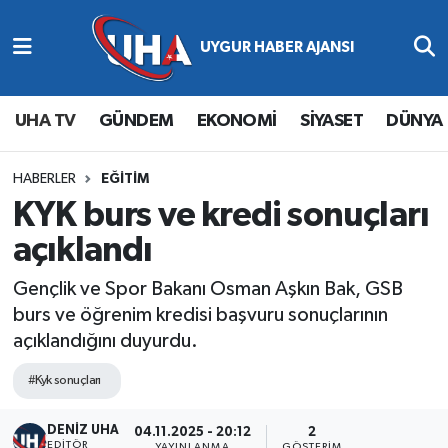
Abone Ol
Nöbetçi Eczaneler
UHA TV
GÜNDEM
EKONOMİ
SİYASET
DÜNYA
Gündem
Hava Durumu
Ekonomi
Namaz Vakitleri
HABERLER
EĞİTİM
KYK burs ve kredi sonuçları
Magazin
Trafik Durumu
açıklandı
Siyaset
Süper Lig Puan Durumu ve Fikstür
Gençlik ve Spor Bakanı Osman Aşkın Bak, GSB
burs ve öğrenim kredisi başvuru sonuçlarının
Spor
Tüm Manşetler
açıklandığını duyurdu.
Yaşam
Son Dakika Haberleri
#Kyk sonuçları
DENİZ UHA
Haber Arşivi
04.11.2025 - 20:12
2
EDITÖR
YAYINLANMA
GÖSTERIM