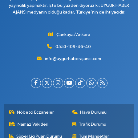
yayıncılık yapmaktır. İşte bu yüzden diyoruz ki; UYGUR HABER
AJANSI medyanın olduğu kadar, Türkiye'nin de ihtiyacıdır.
Çankaya/Ankara
0553-109-46-40
info@uygurhaberajansi.com
Nöbetçi Eczaneler
Hava Durumu
Namaz Vakitleri
Trafik Durumu
Süper Lig Puan Durumu
Tüm Manşetler