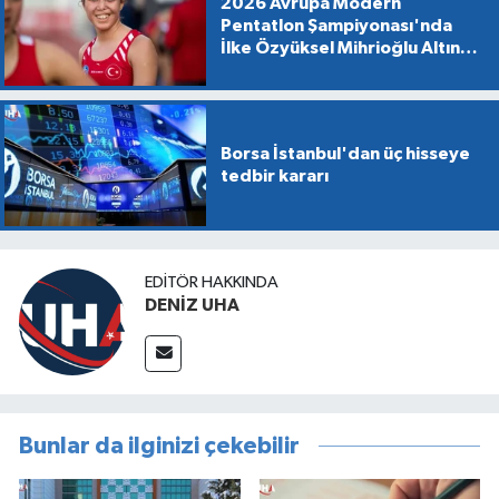
2026 Avrupa Modern
Pentatlon Şampiyonası'nda
İlke Özyüksel Mihrioğlu Altın
Madalya Kazandı
Borsa İstanbul'dan üç hisseye
tedbir kararı
EDITÖR HAKKINDA
DENİZ UHA
Bunlar da ilginizi çekebilir