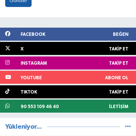
Gönder
FACEBOOK
BEĞEN
X
TAKIP ET
INSTAGRAM
TAKIP ET
YOUTUBE
ABONE OL
TIKTOK
TAKIP ET
90 553 109 46 40
İLETIŞIM
Yükleniyor...