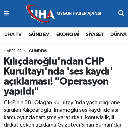
Abone Ol
Nöbetçi Eczaneler
UHA TV
GÜNDEM
EKONOMİ
SİYASET
DÜNYA
Gündem
Hava Durumu
Ekonomi
Namaz Vakitleri
HABERLER
GÜNDEM
Kılıçdaroğlu'ndan CHP
Magazin
Trafik Durumu
Kurultayı'nda 'ses kaydı'
açıklaması! "Operasyon
Siyaset
Süper Lig Puan Durumu ve Fikstür
yapıldı"
Spor
Tüm Manşetler
CHP’nin 38. Olağan Kurultayı’nda yaşandığı öne
Yaşam
Son Dakika Haberleri
sürülen Kılıçdaroğlu–İmamoğlu ses kaydı iddiası
kamuoyunda tartışma yaratırken, konuyla ilgili
Haber Arşivi
dikkat çeken açıklama Gazeteci Sinan Burhan’dan