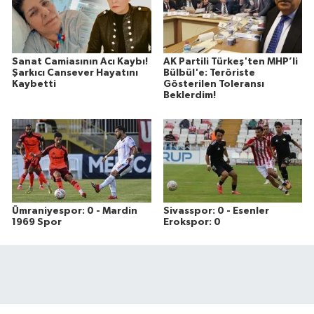
Sanat Camiasının Acı Kaybı!
AK Partili Türkeş'ten MHP’li
Şarkıcı Cansever Hayatını
Bülbül'e: Teröriste
Kaybetti
Gösterilen Toleransı
Beklerdim!
Ümraniyespor: 0 - Mardin
Sivasspor: 0 - Esenler
1969 Spor
Erokspor: 0