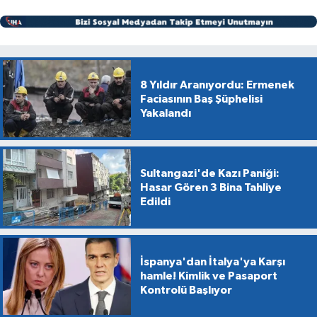
8 Yıldır Aranıyordu: Ermenek
Faciasının Baş Şüphelisi
Yakalandı
Sultangazi'de Kazı Paniği:
Hasar Gören 3 Bina Tahliye
Edildi
İspanya'dan İtalya'ya Karşı
hamle! Kimlik ve Pasaport
Kontrolü Başlıyor