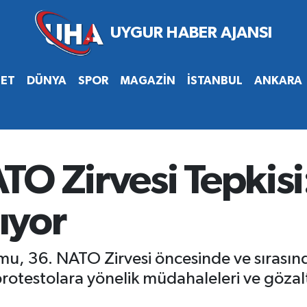
SET
DÜNYA
SPOR
MAGAZİN
İSTANBUL
ANKARA
O Zirvesi Tepkisi
lıyor
mu, 36. NATO Zirvesi öncesinde ve sırası
rotestolara yönelik müdahaleleri ve gözaltı 