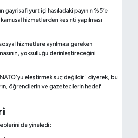
 gayrisafi yurt içi hasıladaki payının %5’e
 kamusal hizmetlerden kesinti yapılması
 sosyal hizmetlere ayrılması gereken
masının, yoksulluğu derinleştireceğini
NATO’yu eleştirmek suç değildir" diyerek, bu
arın, öğrencilerin ve gazetecilerin hedef
ri
plerini de yineledi: