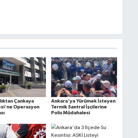
lıktan Çankaya
Ankara'ya Yürümek İsteyen
esi'ne Operasyon
Termik Santral İşçilerine
sı
Polis Müdahalesi