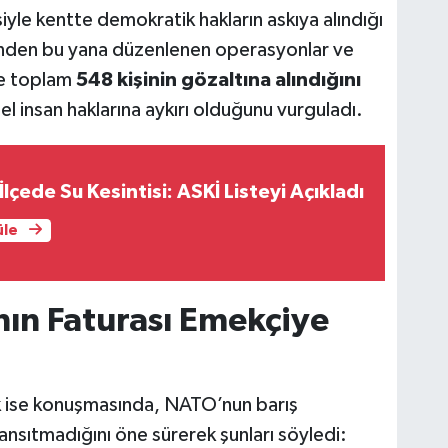
yle kentte demokratik hakların askıya alındığı
rihinden bu yana düzenlenen operasyonlar ve
de toplam
548 kişinin gözaltına alındığını
l insan haklarına aykırı olduğunu vurguladı.
lçede Su Kesintisi: ASKİ Listeyi Açıkladı
üle
ın Faturası Emekçiye
 ise konuşmasında, NATO’nun barış
yansıtmadığını öne sürerek şunları söyledi: