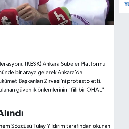
Y
derasyonu (KESK) Ankara Şubeler Platformu
önünde bir araya gelerek Ankara’da
met Başkanları Zirvesi’ni protesto etti.
lanan güvenlik önlemlerinin "fiili bir OHAL"
Alındı
em Sözcüsü Tülay Yıldırım tarafından okunan