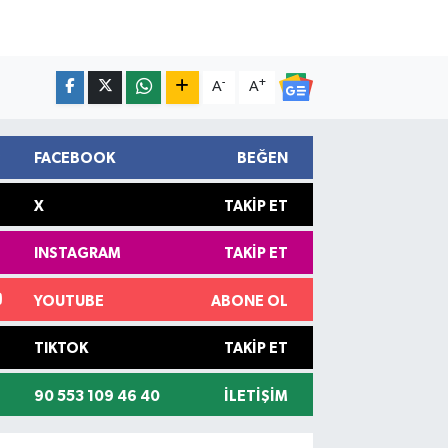
-
+
A
A
FACEBOOK
BEĞEN
X
TAKIP ET
INSTAGRAM
TAKIP ET
YOUTUBE
ABONE OL
TIKTOK
TAKIP ET
90 553 109 46 40
İLETIŞIM