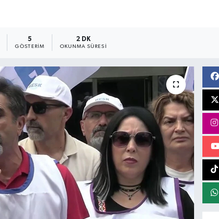
5
2 DK
GÖSTERIM
OKUNMA SÜRESI