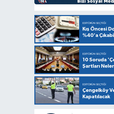
EDITÖRÜN SEÇTIĞI
Kış Öncesi Do
%40'a Çıkabil
EDITÖRÜN SEÇTIĞI
10 Soruda 'Çe
Şartları Nel
EDITÖRÜN SEÇTIĞI
Çengelköy Ve
Kapatılacak