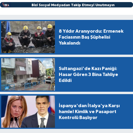
8 Yıldır Aranıyordu: Ermenek
Faciasının Baş Şüphelisi
Yakalandı
Sultangazi'de Kazı Paniği:
Hasar Gören 3 Bina Tahliye
Edildi
İspanya'dan İtalya'ya Karşı
hamle! Kimlik ve Pasaport
Kontrolü Başlıyor