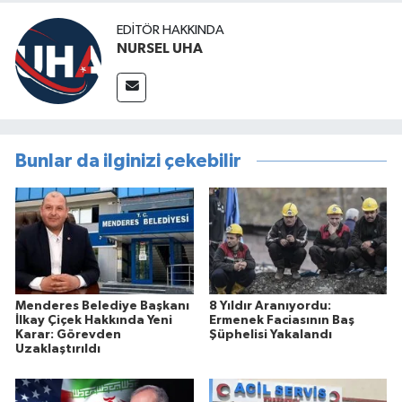
EDITÖR HAKKINDA
NURSEL UHA
Bunlar da ilginizi çekebilir
Menderes Belediye Başkanı
8 Yıldır Aranıyordu:
İlkay Çiçek Hakkında Yeni
Ermenek Faciasının Baş
Karar: Görevden
Şüphelisi Yakalandı
Uzaklaştırıldı