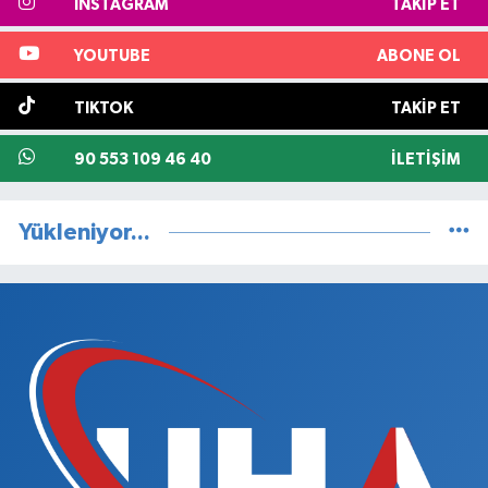
INSTAGRAM
TAKIP ET
YOUTUBE
ABONE OL
TIKTOK
TAKIP ET
90 553 109 46 40
İLETIŞIM
Yükleniyor...