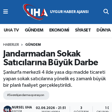
Abone Ol
Nöbetçi Eczaneler
UHA TV
GÜNDEM
EKONOMİ
SİYASET
DÜNYA
Gündem
Hava Durumu
Ekonomi
Namaz Vakitleri
HABERLER
GÜNDEM
Jandarmadan Sokak
Magazin
Trafik Durumu
Satıcılarına Büyük Darbe
Siyaset
Süper Lig Puan Durumu ve Fikstür
Şanlıurfa merkezli 4 ilde yasa dışı madde ticareti
yapan sokak satıcılarına yönelik eş zamanlı büyük
Spor
Tüm Manşetler
bir planlı faaliyet gerçekleştirildi.
Yaşam
Son Dakika Haberleri
#Siverekjandarmaoperasyon
NURSEL UHA
Haber Arşivi
02.06.2026 - 21:51
3
1 D
EDITÖR
YAYINLANMA
GÖSTERIM
OKUNMA S