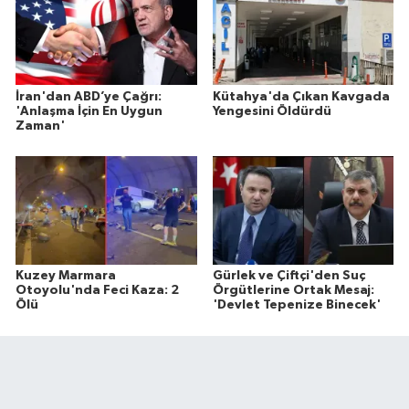
İran'dan ABD’ye Çağrı:
Kütahya'da Çıkan Kavgada
'Anlaşma İçin En Uygun
Yengesini Öldürdü
Zaman'
Kuzey Marmara
Gürlek ve Çiftçi'den Suç
Otoyolu'nda Feci Kaza: 2
Örgütlerine Ortak Mesaj:
Ölü
'Devlet Tepenize Binecek'