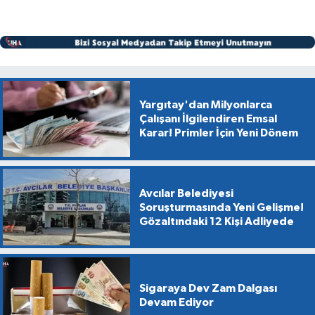
Yargıtay'dan Milyonlarca
Çalışanı İlgilendiren Emsal
Karar! Primler İçin Yeni Dönem
Avcılar Belediyesi
Soruşturmasında Yeni Gelişme!
Gözaltındaki 12 Kişi Adliyede
Sigaraya Dev Zam Dalgası
Devam Ediyor