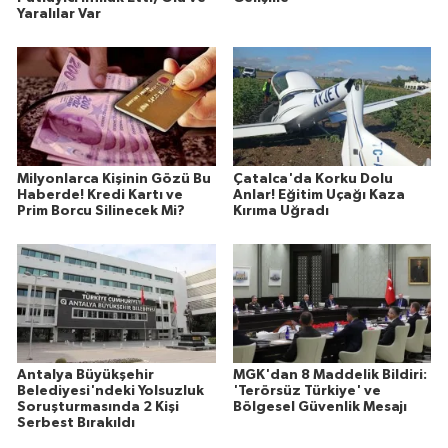
Yaralılar Var
Milyonlarca Kişinin Gözü Bu
Çatalca'da Korku Dolu
Haberde! Kredi Kartı ve
Anlar! Eğitim Uçağı Kaza
Prim Borcu Silinecek Mi?
Kırıma Uğradı
Antalya Büyükşehir
MGK'dan 8 Maddelik Bildiri:
Belediyesi'ndeki Yolsuzluk
'Terörsüz Türkiye' ve
Soruşturmasında 2 Kişi
Bölgesel Güvenlik Mesajı
Serbest Bırakıldı