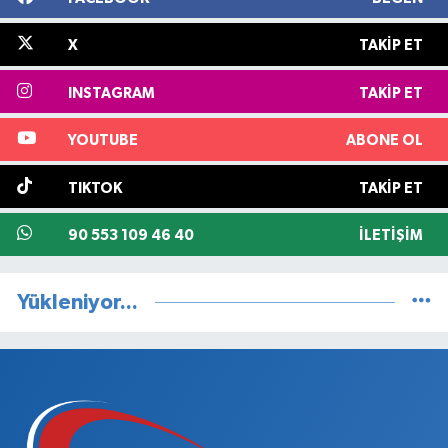
X
TAKIP ET
INSTAGRAM
TAKIP ET
YOUTUBE
ABONE OL
TIKTOK
TAKIP ET
90 553 109 46 40
İLETIŞIM
Yükleniyor...