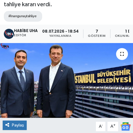
tahliye kararı verdi.
#Inangunaytahliye
HABİBE UHA
08.07.2026 - 18:54
7
1 D
EDITÖR
YAYINLANMA
GÖSTERIM
OKUNMA S
Paylaş
-
+
A
A