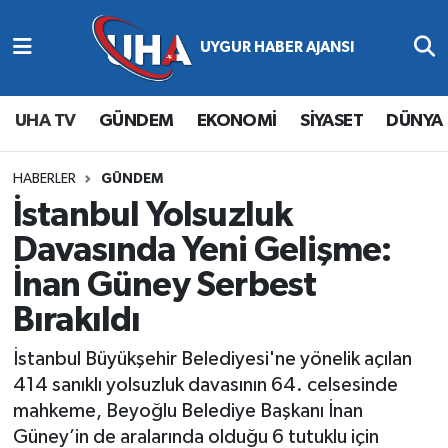
Abone Ol
Nöbetçi Eczaneler
UHA TV
GÜNDEM
EKONOMİ
SİYASET
DÜNYA
Gündem
Hava Durumu
Ekonomi
Namaz Vakitleri
HABERLER
GÜNDEM
İstanbul Yolsuzluk
Magazin
Trafik Durumu
Davasında Yeni Gelişme:
İnan Güney Serbest
Siyaset
Süper Lig Puan Durumu ve Fikstür
Bırakıldı
Spor
Tüm Manşetler
İstanbul Büyükşehir Belediyesi'ne yönelik açılan
Yaşam
Son Dakika Haberleri
414 sanıklı yolsuzluk davasının 64. celsesinde
mahkeme, Beyoğlu Belediye Başkanı İnan
Haber Arşivi
Güney’in de aralarında olduğu 6 tutuklu için