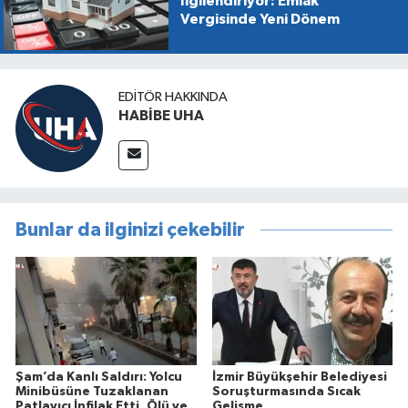
İlgilendiriyor: Emlak
Vergisinde Yeni Dönem
EDITÖR HAKKINDA
HABİBE UHA
Bunlar da ilginizi çekebilir
Şam’da Kanlı Saldırı: Yolcu
İzmir Büyükşehir Belediyesi
Minibüsüne Tuzaklanan
Soruşturmasında Sıcak
Patlayıcı İnfilak Etti, Ölü ve
Gelişme