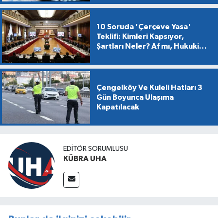
10 Soruda 'Çerçeve Yasa'
Teklifi: Kimleri Kapsıyor,
Şartları Neler? Af mı, Hukuki
Dönüşüm mü?
Çengelköy Ve Kuleli Hatları 3
Gün Boyunca Ulaşıma
Kapatılacak
EDİTÖR SORUMLUSU
KÜBRA UHA