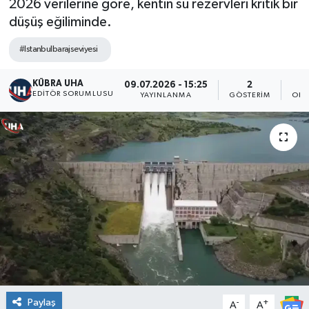
2026 verilerine göre, kentin su rezervleri kritik bir
düşüş eğiliminde.
#Istanbulbarajseviyesi
KÜBRA UHA
09.07.2026 - 15:25
2
EDİTÖR SORUMLUSU
YAYINLANMA
GÖSTERIM
OKU
Paylaş
-
+
A
A