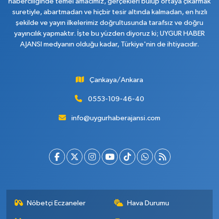
haberciliğinde temel amacımız, gerçekleri bulup ortaya çıkarmak
suretiyle, abartmadan ve hiçbir tesir altında kalmadan, en hızlı
şekilde ve yayın ilkelerimiz doğrultusunda tarafsız ve doğru
yayıncılık yapmaktır. İşte bu yüzden diyoruz ki; UYGUR HABER
AJANSI medyanın olduğu kadar, Türkiye'nin de ihtiyacıdır.
Çankaya/Ankara
0553-109-46-40
info@uygurhaberajansi.com
Nöbetçi Eczaneler
Hava Durumu