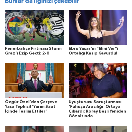
Bunlar da ilginizi çekebilir
Fenerbahçe Fırtınası Sturm
Ebru Yaşar'ın "Elini Ver"i
Graz'ı Ezip Geçti: 2-0
Ortalığı Kasıp Kavurdu!
Özgür Özel'den Çerçeve
Uyuşturucu Soruşturması
Yasa Tepkisi! 'Yarım Saat
'Fuhuşa Aracılığı' Ortaya
İçinde Teslim Ettiler'
Çıkardı: Koray Beşli Yeniden
Gözaltında