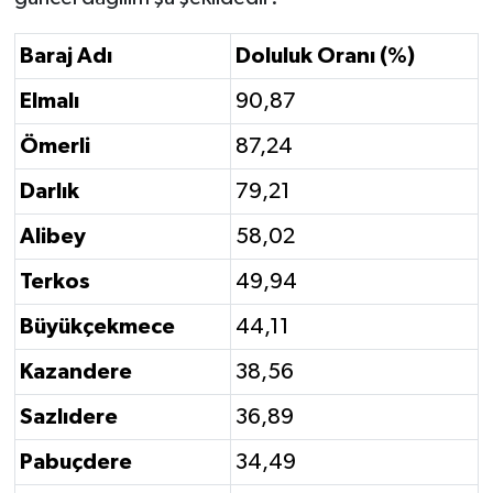
Baraj Adı
Doluluk Oranı (%)
Elmalı
90,87
Ömerli
87,24
Darlık
79,21
Alibey
58,02
Terkos
49,94
Büyükçekmece
44,11
Kazandere
38,56
Sazlıdere
36,89
Pabuçdere
34,49