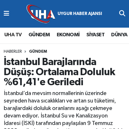
Abone Ol
Nöbetçi Eczaneler
UHA TV
GÜNDEM
EKONOMİ
SİYASET
DÜNYA
Gündem
Hava Durumu
Ekonomi
Namaz Vakitleri
HABERLER
GÜNDEM
İstanbul Barajlarında
Magazin
Trafik Durumu
Düşüş: Ortalama Doluluk
%61,41'e Geriledi
Siyaset
Süper Lig Puan Durumu ve Fikstür
İstanbul’da mevsim normallerinin üzerinde
Spor
Tüm Manşetler
seyreden hava sıcaklıkları ve artan su tüketimi,
barajlardaki doluluk oranlarını aşağı çekmeye
Yaşam
Son Dakika Haberleri
devam ediyor. İstanbul Su ve Kanalizasyon
İdaresi (İSKİ) tarafından paylaşılan 9 Temmuz
Haber Arşivi