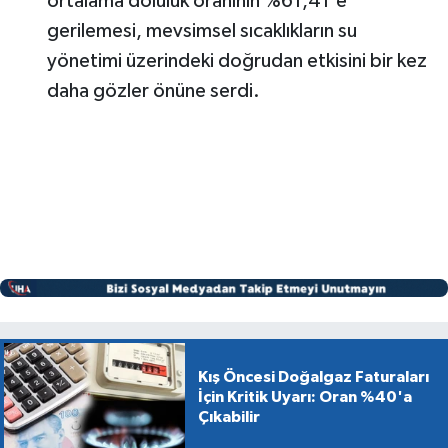
ortalama doluluk oranının %61,41'e
gerilemesi, mevsimsel sıcaklıkların su
yönetimi üzerindeki doğrudan etkisini bir kez
daha gözler önüne serdi.
Kış Öncesi Doğalgaz Faturaları
İçin Kritik Uyarı: Oran %40'a
Çıkabilir