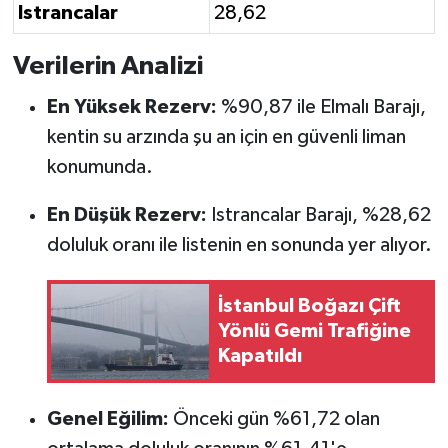
Istrancalar
28,62
Verilerin Analizi
En Yüksek Rezerv:
%90,87 ile Elmalı Barajı,
kentin su arzında şu an için en güvenli liman
konumunda.
En Düşük Rezerv:
Istrancalar Barajı, %28,62
doluluk oranı ile listenin en sonunda yer alıyor.
İstanbul Boğazı Çift
Yönlü Gemi Trafiğine
Kapatıldı
Genel Eğilim:
Önceki gün %61,72 olan