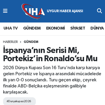
Abone Ol
Nöbetçi Eczaneler
UHA TV
GÜNDEM
EKONOMİ
SİYASET
DÜNYA
Gündem
Hava Durumu
Ekonomi
Namaz Vakitleri
HABERLER
GÜNDEM
İspanya’nın Serisi Mi,
Magazin
Trafik Durumu
Portekiz’in Ronaldo’su Mu
Siyaset
Süper Lig Puan Durumu ve Fikstür
2026 Dünya Kupası Son 16 Turu'nda karşı karşıya
gelen Portekiz ve İspanya arasındaki mücadelede
Spor
Tüm Manşetler
ilk yarı 0-0 sonuçlandı. Turu geçen ekip, çeyrek
finalde ABD-Belçika eşleşmesinin galibiyle
Yaşam
Son Dakika Haberleri
karşılaşacak.
Haber Arşivi
#Dunyakupasi2026