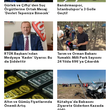
Gürlek ve Çiftçi'den Suç
Bandırmaspor,
Örgütlerine Ortak Mesaj:
İstanbulspor’u 3 Golle
'Devlet Tepenize Binecek'
Geçti!
RTÜK Başkanı’ndan
Tarım ve Orman Bakanı
Medyaya 'Kadın' Uyarısı: Bu
Yumaklı: Milli Park Sayısını
da Şiddettir
24 Yılda 696'ya Çıkardık
Altın ve Gümüş Fiyatlarında
Kütahya'da Babasını
Önemli Artış
Ziyarete Giderken Kazada
öldü