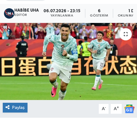
HABİBE UHA
06.07.2026 - 23:15
6
1 DK
EDITÖR
YAYINLANMA
GÖSTERIM
OKUNMA S
Paylaş
-
+
A
A