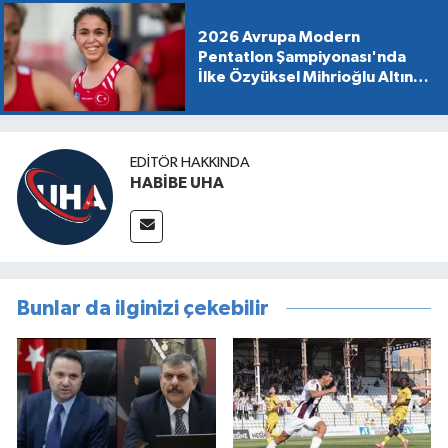
2026 Avrupa Modern
Pentatlon Şampiyonası'nda
İlke Özyüksel Mihrioğlu Altın
Madalya Kazandı
EDITÖR HAKKINDA
HABİBE UHA
Bunlar da ilginizi çekebilir