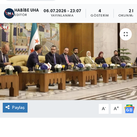
HABİBE UHA
06.07.2026 - 23:07
4
2 D
EDITÖR
YAYINLANMA
GÖSTERIM
OKUNMA S
Paylaş
-
+
A
A