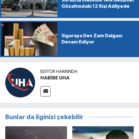
Soruşturmasında Yeni Gelişme!
Gözaltındaki 12 Kişi Adliyede
Sigaraya Dev Zam Dalgası
Devam Ediyor
EDITÖR HAKKINDA
HABİBE UHA
Bunlar da ilginizi çekebilir