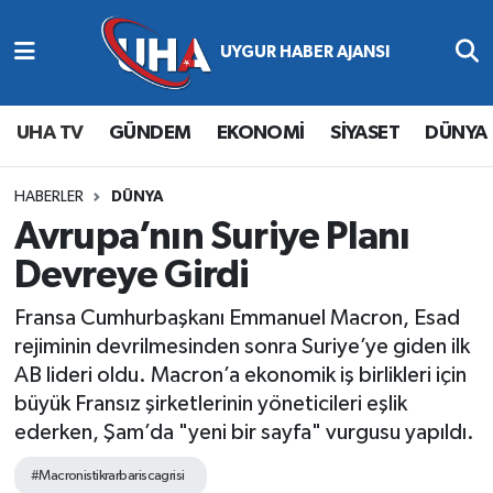
Abone Ol
Nöbetçi Eczaneler
UHA TV
GÜNDEM
EKONOMİ
SİYASET
DÜNYA
Gündem
Hava Durumu
Ekonomi
Namaz Vakitleri
HABERLER
DÜNYA
Avrupa’nın Suriye Planı
Magazin
Trafik Durumu
Devreye Girdi
Siyaset
Süper Lig Puan Durumu ve Fikstür
Fransa Cumhurbaşkanı Emmanuel Macron, Esad
rejiminin devrilmesinden sonra Suriye’ye giden ilk
Spor
Tüm Manşetler
AB lideri oldu. Macron’a ekonomik iş birlikleri için
büyük Fransız şirketlerinin yöneticileri eşlik
Yaşam
Son Dakika Haberleri
ederken, Şam’da "yeni bir sayfa" vurgusu yapıldı.
Haber Arşivi
#Macronistikrarbariscagrisi