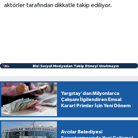
aktörler tarafından dikkatle takip ediliyor.
Yargıtay'dan Milyonlarca
Çalışanı İlgilendiren Emsal
Karar! Primler İçin Yeni Dönem
Avcılar Belediyesi