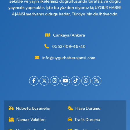
şekilde ve yayın ilkelerimiz doğrultusunda tarafsız ve doğru
yayıncılık yapmaktır. İşte bu yüzden diyoruz ki; UYGUR HABER
AJANSI medyanın olduğu kadar, Türkiye'nin de ihtiyacıdır.
Çankaya/Ankara
0553-109-46-40
info@uygurhaberajansi.com
Nöbetçi Eczaneler
Hava Durumu
Namaz Vakitleri
Trafik Durumu