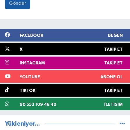
Gönder
FACEBOOK
BEĞEN
X
TAKIP ET
INSTAGRAM
TAKIP ET
YOUTUBE
ABONE OL
TIKTOK
TAKIP ET
90 553 109 46 40
İLETIŞIM
Yükleniyor...