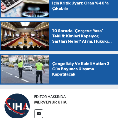
İçin Kritik Uyarı: Oran %40'a
Çıkabilir
10 Soruda 'Çerçeve Yasa'
Teklifi: Kimleri Kapsıyor,
Şartları Neler? Af mı, Hukuki
Dönüşüm mü?
Çengelköy Ve Kuleli Hatları 3
Gün Boyunca Ulaşıma
Kapatılacak
EDITÖR HAKKINDA
MERVENUR UHA