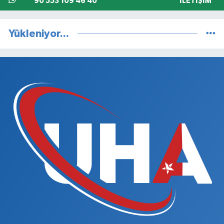
90 553 109 46 40
İLETIŞIM
Yükleniyor...