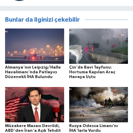
Bunlar da ilginizi çekebilir
Almanya'nın Leipzig/Halle
Çin'de Bavi Tayfunu:
Havalimanı'nda Patlayıcı
Hortuma Kapılan Araç
Düzenekli İHA Bulundu
Havaya Uçtu
Müzakere Masası Devrildi,
Rusya Odessa Limanı’nı
ABD'den İran'a Açık Tehdit
İHA'larla Vurdu