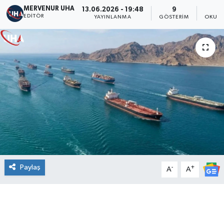
MERVENUR UHA
13.06.2026 - 19:48
9
EDITÖR
YAYINLANMA
GÖSTERIM
OKUNM
Paylaş
-
+
A
A