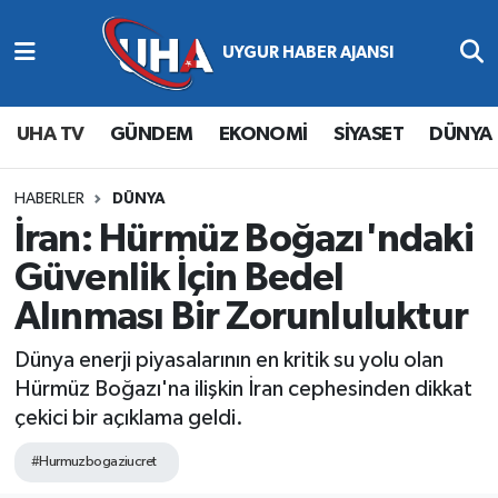
Abone Ol
Nöbetçi Eczaneler
UHA TV
GÜNDEM
EKONOMİ
SİYASET
DÜNYA
Gündem
Hava Durumu
Ekonomi
Namaz Vakitleri
HABERLER
DÜNYA
İran: Hürmüz Boğazı'ndaki
Magazin
Trafik Durumu
Güvenlik İçin Bedel
Alınması Bir Zorunluluktur
Siyaset
Süper Lig Puan Durumu ve Fikstür
Dünya enerji piyasalarının en kritik su yolu olan
Spor
Tüm Manşetler
Hürmüz Boğazı'na ilişkin İran cephesinden dikkat
çekici bir açıklama geldi.
Yaşam
Son Dakika Haberleri
#Hurmuzbogaziucret
Haber Arşivi