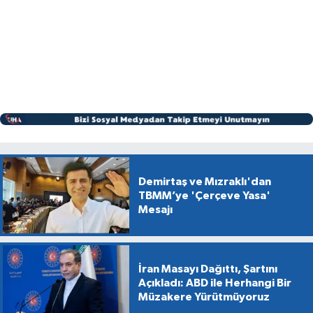
Demirtaş ve Mızraklı'dan
TBMM’ye 'Çerçeve Yasa'
Mesajı
İran Masayı Dağıttı, Şartını
Açıkladı: ABD ile Herhangi Bir
Müzakere Yürütmüyoruz