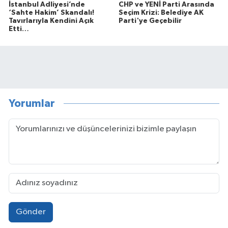
İstanbul Adliyesi’nde
CHP ve YENİ Parti Arasında
‘Sahte Hakim’ Skandalı!
Seçim Krizi: Belediye AK
Tavırlarıyla Kendini Açık
Parti'ye Geçebilir
Etti…
Yorumlar
Gönder