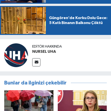
Güngören’de Korku Dolu Gece:
5 Katlı Binanın Balkonu Çöktü
EDITÖR HAKKINDA
NURSEL UHA
Bunlar da ilginizi çekebilir