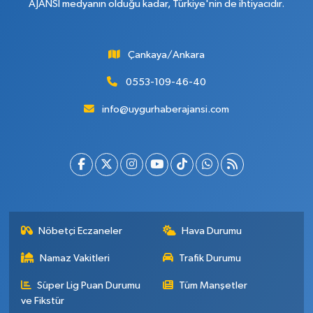
AJANSI medyanın olduğu kadar, Türkiye'nin de ihtiyacıdır.
Çankaya/Ankara
0553-109-46-40
info@uygurhaberajansi.com
Nöbetçi Eczaneler
Hava Durumu
Namaz Vakitleri
Trafik Durumu
Süper Lig Puan Durumu
Tüm Manşetler
ve Fikstür