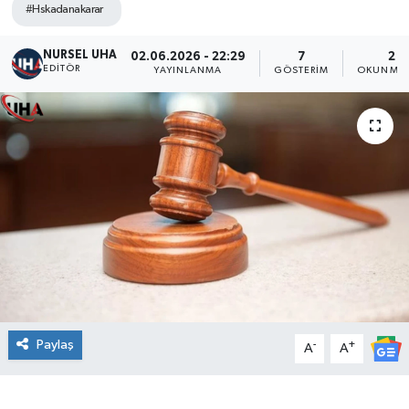
#Hskadanakarar
NURSEL UHA
02.06.2026 - 22:29
7
2 D
EDITÖR
YAYINLANMA
GÖSTERIM
OKUNMA 
Paylaş
-
+
A
A