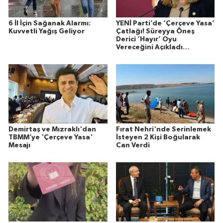
6 İl İçin Sağanak Alarmı:
YENİ Parti’de ‘Çerçeve Yasa’
Kuvvetli Yağış Geliyor
Çatlağı! Süreyya Öneş
Derici ‘Hayır’ Oyu
Vereceğini Açıkladı…
Demirtaş ve Mızraklı'dan
Fırat Nehri'nde Serinlemek
TBMM’ye 'Çerçeve Yasa'
İsteyen 2 Kişi Boğularak
Mesajı
Can Verdi