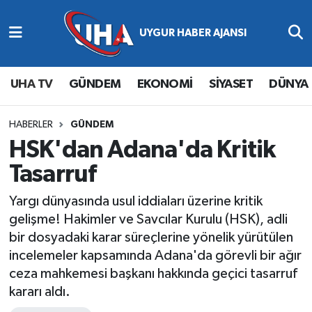
Abone Ol
Nöbetçi Eczaneler
UHA TV
GÜNDEM
EKONOMİ
SİYASET
DÜNYA
Gündem
Hava Durumu
Ekonomi
Namaz Vakitleri
HABERLER
GÜNDEM
HSK'dan Adana'da Kritik
Magazin
Trafik Durumu
Tasarruf
Siyaset
Süper Lig Puan Durumu ve Fikstür
Yargı dünyasında usul iddiaları üzerine kritik
gelişme! Hakimler ve Savcılar Kurulu (HSK), adli
Spor
Tüm Manşetler
bir dosyadaki karar süreçlerine yönelik yürütülen
incelemeler kapsamında Adana'da görevli bir ağır
Yaşam
Son Dakika Haberleri
ceza mahkemesi başkanı hakkında geçici tasarruf
kararı aldı.
Haber Arşivi