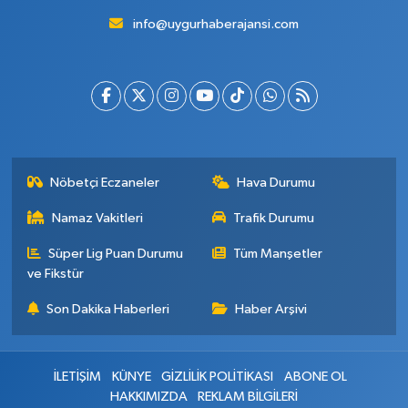
info@uygurhaberajansi.com
Nöbetçi Eczaneler
Hava Durumu
Namaz Vakitleri
Trafik Durumu
Süper Lig Puan Durumu
Tüm Manşetler
ve Fikstür
Son Dakika Haberleri
Haber Arşivi
İLETİŞİM
KÜNYE
GİZLİLİK POLİTİKASI
ABONE OL
HAKKIMIZDA
REKLAM BİLGİLERİ