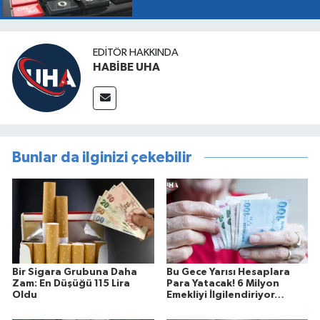
EDITÖR HAKKINDA
HABİBE UHA
Bunlar da ilginizi çekebilir
Bir Sigara Grubuna Daha
Bu Gece Yarısı Hesaplara
Zam: En Düşüğü 115 Lira
Para Yatacak! 6 Milyon
Oldu
Emekliyi İlgilendiriyor…