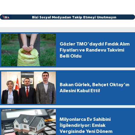
Gözler TMO'daydı! Fındık Alım
Fiyatları ve Randevu Takvimi
Belli Oldu
Bakan Gürlek, Behçet Oktay'ın
Ailesini Kabul Etti!
Milyonlarca Ev Sahibini
İlgilendiriyor: Emlak
Vergisinde Yeni Dönem