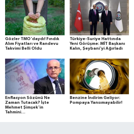
Gözler TMO'daydı! Fındık
Türkiye-Suriye Hattında
Alım Fiyatları ve Randevu
Yeni Görüşme: MİT Başkanı
Takvimi Belli Oldu
Kalın, Şeybani’yi Ağırladı
Enflasyon Sözünü Ne
Benzine İndirim Geliyor:
Zaman Tutacak? İşte
Pompaya Yansımayabilir!
Mehmet Şimşek'in
Tahmini…