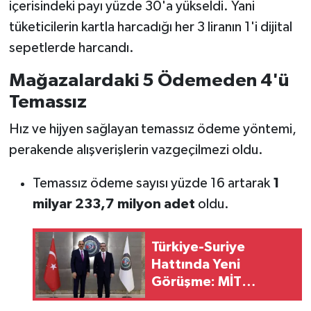
içerisindeki payı yüzde 30'a yükseldi. Yani
tüketicilerin kartla harcadığı her 3 liranın 1'i dijital
sepetlerde harcandı.
Mağazalardaki 5 Ödemeden 4'ü
Temassız
Hız ve hijyen sağlayan temassız ödeme yöntemi,
perakende alışverişlerin vazgeçilmezi oldu.
Temassız ödeme sayısı yüzde 16 artarak
1
milyar 233,7 milyon adet
oldu.
Türkiye-Suriye
Hattında Yeni
Görüşme: MİT
Başkanı Kalın,