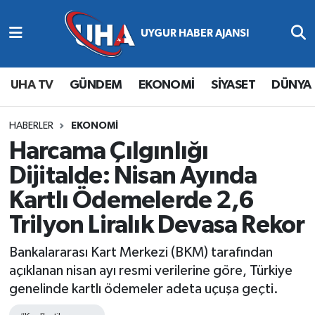
Abone Ol
Nöbetçi Eczaneler
UHA TV
GÜNDEM
EKONOMİ
SİYASET
DÜNYA
Gündem
Hava Durumu
Ekonomi
Namaz Vakitleri
HABERLER
EKONOMİ
Harcama Çılgınlığı
Magazin
Trafik Durumu
Dijitalde: Nisan Ayında
Kartlı Ödemelerde 2,6
Siyaset
Süper Lig Puan Durumu ve Fikstür
Trilyon Liralık Devasa Rekor
Spor
Tüm Manşetler
Bankalararası Kart Merkezi (BKM) tarafından
Yaşam
Son Dakika Haberleri
açıklanan nisan ayı resmi verilerine göre, Türkiye
genelinde kartlı ödemeler adeta uçuşa geçti.
Haber Arşivi