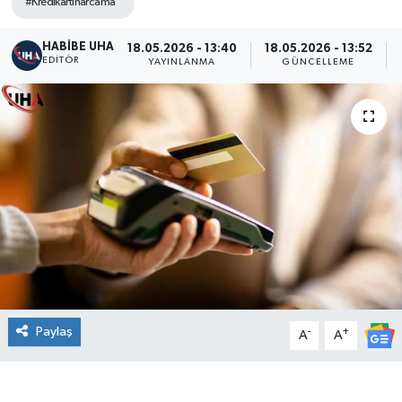
#Kredikartiharcama
HABİBE UHA
18.05.2026 - 13:40
18.05.2026 - 13:52
EDITÖR
YAYINLANMA
GÜNCELLEME
Paylaş
-
+
A
A