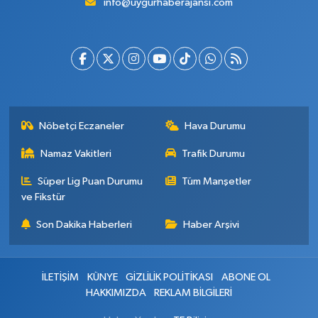
info@uygurhaberajansi.com
Nöbetçi Eczaneler
Hava Durumu
Namaz Vakitleri
Trafik Durumu
Süper Lig Puan Durumu
Tüm Manşetler
ve Fikstür
Son Dakika Haberleri
Haber Arşivi
İLETİŞİM
KÜNYE
GİZLİLİK POLİTİKASI
ABONE OL
HAKKIMIZDA
REKLAM BİLGİLERİ