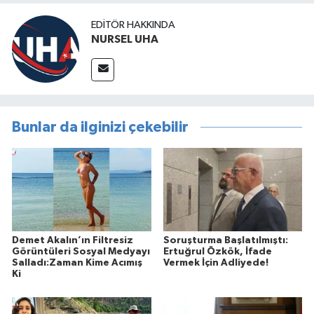
EDITÖR HAKKINDA
NURSEL UHA
Bunlar da ilginizi çekebilir
Demet Akalın’ın Filtresiz
Soruşturma Başlatılmıştı:
Görüntüleri Sosyal Medyayı
Ertuğrul Özkök, İfade
Salladı:Zaman Kime Acımış
Vermek İçin Adliyede!
Ki