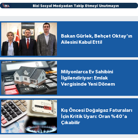
Bakan Gürlek, Behçet Oktay'ın
Ailesini Kabul Etti!
Milyonlarca Ev Sahibini
İlgilendiriyor: Emlak
Vergisinde Yeni Dönem
Kış Öncesi Doğalgaz Faturaları
İçin Kritik Uyarı: Oran %40'a
Çıkabilir