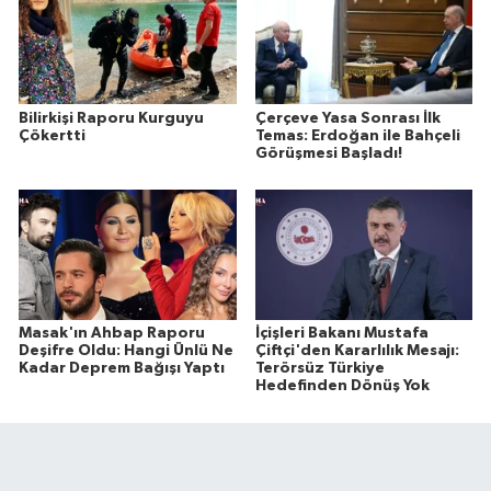
Bilirkişi Raporu Kurguyu
Çerçeve Yasa Sonrası İlk
Çökertti
Temas: Erdoğan ile Bahçeli
Görüşmesi Başladı!
Masak'ın Ahbap Raporu
İçişleri Bakanı Mustafa
Deşifre Oldu: Hangi Ünlü Ne
Çiftçi'den Kararlılık Mesajı:
Kadar Deprem Bağışı Yaptı
Terörsüz Türkiye
Hedefinden Dönüş Yok