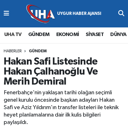
Abone Ol
Nöbetçi Eczaneler
UHA TV
GÜNDEM
EKONOMİ
SİYASET
DÜNYA
Gündem
Hava Durumu
Ekonomi
Namaz Vakitleri
HABERLER
GÜNDEM
Hakan Safi Listesinde
Magazin
Trafik Durumu
Hakan Çalhanoğlu Ve
Merih Demiral
Siyaset
Süper Lig Puan Durumu ve Fikstür
Fenerbahçe'nin yaklaşan tarihi olağan seçimli
Spor
Tüm Manşetler
genel kurulu öncesinde başkan adayları Hakan
Safi ve Aziz Yıldırım'ın transfer listeleri ile teknik
Yaşam
Son Dakika Haberleri
heyet planlamalarına dair ilk kulis bilgileri
paylaşıldı.
Haber Arşivi