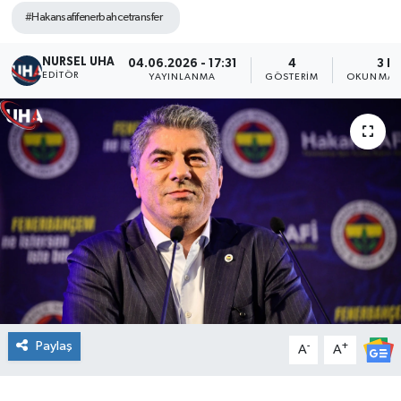
#Hakansafifenerbahcetransfer
NURSEL UHA
04.06.2026 - 17:31
4
3 D
EDITÖR
YAYINLANMA
GÖSTERIM
OKUNMA S
Paylaş
-
+
A
A