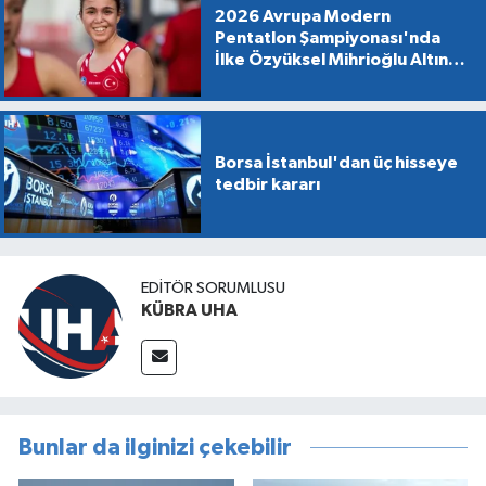
2026 Avrupa Modern
Pentatlon Şampiyonası'nda
İlke Özyüksel Mihrioğlu Altın
Madalya Kazandı
Borsa İstanbul'dan üç hisseye
tedbir kararı
EDİTÖR SORUMLUSU
KÜBRA UHA
Bunlar da ilginizi çekebilir