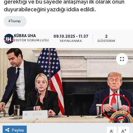
gerektiği ve bu sayede anlaşmayı ilk olarak onun
duyurabileceğini yazdığı iddia edildi.
#Trump
KÜBRA UHA
09.10.2025 - 11:37
2
EDİTÖR SORUMLUSU
YAYINLANMA
GÖSTERIM
Paylaş
-
+
A
A