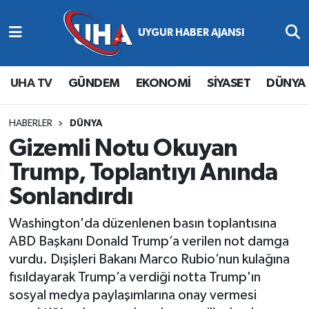
Abone Ol
Nöbetçi Eczaneler
UHA TV
GÜNDEM
EKONOMİ
SİYASET
DÜNYA
Gündem
Hava Durumu
Ekonomi
Namaz Vakitleri
HABERLER
DÜNYA
Gizemli Notu Okuyan
Magazin
Trafik Durumu
Trump, Toplantıyı Anında
Sonlandırdı
Siyaset
Süper Lig Puan Durumu ve Fikstür
Washington'da düzenlenen basın toplantısına
Spor
Tüm Manşetler
ABD Başkanı Donald Trump’a verilen not damga
vurdu. Dışişleri Bakanı Marco Rubio’nun kulağına
Yaşam
Son Dakika Haberleri
fısıldayarak Trump’a verdiği notta Trump'ın
sosyal medya paylaşımlarına onay vermesi
Haber Arşivi