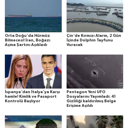
Orta Doğu'da Hürmüz
Çin'de Kırmızı Alarm, 2 Gün
Bilmecesi! İran, Boğazı
İçinde Dolphin Tayfunu
Açma Şartını Açıkladı
Vuracak
İspanya'dan İtalya'ya Karşı
Pentagon Yeni UFO
hamle! Kimlik ve Pasaport
Dosyalarını Yayımladı: 41
Kontrolü Başlıyor
Gizliliği kaldırılmış Belge
Erişime Açıldı