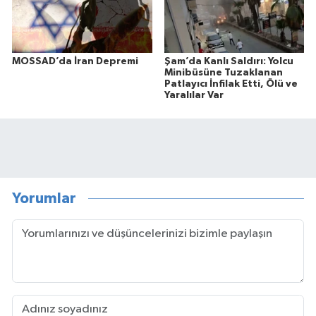
MOSSAD’da İran Depremi
Şam’da Kanlı Saldırı: Yolcu
Minibüsüne Tuzaklanan
Patlayıcı İnfilak Etti, Ölü ve
Yaralılar Var
Yorumlar