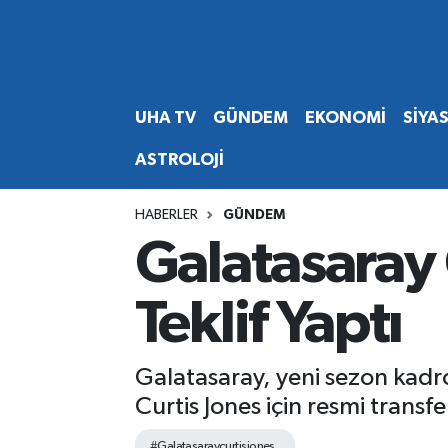
Abone Ol
Nöbetçi Eczaneler
UHA TV
GÜNDEM
EKONOMİ
SİYA
Gündem
Hava Durumu
ASTROLOJİ
Ekonomi
Namaz Vakitleri
HABERLER
GÜNDEM
Magazin
Trafik Durumu
Galatasaray 
Siyaset
Süper Lig Puan Durumu ve Fikstür
Teklif Yaptı
Spor
Tüm Manşetler
Galatasaray, yeni sezon kadr
Yaşam
Son Dakika Haberleri
Curtis Jones için resmi transf
Haber Arşivi
#Galatasaraycurtisjones