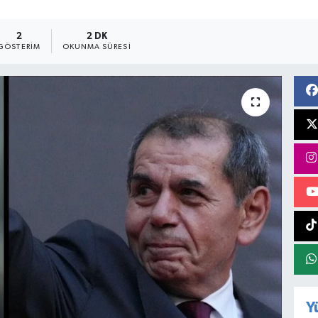
2
2 DK
GÖSTERIM
OKUNMA SÜRESI
Y