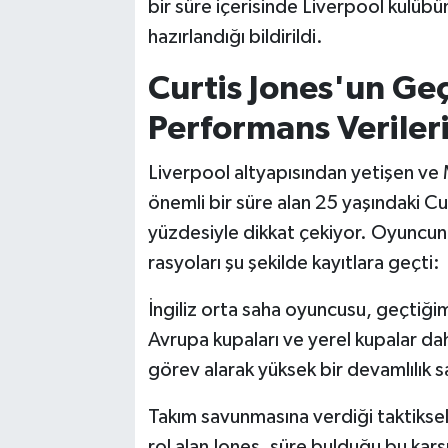
bir süre içerisinde Liverpool kulübün
hazırlandığı bildirildi.
Curtis Jones'un Ge
Performans Veriler
Liverpool altyapısından yetişen ve
önemli bir süre alan 25 yaşındaki Cur
yüzdesiyle dikkat çekiyor. Oyuncun
rasyoları şu şekilde kayıtlara geçti:
İngiliz orta saha oyuncusu, geçtiği
Avrupa kupaları ve yerel kupalar d
görev alarak yüksek bir devamlılık s
Takım savunmasına verdiği taktiksel
rol alan Jones, süre bulduğu bu kar