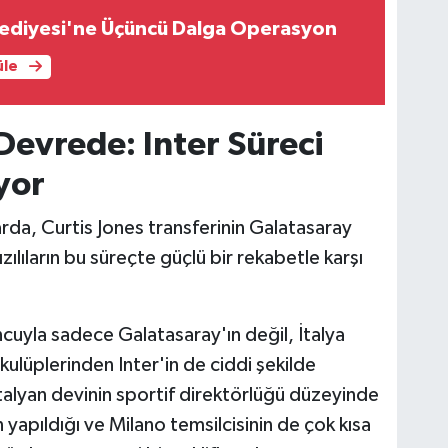
lediyesi'ne Üçüncü Dalga Operasyon
üle
Devrede: Inter Süreci
yor
arda, Curtis Jones transferinin Galatasaray
ılıların bu süreçte güçlü bir rekabetle karşı
uncuyla sadece Galatasaray'ın değil, İtalya
ulüplerinden Inter'in de ciddi şekilde
 İtalyan devinin sportif direktörlüğü düzeyinde
n yapıldığı ve Milano temsilcisinin de çok kısa