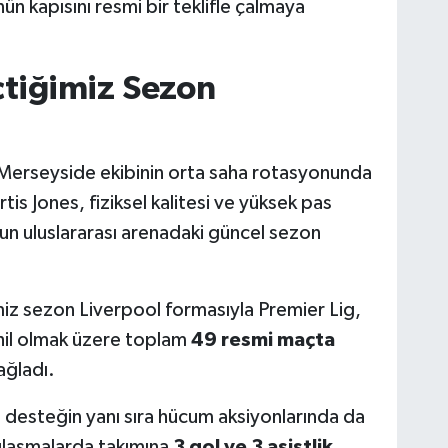
ün kapısını resmi bir teklifle çalmaya
çtiğimiz Sezon
i
 Merseyside ekibinin orta saha rotasyonunda
tis Jones, fiziksel kalitesi ve yüksek pas
un uluslararası arenadaki güncel sezon
miz sezon Liverpool formasıyla Premier Lig,
ahil olmak üzere toplam
49 resmi maçta
ağladı.
 desteğin yanı sıra hücum aksiyonlarında da
şılaşmalarda takımına
3 gol ve 3 asistlik