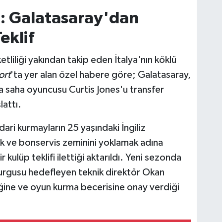
ı: Galatasaray'dan
eklif
tliliği yakından takip eden İtalya'nın köklü
ort
'ta yer alan özel habere göre; Galatasaray,
ta saha oyuncusu Curtis Jones'u transfer
attı.
idari kurmayların 25 yaşındaki İngiliz
ak ve bonservis zeminini yoklamak adına
r kulüp teklifi ilettiği aktarıldı. Yeni sezonda
 kurgusu hedefleyen teknik direktör Okan
liğine ve oyun kurma becerisine onay verdiği