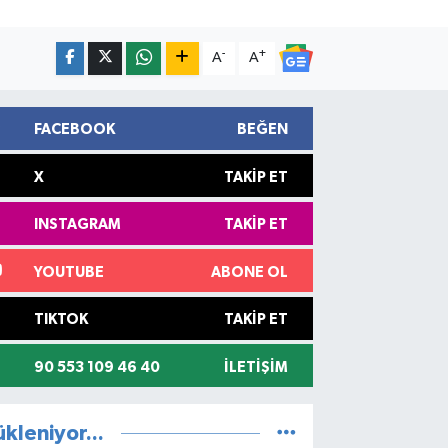
-
+
A
A
FACEBOOK
BEĞEN
X
TAKIP ET
INSTAGRAM
TAKIP ET
YOUTUBE
ABONE OL
TIKTOK
TAKIP ET
90 553 109 46 40
İLETIŞIM
ükleniyor...