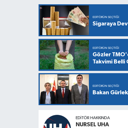
EDITÖRÜN SEÇTIĞI
Sigaraya Dev
EDITÖRÜN SEÇTIĞI
Gözler TMO'd
Takvimi Belli
EDITÖRÜN SEÇTIĞI
Bakan Gürlek,
EDITÖR HAKKINDA
NURSEL UHA