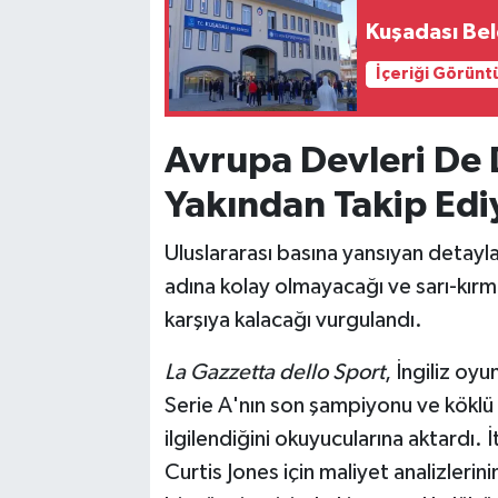
Kuşadası Be
İçeriği Görünt
Avrupa Devleri De 
Yakından Takip Edi
Uluslararası basına yansıyan detayl
adına kolay olmayacağı ve sarı-kırmız
karşıya kalacağı vurgulandı.
La Gazzetta dello Sport
, İngiliz oy
Serie A'nın son şampiyonu ve köklü k
ilgilendiğini okuyucularına aktardı.
Curtis Jones için maliyet analizlerini