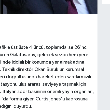
rafikle üst üste 4'üncü, toplamda ise 26'ncı
üren Galatasaray, gelecek sezon hem yerel
'nde iddialı bir konumda yer almak adına
ı. Teknik direktör Okan Buruk'un kurumsal
eri doğrultusunda hareket eden sarı-kırmızılı
asyonu uluslararası seviyeye taşımak için
. İtalyan spor basınının önemli yayın organları,
l'da forma giyen Curtis Jones'u kadrosuna
adığını duyurdu.