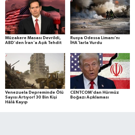
Müzakere Masası Devrildi,
Rusya Odessa Limanı’nı
ABD'den İran'a Açık Tehdit
İHA'larla Vurdu
Venezuela Depreminde Ölü
CENTCOM'dan Hürmüz
Sayısı Artıyor! 30 Bin Kişi
Boğazı Açıklaması
Hâlâ Kayıp