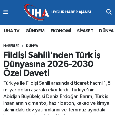
Abone Ol
Nöbetçi Eczaneler
UHA TV
GÜNDEM
EKONOMİ
SİYASET
DÜNYA
Gündem
Hava Durumu
Ekonomi
Namaz Vakitleri
HABERLER
DÜNYA
Fildişi Sahili'nden Türk İş
Magazin
Trafik Durumu
Dünyasına 2026-2030
Özel Daveti
Siyaset
Süper Lig Puan Durumu ve Fikstür
Türkiye ile Fildişi Sahili arasındaki ticaret hacmi 1,5
Spor
Tüm Manşetler
milyar doları aşarak rekor kırdı. Türkiye'nin
Abidjan Büyükelçisi Deniz Erdoğan Barım, Türk iş
Yaşam
Son Dakika Haberleri
insanlarının çimento, hazır beton, kakao ve kimya
alanındaki dev yatırımlarını ve Temmuz ayındaki
Haber Arşivi