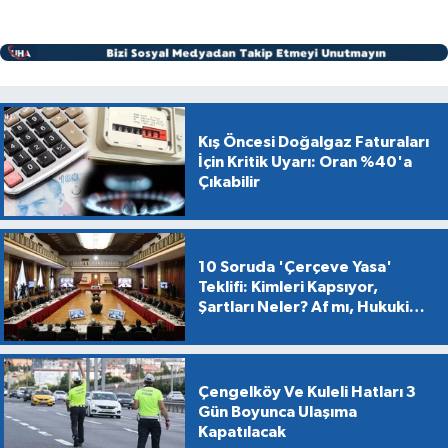
Kış Öncesi Doğalgaz Faturaları
İçin Kritik Uyarı: Oran %40'a
Çıkabilir
10 Soruda 'Çerçeve Yasa'
Teklifi: Kimleri Kapsıyor,
Şartları Neler? Af mı, Hukuki
Dönüşüm mü?
Çengelköy Ve Kuleli Hatları 3
Gün Boyunca Ulaşıma
Kapatılacak