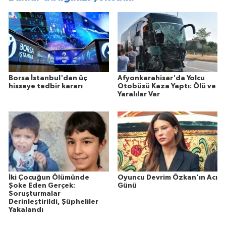
Borsa İstanbul'dan üç
Afyonkarahisar'da Yolcu
hisseye tedbir kararı
Otobüsü Kaza Yaptı: Ölü ve
Yaralılar Var
İki Çocuğun Ölümünde
Oyuncu Devrim Özkan'ın Acı
Şoke Eden Gerçek:
Günü
Soruşturmalar
Derinleştirildi, Şüpheliler
Yakalandı