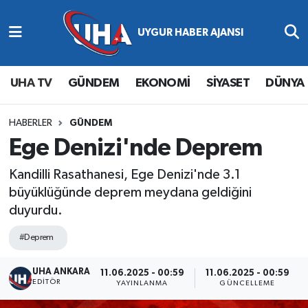
Abone Ol
Nöbetçi Eczaneler
UHA TV
GÜNDEM
EKONOMİ
SİYASET
DÜNYA
Gündem
Hava Durumu
Ekonomi
Namaz Vakitleri
HABERLER
GÜNDEM
Ege Denizi'nde Deprem
Magazin
Trafik Durumu
Kandilli Rasathanesi, Ege Denizi'nde 3.1
büyüklüğünde deprem meydana geldiğini
Siyaset
Süper Lig Puan Durumu ve Fikstür
duyurdu.
Spor
Tüm Manşetler
#Deprem
Yaşam
Son Dakika Haberleri
UHA ANKARA
11.06.2025 - 00:59
11.06.2025 - 00:59
EDITÖR
YAYINLANMA
GÜNCELLEME
Haber Arşivi