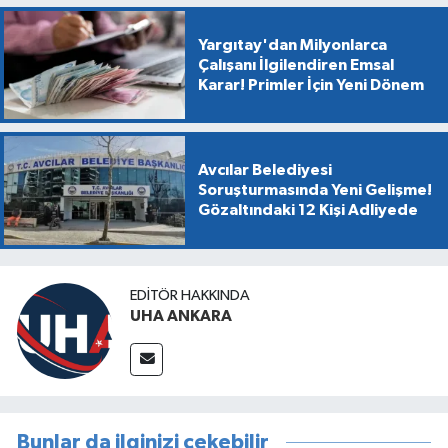
Yargıtay'dan Milyonlarca
Çalışanı İlgilendiren Emsal
Karar! Primler İçin Yeni Dönem
Avcılar Belediyesi
Soruşturmasında Yeni Gelişme!
Gözaltındaki 12 Kişi Adliyede
EDITÖR HAKKINDA
UHA ANKARA
Bunlar da ilginizi çekebilir