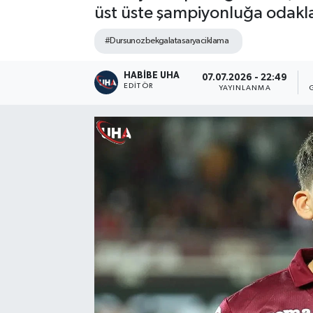
üst üste şampiyonluğa odakl
#Dursunozbekgalatasaryaciklama
HABİBE UHA
07.07.2026 - 22:49
EDITÖR
YAYINLANMA