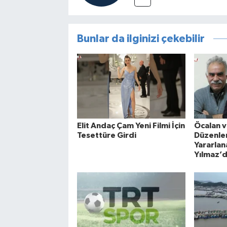
Bunlar da ilginizi çekebilir
Elit Andaç Çam Yeni Filmi İçin
Öcalan v
Tesettüre Girdi
Düzenl
Yararla
Yılmaz’