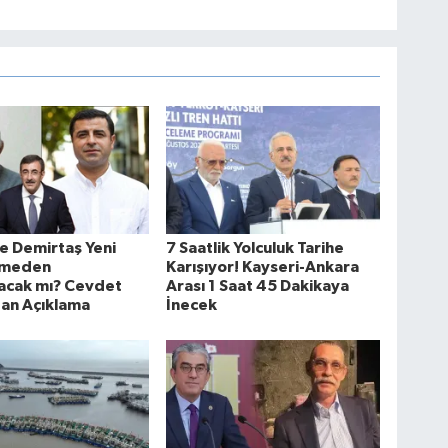
e Demirtaş Yeni
7 Saatlik Yolculuk Tarihe
emeden
Karışıyor! Kayseri-Ankara
nacak mı? Cevdet
Arası 1 Saat 45 Dakikaya
dan Açıklama
İnecek