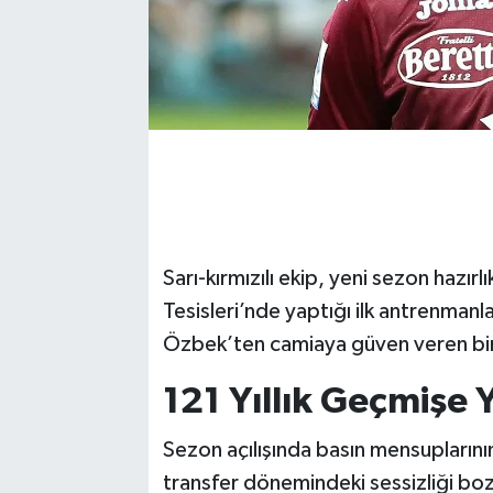
Sarı-kırmızılı ekip, yeni sezon hazı
Tesisleri’nde yaptığı ilk antrenma
Özbek’ten camiaya güven veren bir
121 Yıllık Geçmişe
Sezon açılışında basın mensuplarını
transfer dönemindeki sessizliği boz