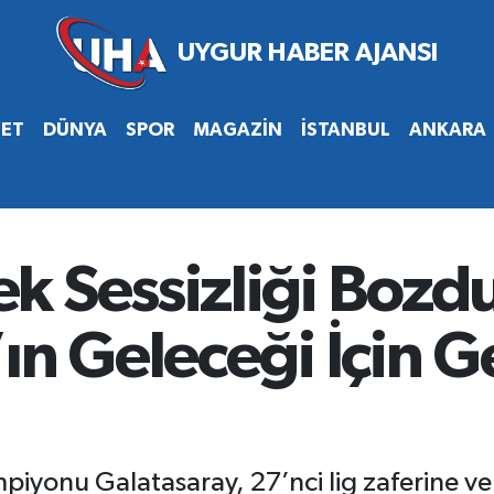
SET
DÜNYA
SPOR
MAGAZİN
İSTANBUL
ANKARA
k Sessizliği Bozd
ın Geleceği İçin G
iyonu Galatasaray, 27’nci lig zaferine ve t