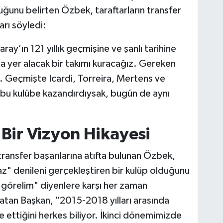
uğunu belirten Özbek, taraftarların transfer
arı söyledi:
ay’ın 121 yıllık geçmişine ve şanlı tarihine
nda yer alacak bir takımı kuracağız. Gereken
. Geçmişte Icardi, Torreira, Mertens ve
l bu kulübe kazandırdıysak, bugün de aynı
Bir Vizyon Hikayesi
nsfer başarılarına atıfta bulunan Özbek,
z" denileni gerçekleştiren bir kulüp olduğunu
 görelim" diyenlere karşı her zaman
rlatan Başkan, "2015-2018 yılları arasında
 ettiğini herkes biliyor. İkinci dönemimizde