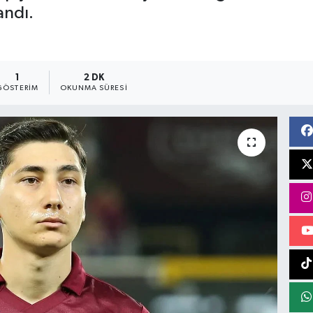
andı.
1
2 DK
GÖSTERIM
OKUNMA SÜRESI