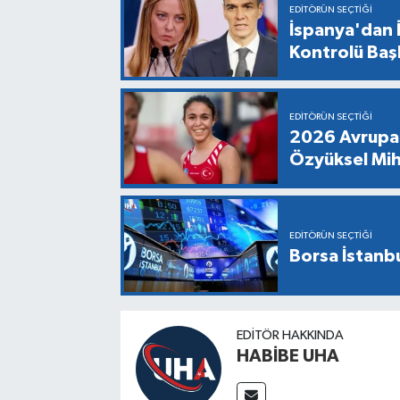
EDITÖRÜN SEÇTIĞI
İspanya'dan İ
Kontrolü Baş
EDITÖRÜN SEÇTIĞI
2026 Avrupa 
Özyüksel Mih
EDITÖRÜN SEÇTIĞI
Borsa İstanbu
EDITÖR HAKKINDA
HABİBE UHA