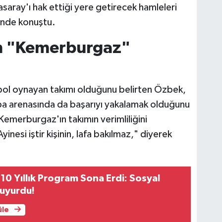
aray'ı hak ettiği yere getirecek hamleleri
linde konuştu.
in "Kemerburgaz"
utbol oynayan takımı olduğunu belirten Özbek,
upa arenasında da başarıyı yakalamak olduğunu
 Kemerburgaz'ın takımın verimliliğini
nesi iştir kişinin, lafa bakılmaz," diyerek
10 Yıllık Program Sona Erdi: Sosyal
uyurdu!
üle