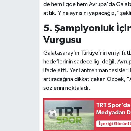
de hem ligde hem Avrupa'da Galatas
attık. Yine aynısını yapacağız," şek
5. Şampiyonluk İç
Vurgusu
Galatasaray’ın Türkiye’nin en iyi f
hedeflerinin sadece ligi değil, Avr
ifade etti. Yeni antrenman tesisleri
artıracağına dikkat çeken Özbek, "Ayi
sözlerini noktaladı.
TRT Spor’da 
Medyadan D
İçeriği Görünt