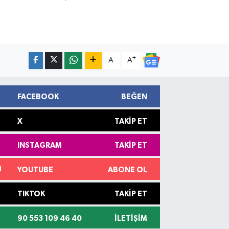
-
+
A
A
FACEBOOK
BEĞEN
X
TAKIP ET
INSTAGRAM
TAKIP ET
YOUTUBE
ABONE OL
TIKTOK
TAKIP ET
90 553 109 46 40
İLETIŞIM