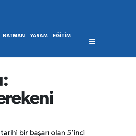
BATMAN
YAŞAM
EĞİTİM
u:
erekeni
arihi bir başarı olan 5'inci