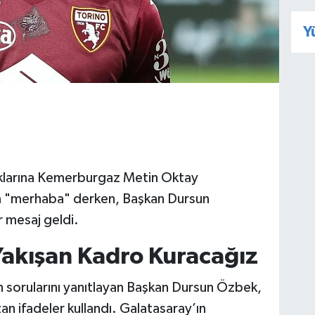
Y
rlıklarına Kemerburgaz Metin Oktay
nla "merhaba" derken, Başkan Dursun
 mesaj geldi.
 Yakışan Kadro Kuracağız
n sorularını yanıtlayan Başkan Dursun Özbek,
an ifadeler kullandı. Galatasaray’ın