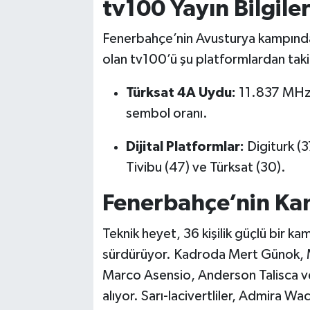
tv100 Yayın Bilgiler
Fenerbahçe’nin Avusturya kampındaki
olan tv100’ü şu platformlardan takip
Türksat 4A Uydu:
11.837 MHz 
sembol oranı.
Dijital Platformlar:
Digiturk (3
Tivibu (47) ve Türksat (30).
Fenerbahçe’nin Ka
Teknik heyet, 36 kişilik güçlü bir k
sürdürüyor. Kadroda Mert Günok, Mi
Marco Asensio, Anderson Talisca ve 
alıyor. Sarı-lacivertliler, Admira 