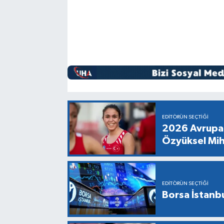
EDITÖRÜN SEÇTIĞI
2026 Avrupa 
Özyüksel Mih
EDITÖRÜN SEÇTIĞI
Borsa İstanbu