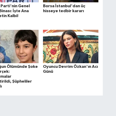
 Parti'nin Genel
Borsa İstanbul'dan üç
inası: İşte Ana
hisseye tedbir kararı
tin Kalbi!
uğun Ölümünde Şoke
Oyuncu Devrim Özkan'ın Acı
rçek:
Günü
rmalar
irildi, Şüpheliler
ı