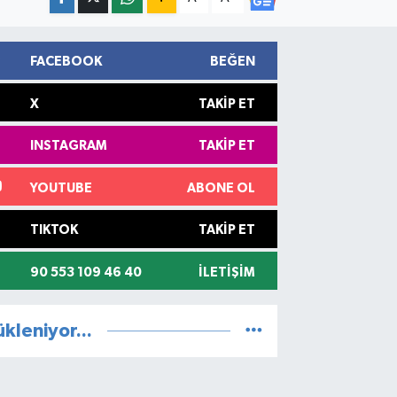
FACEBOOK
BEĞEN
X
TAKIP ET
INSTAGRAM
TAKIP ET
YOUTUBE
ABONE OL
TIKTOK
TAKIP ET
90 553 109 46 40
İLETIŞIM
ükleniyor...