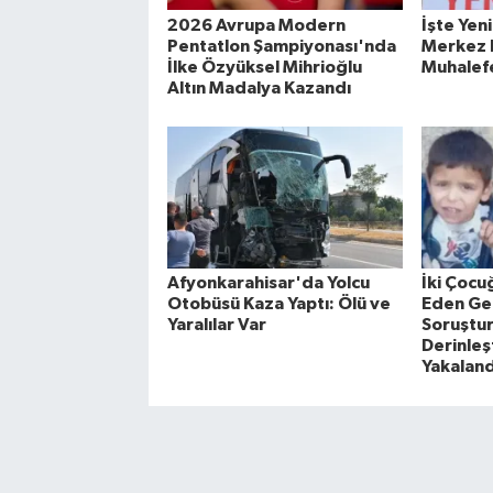
2026 Avrupa Modern
İşte Yeni
Pentatlon Şampiyonası'nda
Merkez B
İlke Özyüksel Mihrioğlu
Muhalefe
Altın Madalya Kazandı
Afyonkarahisar'da Yolcu
İki Çoc
Otobüsü Kaza Yaptı: Ölü ve
Eden Ge
Yaralılar Var
Soruştu
Derinleşt
Yakaland