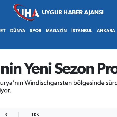
SET
DÜNYA
SPOR
MAGAZİN
İSTANBUL
ANKARA
nin Yeni Sezon Pro
usturya’nın Windischgarsten bölgesinde sü
iyor.
6
1 DK