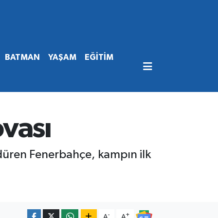
BATMAN
YAŞAM
EĞİTİM
vası
rdüren Fenerbahçe, kampın ilk
-
+
A
A