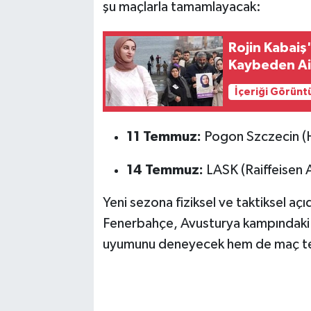
şu maçlarla tamamlayacak:
Rojin Kabaiş'
Kaybeden Ail
İçeriği Görünt
11 Temmuz:
Pogon Szczecin (
14 Temmuz:
LASK (Raiffeisen 
Yeni sezona fiziksel ve taktiksel a
Fenerbahçe, Avusturya kampındaki 
uyumunu deneyecek hem de maç te