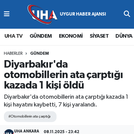
Abone Ol
Nöbetçi Eczaneler
UHA TV
GÜNDEM
EKONOMİ
SİYASET
DÜNYA
Gündem
Hava Durumu
Ekonomi
Namaz Vakitleri
HABERLER
GÜNDEM
Diyarbakır'da
Magazin
Trafik Durumu
otomobillerin ata çarptığı
kazada 1 kişi öldü
Siyaset
Süper Lig Puan Durumu ve Fikstür
Diyarbakır'da otomobillerin ata çarptığı kazada 1
Spor
Tüm Manşetler
kişi hayatını kaybetti, 7 kişi yaralandı.
Yaşam
Son Dakika Haberleri
#Otomobillerin ata çarptığı
Haber Arşivi
UHA ANKARA
08.11.2025 - 23:42