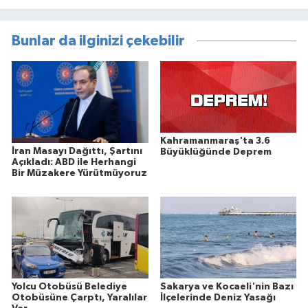
Bunlar da ilginizi çekebilir
Kahramanmaraş'ta 3.6
İran Masayı Dağıttı, Şartını
Büyüklüğünde Deprem
Açıkladı: ABD ile Herhangi
Bir Müzakere Yürütmüyoruz
Yolcu Otobüsü Belediye
Sakarya ve Kocaeli'nin Bazı
Otobüsüne Çarptı, Yaralılar
İlçelerinde Deniz Yasağı